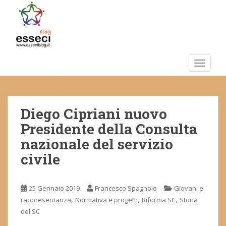
S
k
i
p
t
o
TOGGLE
m
a
i
Diego Cipriani nuovo
n
c
Presidente della Consulta
o
nazionale del servizio
n
civile
t
e
n
25 Gennaio 2019
Francesco Spagnolo
Giovani e
t
,
,
,
rappresentanza
Normativa e progetti
Riforma SC
Storia
del SC