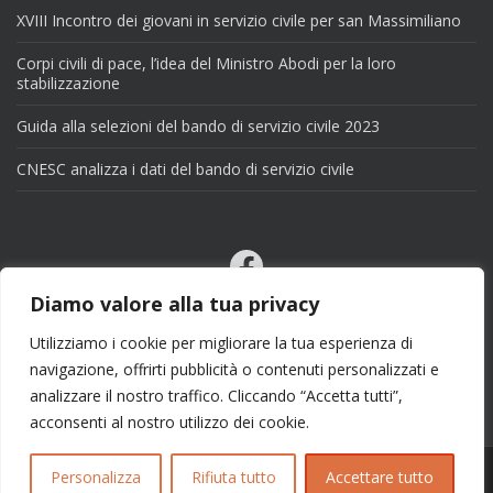
XVIII Incontro dei giovani in servizio civile per san Massimiliano
Corpi civili di pace, l’idea del Ministro Abodi per la loro
stabilizzazione
Guida alla selezioni del bando di servizio civile 2023
CNESC analizza i dati del bando di servizio civile
Facebook
Email
Diamo valore alla tua privacy
X
Utilizziamo i cookie per migliorare la tua esperienza di
navigazione, offrirti pubblicità o contenuti personalizzati e
analizzare il nostro traffico. Cliccando “Accetta tutti”,
acconsenti al nostro utilizzo dei cookie.
Personalizza
Rifiuta tutto
Accettare tutto
Copyright 2025 | info@esseciblog.it | Tema per
Colorlib
Disegnato da