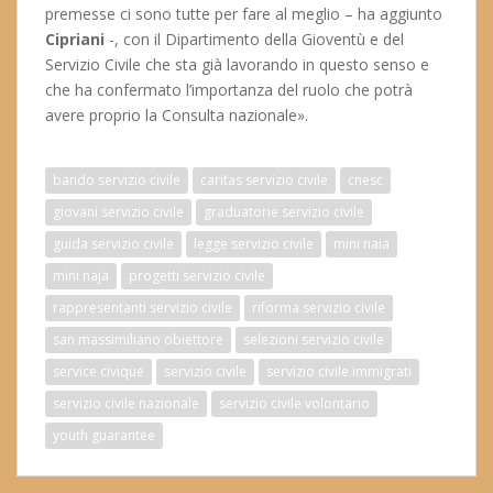
premesse ci sono tutte per fare al meglio – ha aggiunto
Cipriani
-, con il Dipartimento della Gioventù e del
Servizio Civile che sta già lavorando in questo senso e
che ha confermato l’importanza del ruolo che potrà
avere proprio la Consulta nazionale».
bando servizio civile
caritas servizio civile
cnesc
giovani servizio civile
graduatorie servizio civile
guida servizio civile
legge servizio civile
mini naia
mini naja
progetti servizio civile
rappresentanti servizio civile
riforma servizio civile
san massimiliano obiettore
selezioni servizio civile
service civique
servizio civile
servizio civile immigrati
servizio civile nazionale
servizio civile volontario
youth guarantee