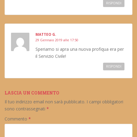
RISPONDI
MATTEO G.
29 Gennaio 2019 alle 17:50
Speriamo si apra una nuova profiqua era per
il Servizio Civile!
RISPONDI
LASCIA UN COMMENTO
Il tuo indirizzo email non sarà pubblicato.
I campi obbligatori
sono contrassegnati
*
Commento
*