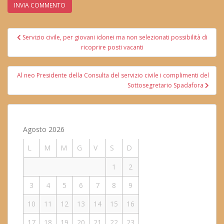
Navigazione
Servizio civile, per giovani idonei ma non selezionati possibilità di
articoli
ricoprire posti vacanti
Al neo Presidente della Consulta del servizio civile i complimenti del
Sottosegretario Spadafora
Agosto 2026
L
M
M
G
V
S
D
1
2
3
4
5
6
7
8
9
10
11
12
13
14
15
16
17
18
19
20
21
22
23