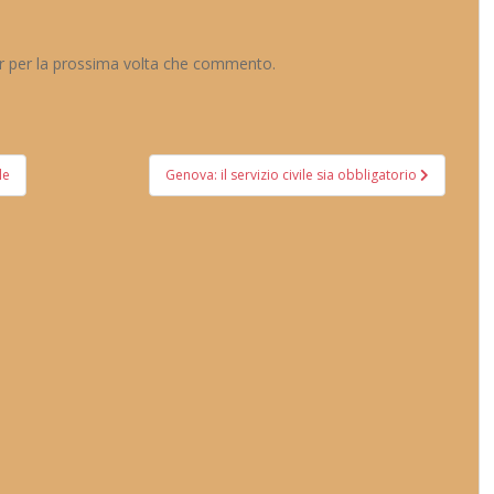
er per la prossima volta che commento.
le
Genova: il servizio civile sia obbligatorio