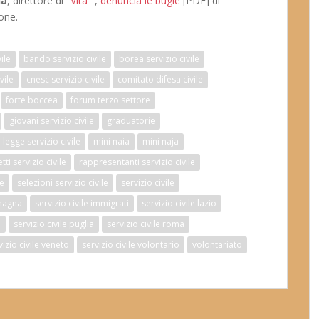
na
, direttore di "
Vita
" ,
denuncia le bugie
[PDF] di
one.
vile
bando servizio civile
borea servizio civile
vile
cnesc servizio civile
comitato difesa civile
forte boccea
forum terzo settore
giovani servizio civile
graduatorie
legge servizio civile
mini naia
mini naja
ti servizio civile
rappresentanti servizio civile
re
selezioni servizio civile
servizio civile
omagna
servizio civile immigrati
servizio civile lazio
e
servizio civile puglia
servizio civile roma
vizio civile veneto
servizio civile volontario
volontariato