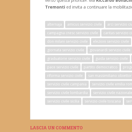
verso questa priorità». Ma
Riccardo Bonaci
Tremonti
ed invita a continuare la mobilitazi
alternaja
amicus servizio civile
arci servizio ci
campagna cnesc servizio civile
caritas servizio ci
don milani servizio civile
elezioni servizio civile
giornata servizio civile
giovanardi servizio civile
graduatorie servizio civile
guida servizio civile
pace servizio civile
partito democratico
proget
riforma servizio civile
san massimiliano obietto
servizio civile campania
servizio civile emilia r
servizio civile lombardia
servizio civile nazional
servizio civile sicilia
servizio civile toscana
ser
LASCIA UN COMMENTO