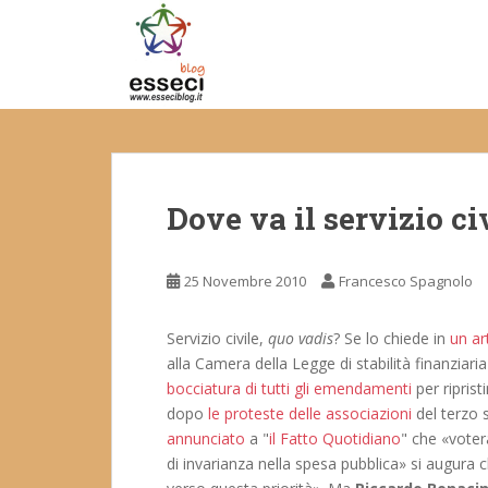
S
k
i
p
t
o
m
a
Dove va il servizio ci
i
n
c
25 Novembre 2010
Francesco Spagnolo
o
n
t
Servizio civile,
quo vadis
? Se lo chiede in
un ar
e
alla Camera della Legge di stabilità finanziar
n
bocciatura di tutti gli emendamenti
per riprist
t
dopo
le proteste delle associazioni
del terzo s
annunciato
a "
il Fatto Quotidiano
" che «voterà
di invarianza nella spesa pubblica» si augura c