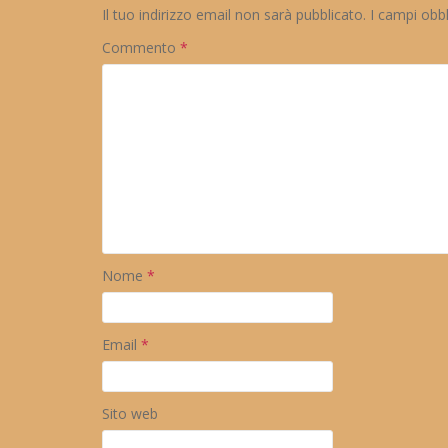
Il tuo indirizzo email non sarà pubblicato.
I campi obb
Commento
*
Nome
*
Email
*
Sito web