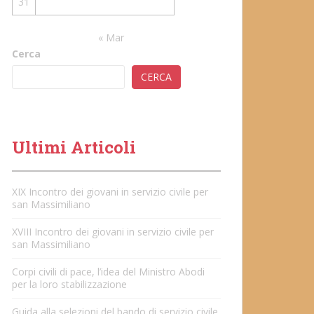
31
« Mar
Cerca
CERCA
Ultimi Articoli
XIX Incontro dei giovani in servizio civile per
san Massimiliano
XVIII Incontro dei giovani in servizio civile per
san Massimiliano
Corpi civili di pace, l’idea del Ministro Abodi
per la loro stabilizzazione
Guida alla selezioni del bando di servizio civile