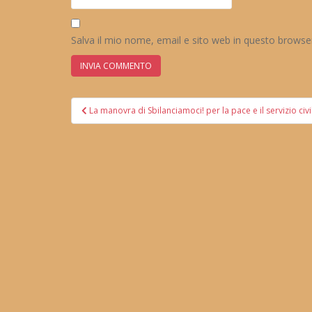
Salva il mio nome, email e sito web in questo brows
Navigazione
La manovra di Sbilanciamoci! per la pace e il servizio civi
articoli