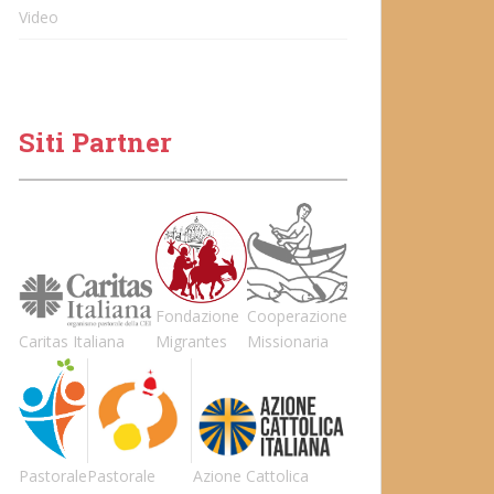
Video
Siti Partner
Fondazione
Cooperazione
Caritas Italiana
Migrantes
Missionaria
Pastorale
Pastorale
Azione Cattolica