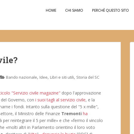
HOME
CHI SIAMO
PERCHÈ QUESTO SITO
vile?
,
,
,
Bando nazionale
Idee
Libri e siti utili
Storia del SC
ticolo "Servizio civile magazine"
dopo l'approvazione
ia del Governo, con
i suoi tagli al servizio civile
, e la
inarne i fondi. Intanto sulla questione del "5 x mille",
ettore, il Ministro delle Finanze
Tremonti
ha
 per reintegrare il 5 per mille» e che «fermo il vincolo
he «molti altri in Parlamento orientino il loro voto