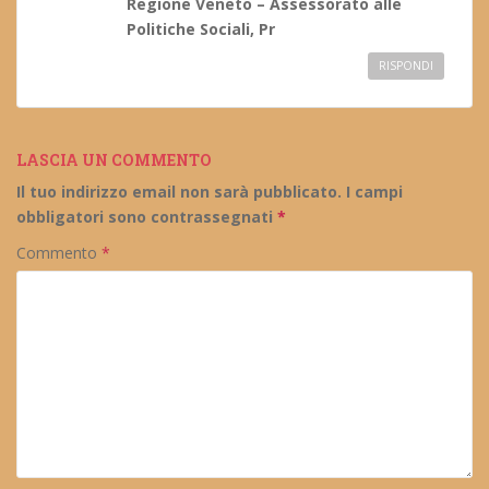
Regione Veneto – Assessorato alle
Politiche Sociali, Pr
RISPONDI
LASCIA UN COMMENTO
Il tuo indirizzo email non sarà pubblicato.
I campi
obbligatori sono contrassegnati
*
Commento
*