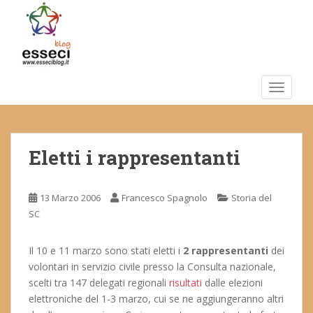
S
k
i
p
t
o
TOGGLE
m
a
i
Eletti i rappresentanti
n
c
o
13 Marzo 2006
Francesco Spagnolo
Storia del
n
SC
t
e
n
Il 10 e 11 marzo sono stati eletti i
2 rappresentanti
dei
t
volontari in servizio civile presso la Consulta nazionale,
scelti tra 147 delegati regionali
risultati
dalle elezioni
elettroniche del 1-3 marzo, cui se ne aggiungeranno altri