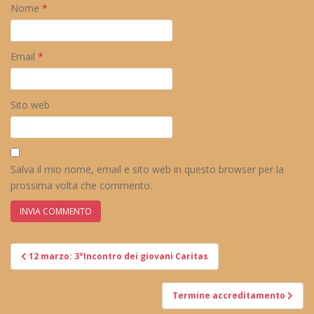
Nome
*
Email
*
Sito web
Salva il mio nome, email e sito web in questo browser per la
prossima volta che commento.
Navigazione
12 marzo: 3°Incontro dei giovani Caritas
articoli
Termine accreditamento