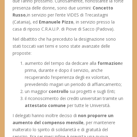
due l’anno prossimo. Curiosamente, nonostante la forte
presenza delle donne, sono due uomini:
Concetto
Russo
,in servizio per l’ente VIDES di
Trecastagni
(Catania)
, ed
Emanuele Pizzo
, in servizio presso la
casa di riposo C.R.A.U.P. di Piove di Sacco (Padova).
Nel dibattito che ha preceduto la designazione sono
stati toccati vari temi e sono state avanzate delle
proposte:
aumento del tempo da dedicare alla
formazion
e
prima, durante e dopo il servizio, anche
recuperando l’esperienza degli ex volontari,
prevedendo magari un periodo di affiancamento;
un maggior
controllo
sui progetti e sugli Enti;
il riconoscimento dei crediti universitari tramite un
attestato comune
per tutte le Università.
I delegati hanno inoltre deciso di
non proporre un
aumento del compenso mensile
, per mantenere
inalterato lo spirito di solidarietà e di gratuità del
servizio. Fra sei mesi infine è prevista una nuova