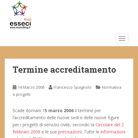
S
k
i
p
t
o
TOGGLE
m
a
i
Termine accreditamento
n
c
o
14 Marzo 2006
Francesco Spagnolo
Normativa
n
e progetti
t
e
n
Scade domani 1
5 marzo 2006
il termine per
t
l’accreditamento delle nuove sedi e delle nuove figure
per i progetti di servizio civile, secondo la
Circolare del 2
febbraio 2006
e le sue
precisazioni
. Tutte le
informazioni