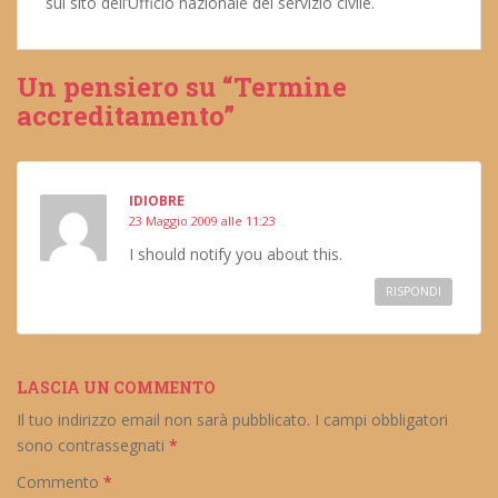
sul sito dell’Ufficio nazionale del servizio civile.
Un pensiero su “Termine
accreditamento”
IDIOBRE
23 Maggio 2009 alle 11:23
I should notify you about this.
RISPONDI
LASCIA UN COMMENTO
Il tuo indirizzo email non sarà pubblicato.
I campi obbligatori
sono contrassegnati
*
Commento
*