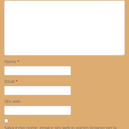
Nome
*
Email
*
Sito web
Salva il mio nome, email e sito web in questo browser per la