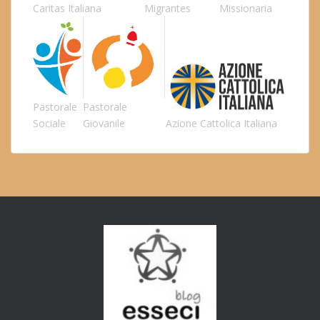
Caritas Italiana
Migrantes
Missionaria
Pastorale
Pastorale
Sociale
Giovanile
Azione Cattolica Italiana