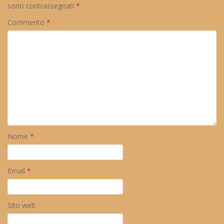
sono contrassegnati
*
Commento
*
Nome
*
Email
*
Sito web