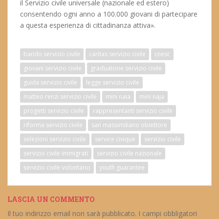
il Servizio civile universale (nazionale ed estero)
consentendo ogni anno a 100.000 giovani di partecipare
a questa esperienza di cittadinanza attiva».
bando servizio civile
caritas servizio civile
cnesc
giovani servizio civile
graduatorie servizio civile
guida servizio civile
legge servizio civile
matteo renzi servizio civile
mini naia
mini naja
progetti servizio civile
rappresentanti servizio civile
riforma servizio civile
san massimiliano obiettore
selezioni servizio civile
service civique
servizio civile
servizio civile immigrati
servizio civile nazionale
servizio civile volontario
youth guarantee
LASCIA UN COMMENTO
Il tuo indirizzo email non sarà pubblicato.
I campi obbligatori