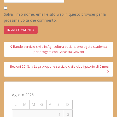
Salva il mio nome, email e sito web in questo browser per la
prossima volta che commento.
Navigazione
Bando servizio civile in Agricoltura sociale, prorogata scadenza
articoli
per progetti con Garanzia Giovani
Elezioni 2018, la Lega propone servizio civile obbligatorio di 6 mesi
Agosto 2026
L
M
M
G
V
S
D
1
2