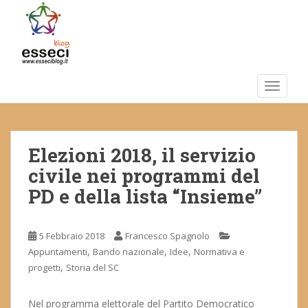
S
k
i
p
t
o
TOGGLE
m
a
i
Elezioni 2018, il servizio
n
c
civile nei programmi del
o
PD e della lista “Insieme”
n
t
e
5 Febbraio 2018
Francesco Spagnolo
n
,
,
,
Appuntamenti
Bando nazionale
Idee
Normativa e
t
,
progetti
Storia del SC
Nel programma elettorale del Partito Democratico