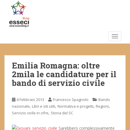
S
k
i
p
t
o
TOGGLE
m
a
i
Emilia Romagna: oltre
n
c
2mila le candidature per il
o
bando di servizio civile
n
t
e
4 Febbraio 2013
Francesco Spagnolo
Bando
n
,
,
,
,
nazionale
Libri e siti utili
Normativa e progetti
Regioni
t
,
Servizio civile in cifre
Storia del SC
Sarebbero complessivamente