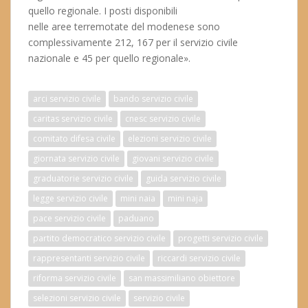
quello regionale. I posti disponibili
nelle aree terremotate del modenese sono
complessivamente 212, 167 per il servizio civile
nazionale e 45 per quello regionale».
arci servizio civile
bando servizio civile
caritas servizio civile
cnesc servizio civile
comitato difesa civile
elezioni servizio civile
giornata servizio civile
giovani servizio civile
graduatorie servizio civile
guida servizio civile
legge servizio civile
mini naia
mini naja
pace servizio civile
paduano
partito democratico servizio civile
progetti servizio civile
rappresentanti servizio civile
riccardi servizio civile
riforma servizio civile
san massimiliano obiettore
selezioni servizio civile
servizio civile