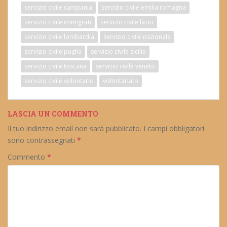
servizio civile campania
servizio civile emilia romagna
servizio civile immigrati
servizio civile lazio
servizio civile lombardia
servizio civile nazionale
servizio civile puglia
servizio civile sicilia
servizio civile toscana
servizio civile veneto
servizio civile volontario
volontariato
LASCIA UN COMMENTO
Il tuo indirizzo email non sarà pubblicato.
I campi obbligatori
sono contrassegnati
*
Commento
*