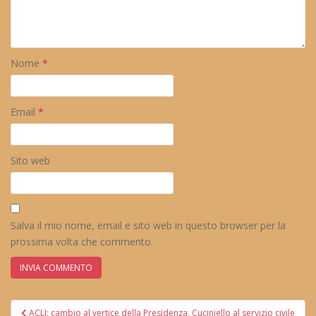
Nome
*
Email
*
Sito web
Salva il mio nome, email e sito web in questo browser per la
prossima volta che commento.
Navigazione
ACLI: cambio al vertice della Presidenza, Cuciniello al servizio civile