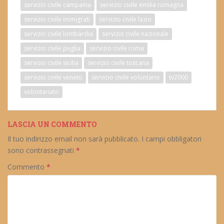
servizio civile campania
servizio civile emilia romagna
servizio civile immigrati
servizio civile lazio
servizio civile lombardia
servizio civile nazionale
servizio civile puglia
servizio civile roma
servizio civile sicilia
servizio civile toscana
servizio civile veneto
servizio civile volontario
tv2000
volontariato
LASCIA UN COMMENTO
Il tuo indirizzo email non sarà pubblicato.
I campi obbligatori
sono contrassegnati
*
Commento
*