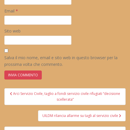
Email
*
Sito web
Salva il mio nome, email e sito web in questo browser per la
prossima volta che commento.
Navigazione
Arci Servizio Civile, taglio a fondi servizio civile rifugiati “decisione
articoli
scellerata”
UILDM rilancia allarme su tagli al servizio civile