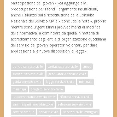
partecipazione dei giovani». «Si aggiunge alla
preoccupazione per i fondi, largamente insufficienti,
anche il silenzio sulla ricostituzione della Consulta
Nazionale del Servizio Civile – conclude la nota -, proprio
mentre sono urgentissimi i provvedimenti di modifica
della normativa, a cominciare da quella in materia di
accreditamento degli enti e di organizzazione quotidiana
del servizio dei giovani operatori volontari, per dare
applicazione alle nuove disposizioni di legge».
bando servizio civile
caritas servizio civile
cnesc
giovani servizio civile
graduatorie servizio civile
guida servizio civile
legge servizio civile
mini naia
mini naja
progetti servizio civile
rappresentanti servizio civile
riforma servizio civile
san massimiliano obiettore
selezioni servizio civile
service civique
servizio civile
servizio civile immigrati