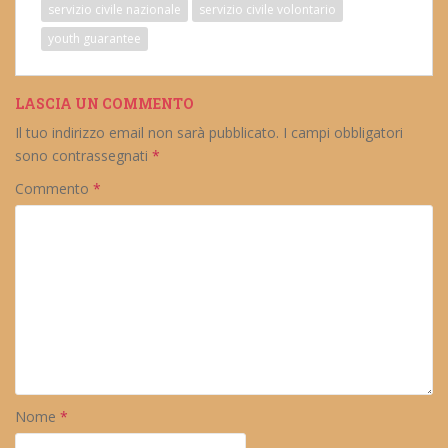
servizio civile nazionale
servizio civile volontario
youth guarantee
LASCIA UN COMMENTO
Il tuo indirizzo email non sarà pubblicato.
I campi obbligatori
sono contrassegnati
*
Commento
*
Nome
*