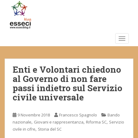
S
k
i
p
t
o
TOGGLE
m
a
i
Enti e Volontari chiedono
n
c
al Governo di non fare
o
passi indietro sul Servizio
n
civile universale
t
e
n
9 Novembre 2018
Francesco Spagnolo
Bando
t
,
,
,
nazionale
Giovani e rappresentanza
Riforma SC
Servizio
,
civile in cifre
Storia del SC