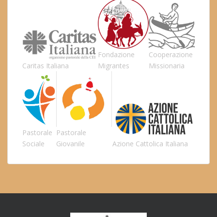
Fondazione
Cooperazione
Caritas Italiana
Migrantes
Missionaria
Pastorale
Pastorale
Sociale
Giovanile
Azione Cattolica Italiana