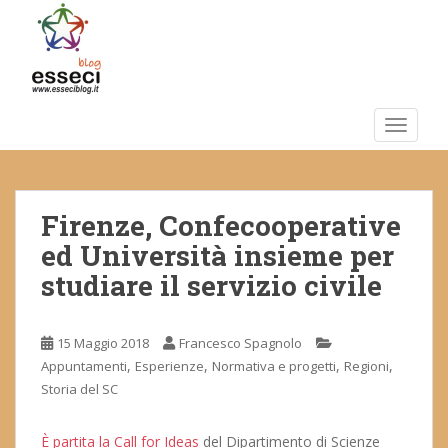
S
k
i
p
t
o
TOGGLE
m
a
i
Firenze, Confecooperative
n
c
ed Università insieme per
o
studiare il servizio civile
n
t
e
15 Maggio 2018
Francesco Spagnolo
n
,
,
,
,
Appuntamenti
Esperienze
Normativa e progetti
Regioni
t
Storia del SC
È partita la Call for Ideas
del Dipartimento di Scienze