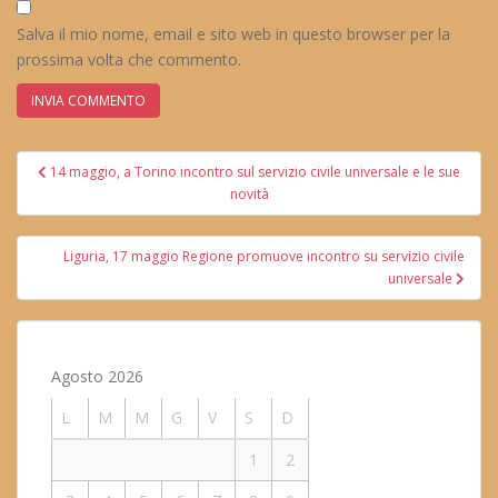
Salva il mio nome, email e sito web in questo browser per la
prossima volta che commento.
Navigazione
14 maggio, a Torino incontro sul servizio civile universale e le sue
articoli
novità
Liguria, 17 maggio Regione promuove incontro su servizio civile
universale
Agosto 2026
L
M
M
G
V
S
D
1
2