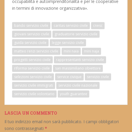
occupabilità e autoimprenditorialità e per le cooperative
in termini di innovazione organizzativa».
bando servizio civile
caritas servizio civile
cnesc
giovani servizio civile
graduatorie servizio civile
guida servizio civile
legge servizio civile
matteo renzi servizio civile
mini naia
mini naja
progetti servizio civile
rappresentanti servizio civile
riforma servizio civile
san massimiliano obiettore
selezioni servizio civile
service civique
servizio civile
servizio civile immigrati
servizio civile nazionale
servizio civile volontario
youth guarantee
LASCIA UN COMMENTO
Il tuo indirizzo email non sarà pubblicato.
I campi obbligatori
sono contrassegnati
*