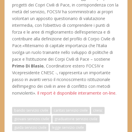
progetti dei Copri Civili di Pace, in corrispondenza con la
metà del servizio, FOCSIV ha somministrato ai propri
volontari un apposito questionario di valutazione
intermedia, con l’obiettivo di comprendere i punti di
forza e le aree di miglioramento dell’esperienza e di
contribuire alla definizione del profilo di Corpo Civile di
Pace.«Riteniamo di capitale importanza che l’Italia
svolga un ruolo trainante nello sviluppo di politiche di
pace e l’istituzione dei Corpi Civili di Pace – sostiene
Primo Di Blasio
, Coordinatore estero FOCSIV e
Vicepresidente CNESC -, rappresenta un importante
passo in avanti verso il riconoscimento istituzionale
dell’impegno dei civili in aree di conflitto con metodi
nonviolenti».
Il report è disponibile interamente on-line
.
bando servizio civile
caritas servizio civile
cnesc
giovani servizio civile
graduatorie servizio civile
guida servizio civile
legge servizio civile