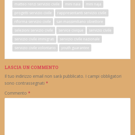
matteo renzi servizio civile
mini naia
mini naja
progetti servizio civile
rappresentanti servizio civile
riforma servizio civile
san massimiliano obiettore
selezioni servizio civile
service civique
servizio civile
servizio civile immigrati
servizio civile nazionale
servizio civile volontario
youth guarantee
LASCIA UN COMMENTO
Il tuo indirizzo email non sarà pubblicato.
I campi obbligatori
sono contrassegnati
*
Commento
*