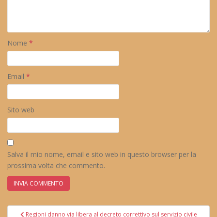
Nome
*
Email
*
Sito web
Salva il mio nome, email e sito web in questo browser per la
prossima volta che commento.
Navigazione
Regioni danno via libera al decreto correttivo sul servizio civile