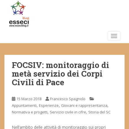
S
k
i
p
t
o
TOGGLE
m
a
i
FOCSIV: monitoraggio di
n
c
metà servizio dei Corpi
o
Civili di Pace
n
t
e
15 Marzo 2018
Francesco Spagnolo
n
,
,
,
Appuntamenti
Esperienze
Giovani e rappresentanza
t
,
,
Normativa e progetti
Servizio civile in cifre
Storia del SC
Nell’ambito delle attività di monitoraggio sui propri