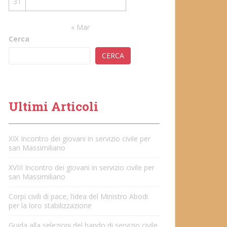
31
« Mar
Cerca
CERCA
Ultimi Articoli
XIX Incontro dei giovani in servizio civile per
san Massimiliano
XVIII Incontro dei giovani in servizio civile per
san Massimiliano
Corpi civili di pace, l’idea del Ministro Abodi
per la loro stabilizzazione
Guida alla selezioni del bando di servizio civile