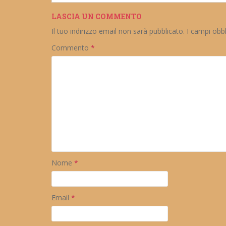
LASCIA UN COMMENTO
Il tuo indirizzo email non sarà pubblicato.
I campi obb
Commento
*
Nome
*
Email
*