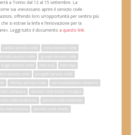
 terrà a Torino dal 12 al 15 settembre. La
e sia «necessario aprire il servizio civile
zioni, offrendo loro un’opportunità per sentirsi più
 che si estrae la linfa e l’innovazione per la
liane». Leggi tutto il documento
a questo link
.
caritas servizio civile
cnesc servizio civile
iornata servizio civile
giovani servizio civile
legge servizio civile
mini naia
mini naja
co servizio civile
progetti servizio civile
ile
riforma servizio civile
san massimiliano obiettore
 civile campania
servizio civile emilia romagna
rvizio civile lombardia
servizio civile nazionale
zio civile toscana
servizio civile veneto