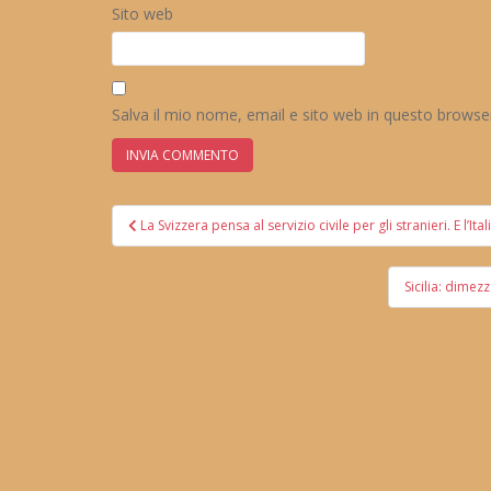
Sito web
Salva il mio nome, email e sito web in questo brows
Navigazione
La Svizzera pensa al servizio civile per gli stranieri. E l’Ital
articoli
Sicilia: dimez