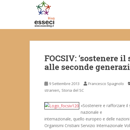
S
k
i
p
t
o
m
a
FOCSIV: ‘sostenere il 
i
n
alle seconde generazi
c
o
n
9 Settembre 2013
Francesco Spagnolo
t
,
stranieri
Storia del SC
e
n
«Sostenere e rafforzare il s
t
nazionale e
internazionale, quello europeo e delle nazioni
Organismi Cristiani Servizio Internazionale V