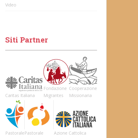
Video
Siti Partner
Fondazione
Cooperazione
Caritas Italiana
Migrantes
Missionaria
Pastorale
Pastorale
Azione Cattolica