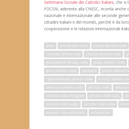
Settimana Sociale dei Cattolici Italiani
, che si
FOCSIV, aderente alla CNESC, ricorda anche com
nazionale e internazionale alle seconde genera
cittadini italiani e del mondo, perché è da loro
cooperazione e le relazioni internazionali ita
aisec
arci servizio civile
bando servizio civile
comitato difesa civile
elezioni servizio civile
g
graduatorie servizio civile
guida servizio civile
pace servizio civile
paduano
partito democrati
rappresentanti servizio civile
riccardi servizio civ
selezioni servizio civile
servizio civile
servizio
servizio civile immigrati
servizio civile lazio
se
servizio civile puglia
servizio civile sicilia
servi
servizio civile volontario
volontariato