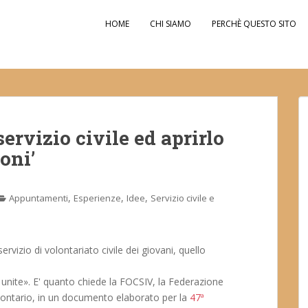
HOME
CHI SIAMO
PERCHÈ QUESTO SITO
servizio civile ed aprirlo
oni’
,
,
,
Appuntamenti
Esperienze
Idee
Servizio civile e
ervizio di volontariato civile dei giovani, quello
 unite». E' quanto chiede la FOCSIV, la Federazione
olontario, in un documento elaborato per la
47ª