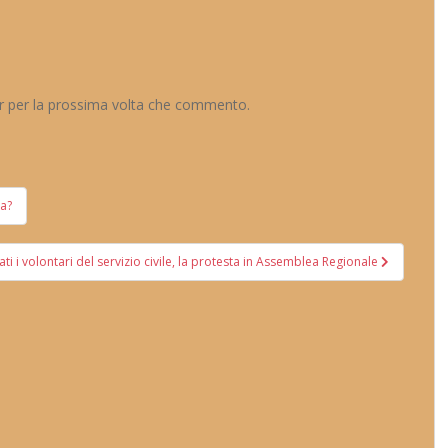
er per la prossima volta che commento.
ia?
zati i volontari del servizio civile, la protesta in Assemblea Regionale