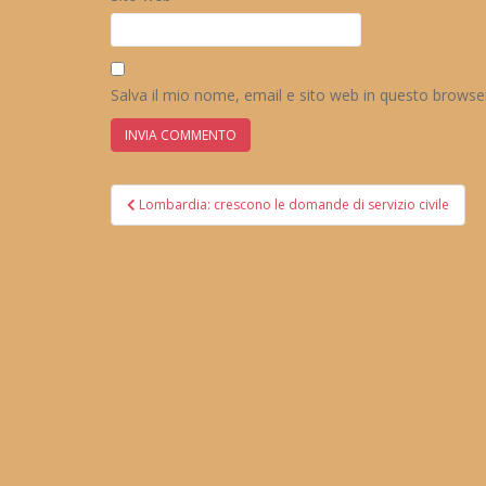
Salva il mio nome, email e sito web in questo brows
Navigazione
Lombardia: crescono le domande di servizio civile
articoli