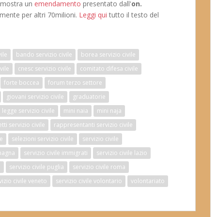
dimostra un
emendamento
presentato dall'
on.
amente per altri 70milioni.
Leggi qui
tutto il testo del
vile
bando servizio civile
borea servizio civile
vile
cnesc servizio civile
comitato difesa civile
forte boccea
forum terzo settore
giovani servizio civile
graduatorie
legge servizio civile
mini naia
mini naja
ti servizio civile
rappresentanti servizio civile
re
selezioni servizio civile
servizio civile
omagna
servizio civile immigrati
servizio civile lazio
e
servizio civile puglia
servizio civile roma
vizio civile veneto
servizio civile volontario
volontariato