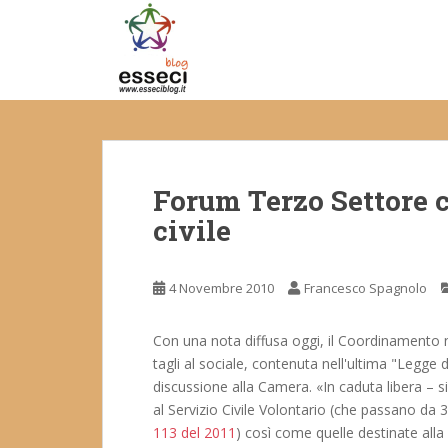
S
k
i
p
t
o
m
a
Forum Terzo Settore cr
i
n
civile
c
o
n
4 Novembre 2010
Francesco Spagnolo
t
e
Con una nota diffusa oggi, il Coordinamento na
n
tagli al sociale, contenuta nell'ultima "Legge di
t
discussione alla Camera. «In caduta libera – si
al Servizio Civile Volontario (che passano da 3
113 del 2011
) così come quelle destinate alla