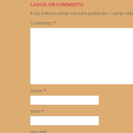
LASCIA UN COMMENTO
Il tuo indirizzo email non sarà pubblicato.
I campi obb
Commento
*
Nome
*
Email
*
Sito web