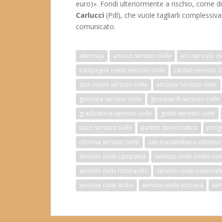
euro)». Fondi ulteriormente a rischio, come 
Carlucci
(Pdl), che vuole tagliarli complessiv
comunicato.
alternaja
amicus servizio civile
arci servizio ci
campagna cnesc servizio civile
caritas servizio ci
don milani servizio civile
elezioni servizio civile
giornata servizio civile
giovanardi servizio civile
graduatorie servizio civile
guida servizio civile
pace servizio civile
partito democratico
proget
riforma servizio civile
san massimiliano obietto
servizio civile campania
servizio civile emilia r
servizio civile lombardia
servizio civile nazional
servizio civile sicilia
servizio civile toscana
ser