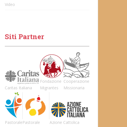
Video
Siti Partner
Fondazione
Cooperazione
Caritas Italiana
Migrantes
Missionaria
Pastorale
Pastorale
Azione Cattolica