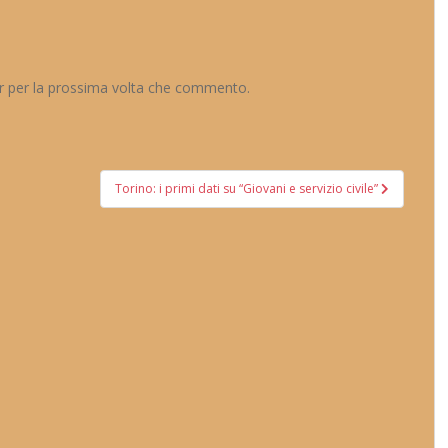
er per la prossima volta che commento.
Torino: i primi dati su “Giovani e servizio civile”