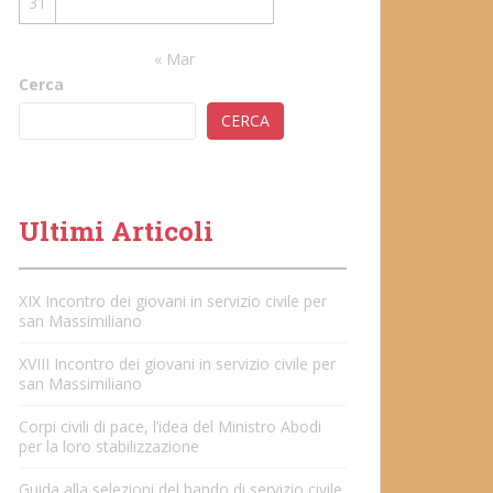
31
« Mar
Cerca
CERCA
Ultimi Articoli
XIX Incontro dei giovani in servizio civile per
san Massimiliano
XVIII Incontro dei giovani in servizio civile per
san Massimiliano
Corpi civili di pace, l’idea del Ministro Abodi
per la loro stabilizzazione
Guida alla selezioni del bando di servizio civile