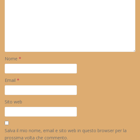
Nome
*
Email
*
Sito web
Salva il mio nome, email e sito web in questo browser per la
prossima volta che commento.