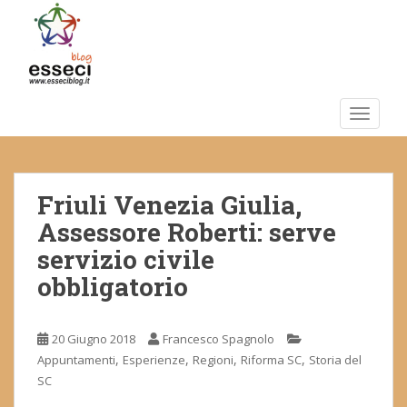
S
k
i
p
t
o
TOGGLE
m
a
i
Friuli Venezia Giulia,
n
c
Assessore Roberti: serve
o
servizio civile
n
obbligatorio
t
e
n
20 Giugno 2018
Francesco Spagnolo
t
,
,
,
,
Appuntamenti
Esperienze
Regioni
Riforma SC
Storia del
SC