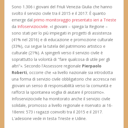
Sono 1.306 i giovani del Friuli Venezia Giulia che hanno
svolto il servizio civile tra il 2015 e il 2017. È quanto
emerge dal
primo monitoraggio presentato ieri a Trieste
da
Infoserviziocivile
. «I giovani – spiega la Regione –
sono stati per lo più impiegati in progetti di assistenza
(41% nel 2016) e di educazione e promozione culturale
(33%), cui segue la tutela del patrimonio artistico e
culturale (21%). A spingerli verso il servizio civile è
soprattutto la volontà di "fare qualcosa di utile per gli
altri"». Secondo l'Assessore regionale
Pierpaolo
Roberti
, occorre che «a livello nazionale sia introdotta
una forma di servizio civile obbligatorio che accresca nei
giovani un senso di responsabilità verso la comunità e
rafforzi la spontanea voglia di aiutare il prossimo».
Infoserviziocivile ha monitorato anche il servizio civile
solidale, promosso a livello regionale e riservato ai 16-
18enni: 573 i ragazzi coinvolti tra il 2015 e il 2017.
L'adesione vede in testa Trieste e Udine.