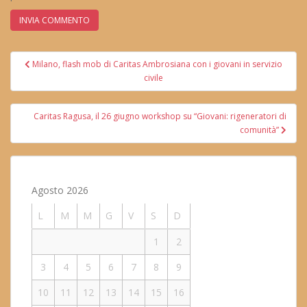
Navigazione
Milano, flash mob di Caritas Ambrosiana con i giovani in servizio
articoli
civile
Caritas Ragusa, il 26 giugno workshop su “Giovani: rigeneratori di
comunità”
Agosto 2026
L
M
M
G
V
S
D
1
2
3
4
5
6
7
8
9
10
11
12
13
14
15
16