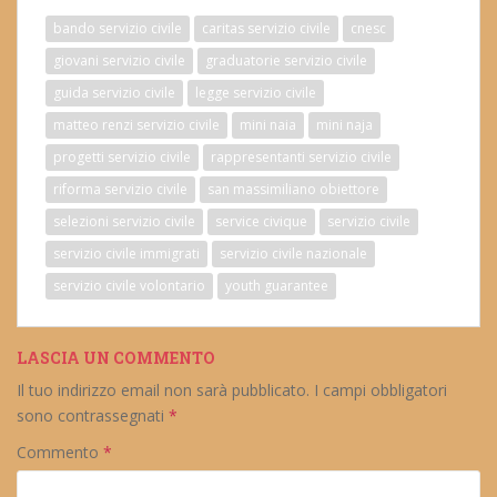
bando servizio civile
caritas servizio civile
cnesc
giovani servizio civile
graduatorie servizio civile
guida servizio civile
legge servizio civile
matteo renzi servizio civile
mini naia
mini naja
progetti servizio civile
rappresentanti servizio civile
riforma servizio civile
san massimiliano obiettore
selezioni servizio civile
service civique
servizio civile
servizio civile immigrati
servizio civile nazionale
servizio civile volontario
youth guarantee
LASCIA UN COMMENTO
Il tuo indirizzo email non sarà pubblicato.
I campi obbligatori
sono contrassegnati
*
Commento
*