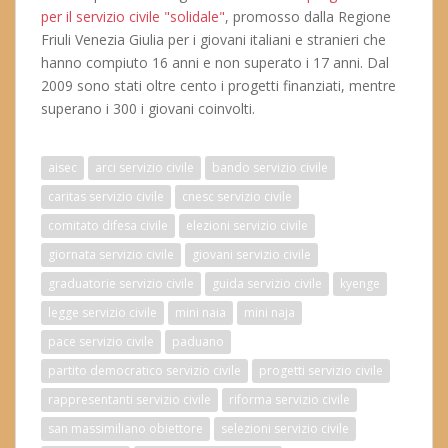
per il servizio civile "solidale"
, promosso dalla Regione
Friuli Venezia Giulia per i giovani italiani e stranieri che
hanno compiuto 16 anni e non superato i 17 anni. Dal
2009 sono stati oltre cento i progetti finanziati, mentre
superano i 300 i giovani coinvolti.
aisec
arci servizio civile
bando servizio civile
caritas servizio civile
cnesc servizio civile
comitato difesa civile
elezioni servizio civile
giornata servizio civile
giovani servizio civile
graduatorie servizio civile
guida servizio civile
kyenge
legge servizio civile
mini naia
mini naja
pace servizio civile
paduano
partito democratico servizio civile
progetti servizio civile
rappresentanti servizio civile
riforma servizio civile
san massimiliano obiettore
selezioni servizio civile