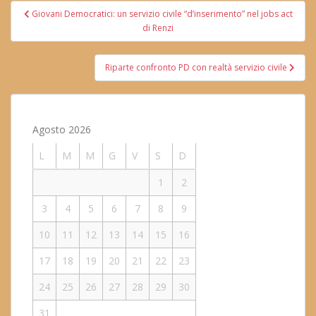
Navigazione
Giovani Democratici: un servizio civile “d’inserimento” nel jobs act
articoli
di Renzi
Riparte confronto PD con realtà servizio civile
Agosto 2026
L
M
M
G
V
S
D
1
2
3
4
5
6
7
8
9
10
11
12
13
14
15
16
17
18
19
20
21
22
23
24
25
26
27
28
29
30
31