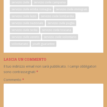
servizio civile
servizio civile campania
servizio civile emilia romagna
servizio civile immigrati
servizio civile lazio
servizio civile lombardia
servizio civile nazionale
servizio civile puglia
servizio civile sicilia
servizio civile toscana
servizio civile veneto
servizio civile volontario
volontariato
youth guarantee
LASCIA UN COMMENTO
Il tuo indirizzo email non sarà pubblicato.
I campi obbligatori
sono contrassegnati
*
Commento
*