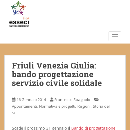
S
k
i
p
t
o
TOGGLE
m
a
i
Friuli Venezia Giulia:
n
c
bando progettazione
o
servizio civile solidale
n
t
e
16 Gennaio 2014
Francesco Spagnolo
n
,
,
,
Appuntamenti
Normativa e progetti
Regioni
Storia del
t
SC
Scade il prossimo 31 gennaio il
Bando di progettazione