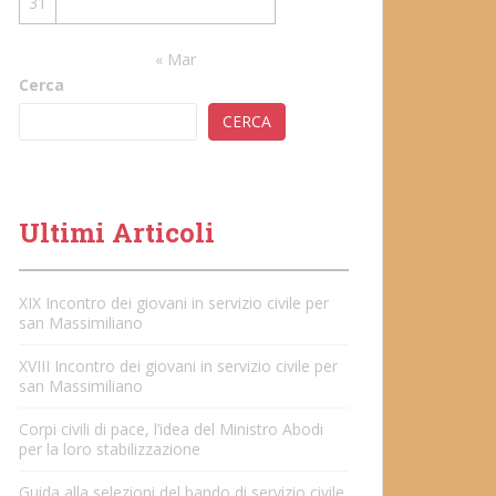
31
« Mar
Cerca
CERCA
Ultimi Articoli
XIX Incontro dei giovani in servizio civile per
san Massimiliano
XVIII Incontro dei giovani in servizio civile per
san Massimiliano
Corpi civili di pace, l’idea del Ministro Abodi
per la loro stabilizzazione
Guida alla selezioni del bando di servizio civile