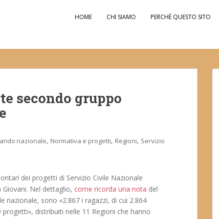
HOME
CHI SIAMO
PERCHÈ QUESTO SITO
rte secondo gruppo
e
,
,
,
ando nazionale
Normativa e progetti
Regioni
Servizio
lontari dei progetti di Servizio Civile Nazionale
 Giovani. Nel dettaglio,
come ricorda una nota
del
le nazionale, sono «2.867 i ragazzi, di cui 2.864
89 progetti», distribuiti nelle 11 Regioni che hanno