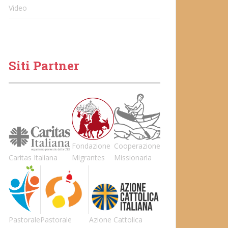
Video
Siti Partner
Fondazione
Cooperazione
Caritas Italiana
Migrantes
Missionaria
Pastorale
Pastorale
Azione Cattolica