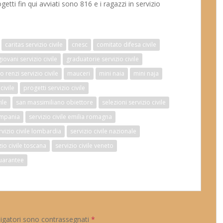
tti fin qui avviati sono 816 e i ragazzi in servizio
caritas servizio civile
cnesc
comitato difesa civile
giovani servizio civile
graduatorie servizio civile
 renzi servizio civile
mauceri
mini naia
mini naja
civile
progetti servizio civile
ile
san massimiliano obiettore
selezioni servizio civile
campania
servizio civile emilia romagna
rvizio civile lombardia
servizio civile nazionale
zio civile toscana
servizio civile veneto
uarantee
ligatori sono contrassegnati
*