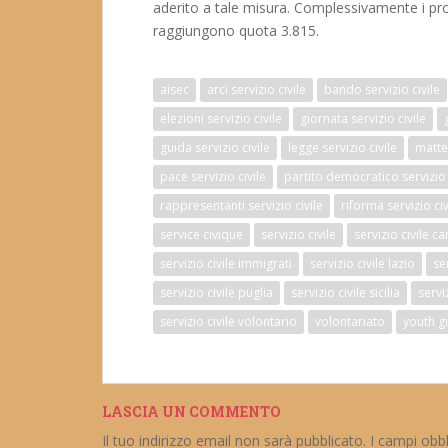
aderito a tale misura. Complessivamente i proge
raggiungono quota 3.815.
aisec
arci servizio civile
bando servizio civile
elezioni servizio civile
giornata servizio civile
guida servizio civile
legge servizio civile
matteo
pace servizio civile
partito democratico servizio 
rappresentanti servizio civile
riforma servizio civ
service civique
servizio civile
servizio civile 
servizio civile immigrati
servizio civile lazio
se
servizio civile puglia
servizio civile sicilia
servi
servizio civile volontario
volontariato
youth g
LASCIA UN COMMENTO
Il tuo indirizzo email non sarà pubblicato.
I campi obb