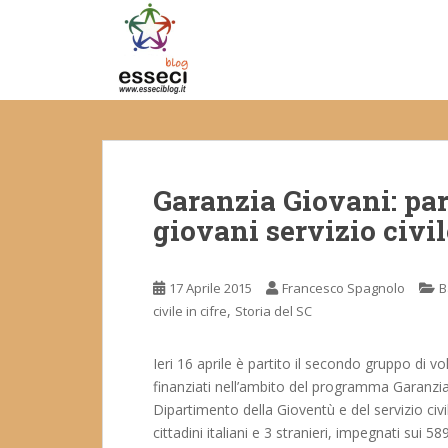
S
k
i
p
t
o
m
a
Garanzia Giovani: pa
i
n
giovani servizio civil
c
o
n
17 Aprile 2015
Francesco Spagnolo
B
t
,
civile in cifre
Storia del SC
e
n
Ieri 16 aprile è partito il secondo gruppo di vo
t
finanziati nell’ambito del programma Garanzia
Dipartimento della Gioventù e del servizio civi
cittadini italiani e 3 stranieri, impegnati sui 5