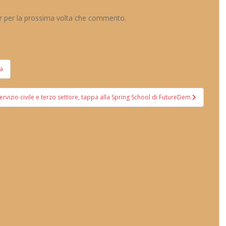
er per la prossima volta che commento.
sa
ervizio civile e terzo settore, tappa alla Spring School di FutureDem