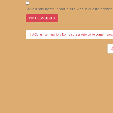
Salva il mio nome, email e sito web in questo brows
Navigazione
ACLI: un seminario a Roma sul servizio civile come risor
articoli
S