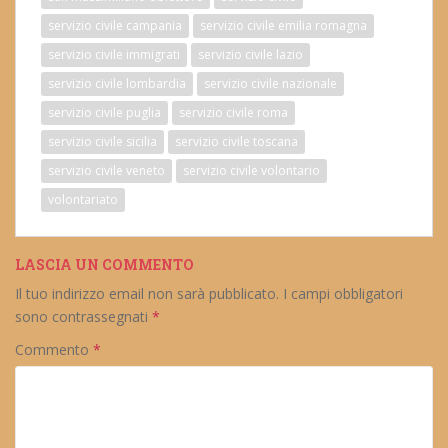
servizio civile campania
servizio civile emilia romagna
servizio civile immigrati
servizio civile lazio
servizio civile lombardia
servizio civile nazionale
servizio civile puglia
servizio civile roma
servizio civile sicilia
servizio civile toscana
servizio civile veneto
servizio civile volontario
volontariato
LASCIA UN COMMENTO
Il tuo indirizzo email non sarà pubblicato.
I campi obbligatori
sono contrassegnati
*
Commento
*