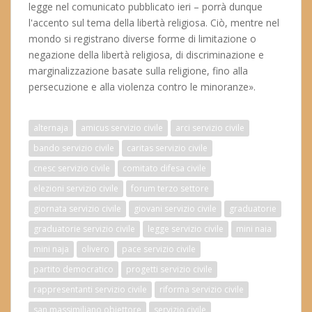
legge nel comunicato pubblicato ieri – porrà dunque
l'accento sul tema della libertà religiosa. Ciò, mentre nel
mondo si registrano diverse forme di limitazione o
negazione della libertà religiosa, di discriminazione e
marginalizzazione basate sulla religione, fino alla
persecuzione e alla violenza contro le minoranze».
alternaja
amicus servizio civile
arci servizio civile
bando servizio civile
caritas servizio civile
cnesc servizio civile
comitato difesa civile
elezioni servizio civile
forum terzo settore
giornata servizio civile
giovani servizio civile
graduatorie
graduatorie servizio civile
legge servizio civile
mini naia
mini naja
olivero
pace servizio civile
partito democratico
progetti servizio civile
rappresentanti servizio civile
riforma servizio civile
san massimiliano obiettore
servizio civile