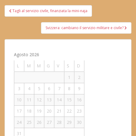
Navigazione
Tagli al servizio civile, finanziata la mini-naja
articoli
Svizzera: cambiano il servizio militare e civile?
Agosto 2026
L
M
M
G
V
S
D
1
2
3
4
5
6
7
8
9
10
11
12
13
14
15
16
17
18
19
20
21
22
23
24
25
26
27
28
29
30
31