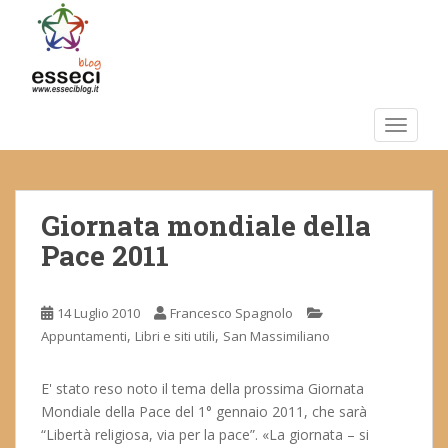
S
k
i
p
t
o
TOGGLE
m
a
i
Giornata mondiale della
n
c
Pace 2011
o
n
t
14 Luglio 2010
Francesco Spagnolo
e
,
,
Appuntamenti
Libri e siti utili
San Massimiliano
n
t
E' stato reso noto il tema della prossima Giornata
Mondiale della Pace del 1° gennaio 2011, che sarà
“Libertà religiosa, via per la pace”. «La giornata – si