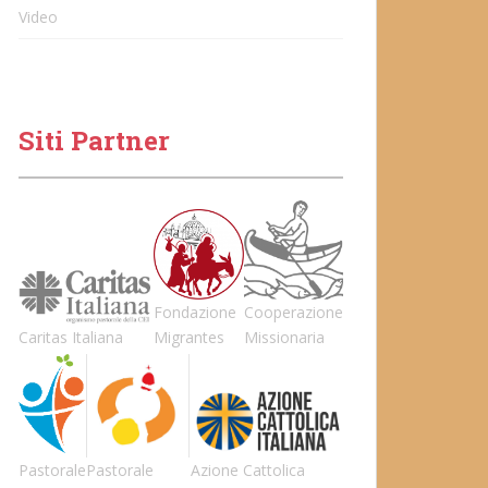
Video
Siti Partner
Fondazione
Cooperazione
Caritas Italiana
Migrantes
Missionaria
Pastorale
Pastorale
Azione Cattolica