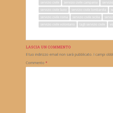
servizio civile
servizio civile campania
servizi
servizio civile lazio
servizio civile lombardia
s
servizio civile roma
servizio civile sicilia
serviz
servizio civile volontario
tagli servizio civile
vo
LASCIA UN COMMENTO
Il tuo indirizzo email non sarà pubblicato.
I campi obb
Commento
*