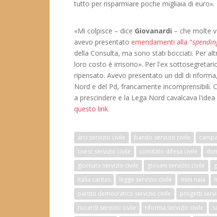
tutto per risparmiare poche migliaia di euro».
«Mi colpisce – dice
Giovanardi
– che molte vo
avevo presentato
emendamenti alla "
spendin
della Consulta, ma sono stati bocciati. Per a
loro costo è irrisorio». Per l'ex sottosegretario
ripensato. Avevo presentato un ddl di riform
Nord e del Pd, francamente incomprensibili. Ce
a prescindere e la Lega Nord cavalcava l'idea de
questo link
.
arci servizio civile
bando servizio civile
campag
cnesc servizio civile
comitato difesa civile
don 
giornata servizio civile
giovani servizio civile
g
italia caritas
legge servizio civile
mini naia
m
partito democratico servizio civile
progetti servi
riccardi servizio civile
riforma servizio civile
s