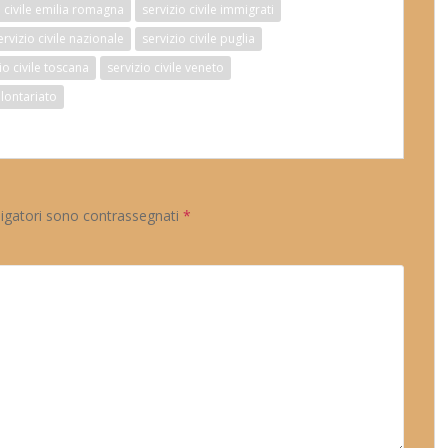
o civile emilia romagna
servizio civile immigrati
ervizio civile nazionale
servizio civile puglia
io civile toscana
servizio civile veneto
lontariato
ligatori sono contrassegnati
*