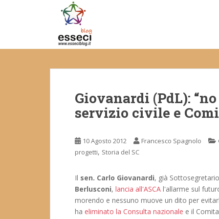
S
k
i
p
t
o
m
a
Giovanardi (PdL): “no 
i
n
servizio civile e Co
c
o
n
10 Agosto 2012
Francesco Spagnolo
t
,
progetti
Storia del SC
e
n
Il
sen. Carlo Giovanardi
, già Sottosegretario
t
Berlusconi
,
lancia all'ASCA
l'allarme sul futur
morendo e nessuno muove un dito per evitarlo.
ha
eliminato la Consulta nazionale
e il Comit