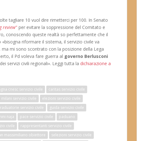
lte tagliare 10 vuol dire rimetterci per 100. In Senato
g review
"
per evitare la soppressione del Comitato e
ltro, conoscendo queste realtà so perfettamente che il
 «bisogna riformare il sistema, il servizio civile va
a, ma mi sono scontrato con la posizione della Lega
rto, il Pd voleva fare guerra al
governo Berlusconi
i servizi civili regionali». Leggi tutta la
dichiarazione a
na cnesc servizio civile
caritas servizio civile
milani servizio civile
elezioni servizio civile
raduatorie servizio civile
guida servizio civile
ini naja
pace servizio civile
paduano
zio civile
rappresentanti servizio civile
an massimiliano obiettore
selezioni servizio civile