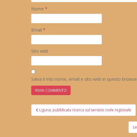
Nome
*
Email
*
Sito web
Salva il mio nome, email e sito web in questo brows
Navigazione
Liguria: pubblicata ricerca sul servizio civile regionale
articoli
Le