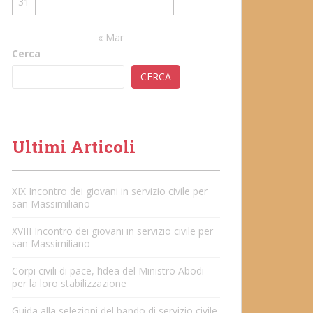
31
« Mar
Cerca
CERCA
Ultimi Articoli
XIX Incontro dei giovani in servizio civile per
san Massimiliano
XVIII Incontro dei giovani in servizio civile per
san Massimiliano
Corpi civili di pace, l’idea del Ministro Abodi
per la loro stabilizzazione
Guida alla selezioni del bando di servizio civile