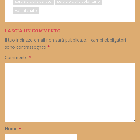
servizio civile veneto
servizio civile volontario
volontariato
LASCIA UN COMMENTO
Il tuo indirizzo email non sarà pubblicato.
I campi obbligatori
sono contrassegnati
*
Commento
*
Nome
*