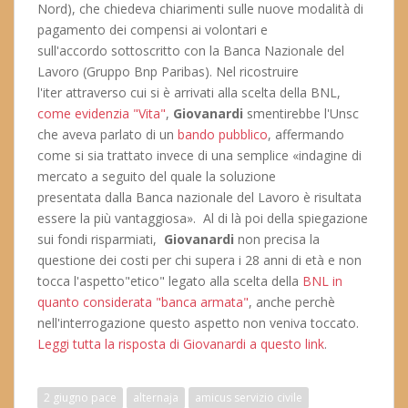
Nord), che chiedeva chiarimenti sulle nuove modalità di
pagamento dei compensi ai volontari e
sull'accordo sottoscritto con la Banca Nazionale del
Lavoro (Gruppo Bnp Paribas). Nel ricostruire
l'iter attraverso cui si è arrivati alla scelta della BNL,
come evidenzia "Vita"
,
Giovanardi
smentirebbe l'Unsc
che aveva parlato di un
bando pubblico
, affermando
come si sia trattato invece di una semplice «indagine di
mercato a seguito del quale la soluzione
presentata dalla Banca nazionale del Lavoro è risultata
essere la più vantaggiosa». Al di là poi della spiegazione
sui fondi risparmiati,
Giovanardi
non precisa la
questione dei costi per chi supera i 28 anni di età e non
tocca l'aspetto"etico" legato alla scelta della
BNL in
quanto considerata "banca armata"
, anche perchè
nell'interrogazione questo aspetto non veniva toccato.
Leggi tutta la risposta di Giovanardi a questo link
.
2 giugno pace
alternaja
amicus servizio civile