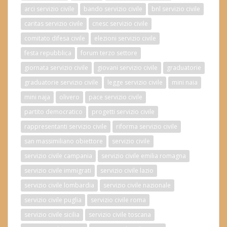
arci servizio civile
bando servizio civile
bnl servizio civile
caritas servizio civile
cnesc servizio civile
comitato difesa civile
elezioni servizio civile
festa repubblica
forum terzo settore
giornata servizio civile
giovani servizio civile
graduatorie
graduatorie servizio civile
legge servizio civile
mini naia
mini naja
olivero
pace servizio civile
partito democratico
progetti servizio civile
rappresentanti servizio civile
riforma servizio civile
san massimiliano obiettore
servizio civile
servizio civile campania
servizio civile emilia romagna
servizio civile immigrati
servizio civile lazio
servizio civile lombardia
servizio civile nazionale
servizio civile puglia
servizio civile roma
servizio civile sicilia
servizio civile toscana