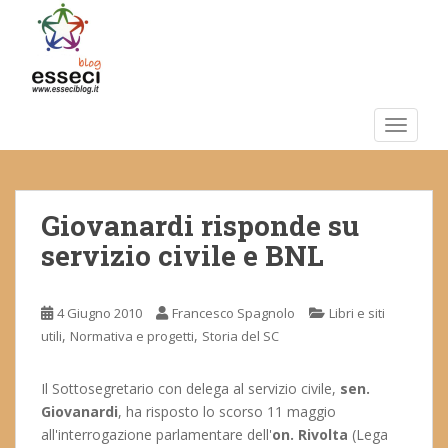
S
k
i
p
t
o
TOGGLE
m
a
i
Giovanardi risponde su
n
c
servizio civile e BNL
o
n
t
4 Giugno 2010
Francesco Spagnolo
Libri e siti
e
,
,
utili
Normativa e progetti
Storia del SC
n
t
Il Sottosegretario con delega al servizio civile,
sen.
Giovanardi
, ha risposto lo scorso 11 maggio
all'interrogazione parlamentare dell'
on. Rivolta
(Lega