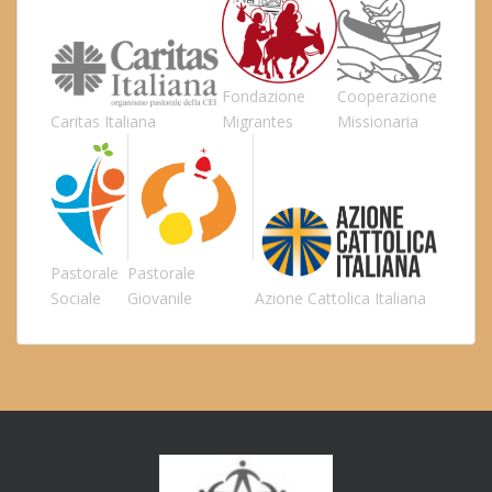
Fondazione
Cooperazione
Caritas Italiana
Migrantes
Missionaria
Pastorale
Pastorale
Sociale
Giovanile
Azione Cattolica Italiana