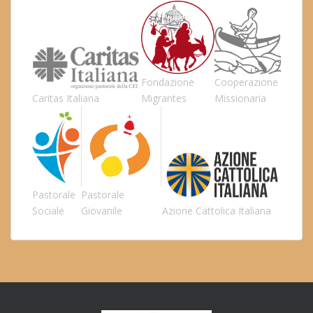
Fondazione
Cooperazione
Caritas Italiana
Migrantes
Missionaria
Pastorale
Pastorale
Sociale
Giovanile
Azione Cattolica Italiana