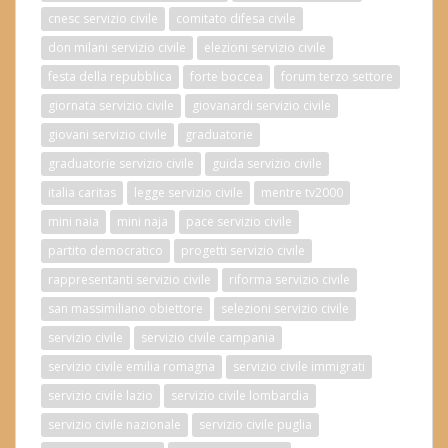
cnesc servizio civile
comitato difesa civile
don milani servizio civile
elezioni servizio civile
festa della repubblica
forte boccea
forum terzo settore
giornata servizio civile
giovanardi servizio civile
giovani servizio civile
graduatorie
graduatorie servizio civile
guida servizio civile
italia caritas
legge servizio civile
mentre tv2000
mini naia
mini naja
pace servizio civile
partito democratico
progetti servizio civile
rappresentanti servizio civile
riforma servizio civile
san massimiliano obiettore
selezioni servizio civile
servizio civile
servizio civile campania
servizio civile emilia romagna
servizio civile immigrati
servizio civile lazio
servizio civile lombardia
servizio civile nazionale
servizio civile puglia