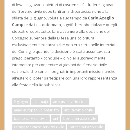
di leva e i giovani obiettori di coscienza. Escludere i giovani
del Servizio civile dopo tanti anni di partecipazione alla
sfilata del 2 giugno, voluta a suo tempo da
Carlo Azeglio
Campi
e da Lei confermata, significherebbe rialzare quegli
steccati e, soprattutto, fare assumere alla decisione del
Consiglio superiore della Difesa una coloritura
esclusivamente militarista che non era certo nelle intenzioni
del Consiglio quando la decisione è stata assunta». «La
prego, pertanto – conclude – di voler autorevolmente
intervenire per consentire ai giovani del Servizio civile
nazionale che sono impegnati in importanti missioni anche
all'estero di poter partecipare con una loro rappresentanza
alla festa della Repubblica».
2 giugno
alternaja
amicus servizio civile
anno europeo volontariato
arci servizio civile
bando servizio civile
bnl
borea servizio civile
campagna cnesc servizio civile
caritas servizio civile