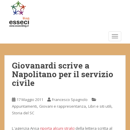
S
k
i
p
t
o
TOGGLE
m
a
i
Giovanardi scrive a
n
c
Napolitano per il servizio
o
civile
n
t
e
17 Maggio 2011
Francesco Spagnolo
n
,
,
,
Appuntamenti
Giovani e rappresentanza
Libri e siti utili
t
Storia del SC
L'agenzia Ansa
riporta alcuni stralci
della lettera scritta al