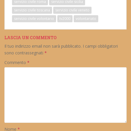
servizio civile roma
servizio civile sicilia
servizio civile toscana
servizio civile veneto
servizio civile volontario
tv2000
volontariato
LASCIA UN COMMENTO
Il tuo indirizzo email non sarà pubblicato.
I campi obbligatori
sono contrassegnati
*
Commento
*
Nome
*