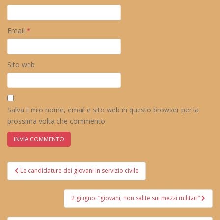
Email
*
Sito web
Salva il mio nome, email e sito web in questo browser per la
prossima volta che commento.
Navigazione
Le candidature dei giovani in servizio civile
articoli
2 giugno: “giovani, non salite sui mezzi militari”