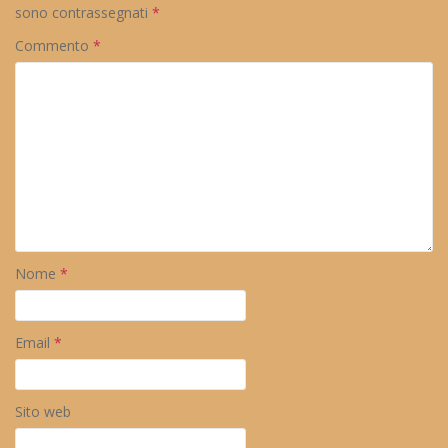
sono contrassegnati
*
Commento
*
Nome
*
Email
*
Sito web