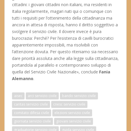
cittadini: i giovani cittadini non italiani, ma residenti in
Italia regolarmente, magari nati qui o comunque con
tutti i requisiti per l’ottenimento della cittadinanza ma
ancora in attesa di risposta, hanno il diritto soggettivo a
svolgere il servizio civile. Il dovere invece è pura
burocrazia: Perché? Per l’esistenza di cavilli burocratici
apparentemente impossibili, ma risolvibili con
l’attenzione dovuta. Per questo riteniamo sia necessario
dare priorità assoluta anche alla legge sulla cittadinanza,
portandola al parallelo e contemporaneo sviluppo di
quella del Servizio Civile Nazionale», conclude
Fania
Alemanno
.
aisec
arci servizio civile
bando servizio civile
caritas servizio civile
cnesc servizio civile
comitato difesa civile
elezioni servizio civile
giornata servizio civile
giovani servizio civile
graduatorie servizio civile
guida servizio civile