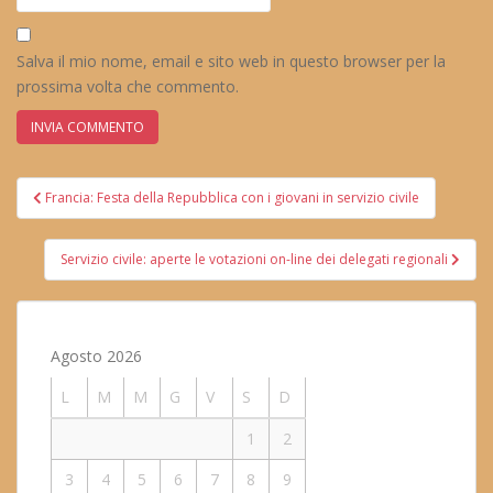
Salva il mio nome, email e sito web in questo browser per la
prossima volta che commento.
Navigazione
Francia: Festa della Repubblica con i giovani in servizio civile
articoli
Servizio civile: aperte le votazioni on-line dei delegati regionali
Agosto 2026
L
M
M
G
V
S
D
1
2
3
4
5
6
7
8
9