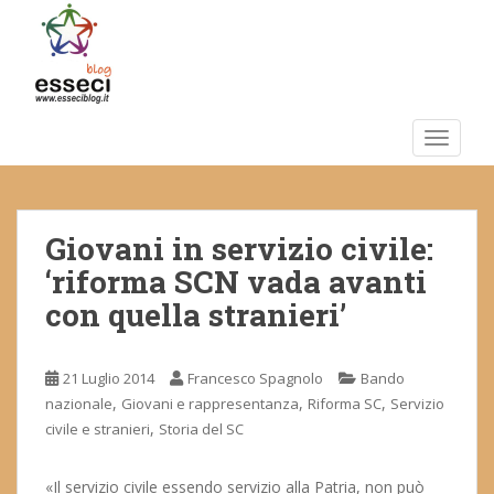
S
k
i
p
t
o
TOGGLE
m
a
i
Giovani in servizio civile:
n
c
‘riforma SCN vada avanti
o
con quella stranieri’
n
t
e
21 Luglio 2014
Francesco Spagnolo
Bando
n
,
,
,
nazionale
Giovani e rappresentanza
Riforma SC
Servizio
t
,
civile e stranieri
Storia del SC
«Il servizio civile essendo servizio alla Patria, non può