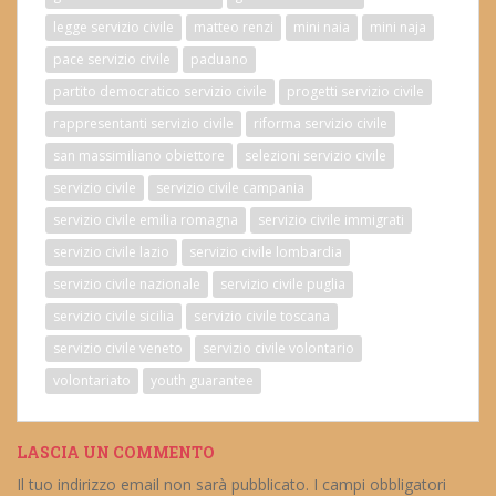
legge servizio civile
matteo renzi
mini naia
mini naja
pace servizio civile
paduano
partito democratico servizio civile
progetti servizio civile
rappresentanti servizio civile
riforma servizio civile
san massimiliano obiettore
selezioni servizio civile
servizio civile
servizio civile campania
servizio civile emilia romagna
servizio civile immigrati
servizio civile lazio
servizio civile lombardia
servizio civile nazionale
servizio civile puglia
servizio civile sicilia
servizio civile toscana
servizio civile veneto
servizio civile volontario
volontariato
youth guarantee
LASCIA UN COMMENTO
Il tuo indirizzo email non sarà pubblicato.
I campi obbligatori