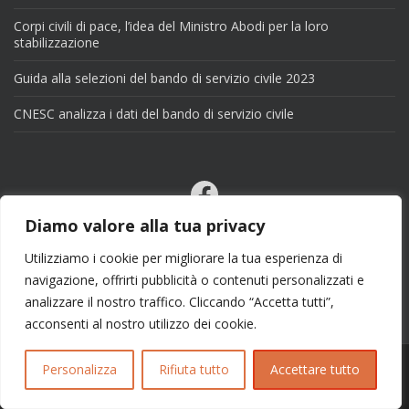
Corpi civili di pace, l’idea del Ministro Abodi per la loro
stabilizzazione
Guida alla selezioni del bando di servizio civile 2023
CNESC analizza i dati del bando di servizio civile
Facebook
Email
Diamo valore alla tua privacy
X
Utilizziamo i cookie per migliorare la tua esperienza di
navigazione, offrirti pubblicità o contenuti personalizzati e
analizzare il nostro traffico. Cliccando “Accetta tutti”,
acconsenti al nostro utilizzo dei cookie.
Personalizza
Rifiuta tutto
Accettare tutto
Copyright 2025 | info@esseciblog.it | Tema per
Colorlib
Disegnato da
WordPress