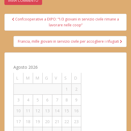
Navigazione
Confcooperative a EXPO: “1/3 giovani in servizio civile rimane a
articoli
lavorare nelle coop”
Francia, mille giovani in servizio civile per accogliere i rifugiati
Agosto 2026
L
M
M
G
V
S
D
1
2
3
4
5
6
7
8
9
10
11
12
13
14
15
16
17
18
19
20
21
22
23