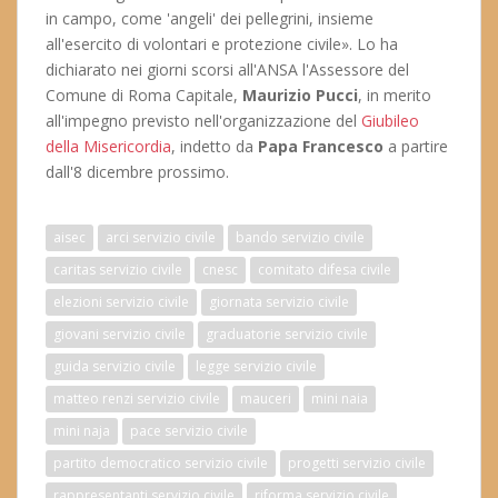
in campo, come 'angeli' dei pellegrini, insieme
all'esercito di volontari e protezione civile». Lo ha
dichiarato nei giorni scorsi all'ANSA l'Assessore del
Comune di Roma Capitale,
Maurizio Pucci
, in merito
all'impegno previsto nell'organizzazione del
Giubileo
della Misericordia
, indetto da
Papa Francesco
a partire
dall'8 dicembre prossimo.
aisec
arci servizio civile
bando servizio civile
caritas servizio civile
cnesc
comitato difesa civile
elezioni servizio civile
giornata servizio civile
giovani servizio civile
graduatorie servizio civile
guida servizio civile
legge servizio civile
matteo renzi servizio civile
mauceri
mini naia
mini naja
pace servizio civile
partito democratico servizio civile
progetti servizio civile
rappresentanti servizio civile
riforma servizio civile