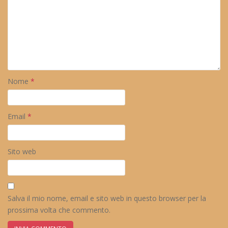
Nome
*
Email
*
Sito web
Salva il mio nome, email e sito web in questo browser per la
prossima volta che commento.