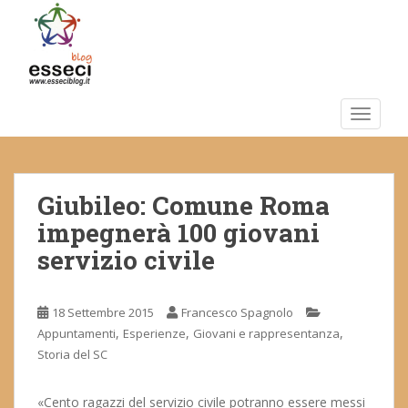
S
k
i
p
t
o
TOGGLE
m
a
i
Giubileo: Comune Roma
n
c
impegnerà 100 giovani
o
servizio civile
n
t
e
18 Settembre 2015
Francesco Spagnolo
n
,
,
,
Appuntamenti
Esperienze
Giovani e rappresentanza
t
Storia del SC
«Cento ragazzi del servizio civile potranno essere messi