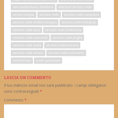
san massimiliano obiettore
selezioni servizio civile
service civique
servizio civile
servizio civile campania
servizio civile emilia romagna
servizio civile immigrati
servizio civile lazio
servizio civile lombardia
servizio civile nazionale
servizio civile puglia
servizio civile sicilia
servizio civile toscana
servizio civile veneto
servizio civile volontario
volontariato
youth guarantee
LASCIA UN COMMENTO
Il tuo indirizzo email non sarà pubblicato.
I campi obbligatori
sono contrassegnati
*
Commento
*