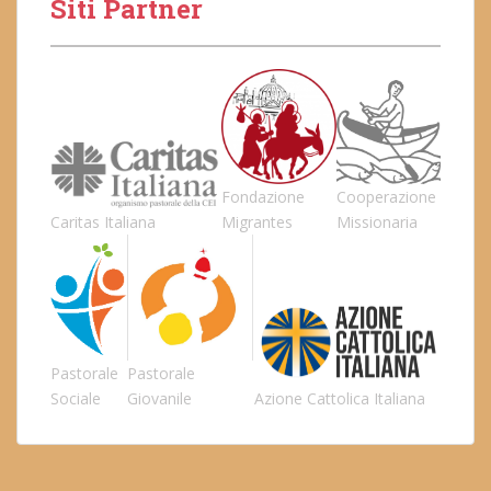
Siti Partner
Fondazione
Cooperazione
Caritas Italiana
Migrantes
Missionaria
Pastorale
Pastorale
Sociale
Giovanile
Azione Cattolica Italiana