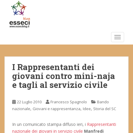
S
k
i
p
t
o
TOGGLE
m
a
i
I Rappresentanti dei
n
c
giovani contro mini-naja
o
e tagli al servizio civile
n
t
e
22 Luglio 2010
Francesco Spagnolo
Bando
n
,
,
,
nazionale
Giovani e rappresentanza
Idee
Storia del SC
t
In un comunicato stampa diffuso ieri, i
Rappresentanti
nazionale dei giovani in servizio civile
Manfredi