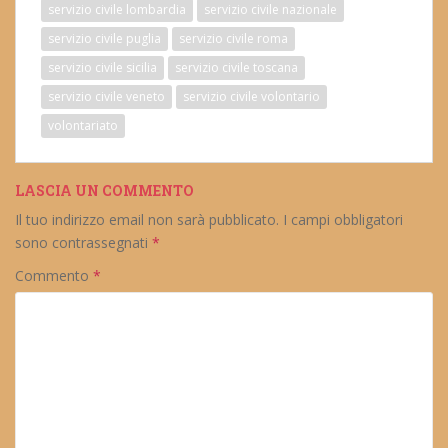
servizio civile lombardia
servizio civile nazionale
servizio civile puglia
servizio civile roma
servizio civile sicilia
servizio civile toscana
servizio civile veneto
servizio civile volontario
volontariato
LASCIA UN COMMENTO
Il tuo indirizzo email non sarà pubblicato.
I campi obbligatori
sono contrassegnati
*
Commento
*