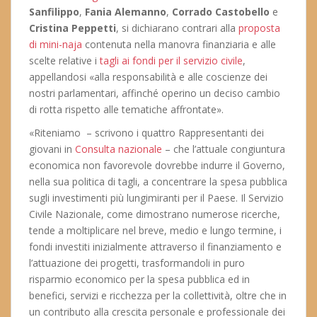
Sanfilippo
,
Fania Alemanno
,
Corrado Castobello
e
Cristina Peppetti
, si dichiarano contrari alla
proposta
di mini-naja
contenuta nella manovra finanziaria e alle
scelte relative i
tagli ai fondi per il servizio civile
,
appellandosi «alla responsabilità e alle coscienze dei
nostri parlamentari, affinché operino un deciso cambio
di rotta rispetto alle tematiche affrontate».
«Riteniamo – scrivono i quattro Rappresentanti dei
giovani in
Consulta nazionale
– che l’attuale congiuntura
economica non favorevole dovrebbe indurre il Governo,
nella sua politica di tagli, a concentrare la spesa pubblica
sugli investimenti più lungimiranti per il Paese. Il Servizio
Civile Nazionale, come dimostrano numerose ricerche,
tende a moltiplicare nel breve, medio e lungo termine, i
fondi investiti inizialmente attraverso il finanziamento e
l’attuazione dei progetti, trasformandoli in puro
risparmio economico per la spesa pubblica ed in
benefici, servizi e ricchezza per la collettività, oltre che in
un contributo alla crescita personale e professionale dei