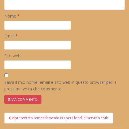
Nome
*
Email
*
Sito web
Salva il mio nome, email e sito web in questo browser per la
prossima volta che commento.
Navigazione
Ripresentato l’emendamento PD per i fondi al servizio civile
articoli