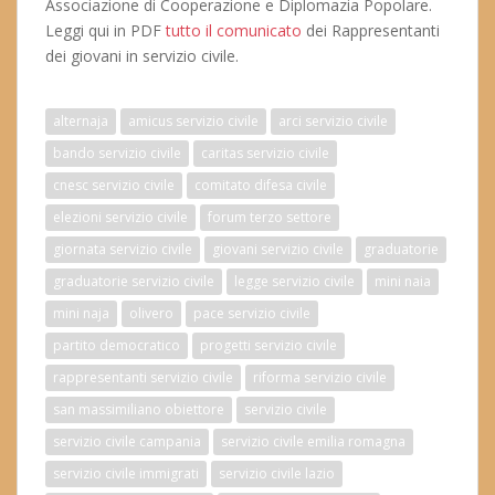
Associazione di Cooperazione e Diplomazia Popolare.
Leggi qui in PDF
tutto il comunicato
dei Rappresentanti
dei giovani in servizio civile.
alternaja
amicus servizio civile
arci servizio civile
bando servizio civile
caritas servizio civile
cnesc servizio civile
comitato difesa civile
elezioni servizio civile
forum terzo settore
giornata servizio civile
giovani servizio civile
graduatorie
graduatorie servizio civile
legge servizio civile
mini naia
mini naja
olivero
pace servizio civile
partito democratico
progetti servizio civile
rappresentanti servizio civile
riforma servizio civile
san massimiliano obiettore
servizio civile
servizio civile campania
servizio civile emilia romagna
servizio civile immigrati
servizio civile lazio