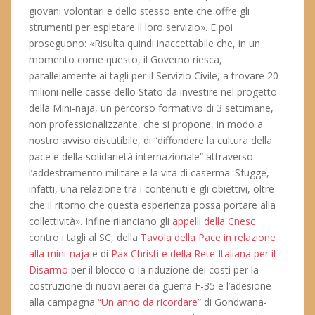
giovani volontari e dello stesso ente che offre gli
strumenti per espletare il loro servizio». E poi
proseguono: «Risulta quindi inaccettabile che, in un
momento come questo, il Governo riesca,
parallelamente ai tagli per il Servizio Civile, a trovare 20
milioni nelle casse dello Stato da investire nel progetto
della Mini-naja, un percorso formativo di 3 settimane,
non professionalizzante, che si propone, in modo a
nostro avviso discutibile, di “diffondere la cultura della
pace e della solidarietà internazionale” attraverso
l’addestramento militare e la vita di caserma. Sfugge,
infatti, una relazione tra i contenuti e gli obiettivi, oltre
che il ritorno che questa esperienza possa portare alla
collettività». Infine rilanciano gli
appelli della Cnesc
contro i tagli al SC, della
Tavola della Pace in relazione
alla mini-naja
e di
Pax Christi e della Rete Italiana per il
Disarmo
per il blocco o la riduzione dei costi per la
costruzione di nuovi aerei da guerra F-35 e l’adesione
alla campagna
“Un anno da ricordare”
di Gondwana-