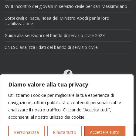
XVIII Incontro dei giovani in servizio civile per san Massimiliano
Corpi civili di pace, l’idea del Ministro Abodi per la loro
stabilizzazione
Guida alla selezioni del bando di servizio civile 2023
CNESC analizza i dati del bando di servizio civile
Facebook
Email
Diamo valore alla tua privacy
X
Utilizziamo i cookie per migliorare la tua esperienza di
navigazione, offrirti pubblicità o contenuti personalizzati e
analizzare il nostro traffico. Cliccando “Accetta tutti”,
acconsenti al nostro utilizzo dei cookie.
Personalizza
Rifiuta tutto
Accettare tutto
Copyright 2025 | info@esseciblog.it | Tema per
Colorlib
Disegnato da