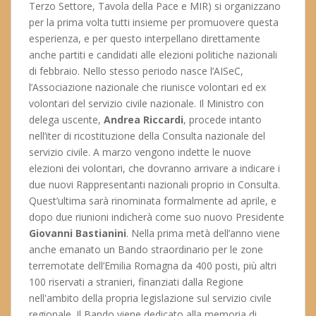
Terzo Settore, Tavola della Pace e MIR) si organizzano
per la prima volta tutti insieme per promuovere questa
esperienza, e per questo interpellano direttamente
anche partiti e candidati alle elezioni politiche nazionali
di febbraio. Nello stesso periodo nasce l’AISeC,
l’Associazione nazionale che riunisce volontari ed ex
volontari del servizio civile nazionale. Il Ministro con
delega uscente,
Andrea Riccardi
, procede intanto
nell’iter di ricostituzione della Consulta nazionale del
servizio civile. A marzo vengono indette le nuove
elezioni dei volontari, che dovranno arrivare a indicare i
due nuovi Rappresentanti nazionali proprio in Consulta.
Quest’ultima sarà rinominata formalmente ad aprile, e
dopo due riunioni indicherà come suo nuovo Presidente
Giovanni Bastianini
. Nella prima metà dell’anno viene
anche emanato un Bando straordinario per le zone
terremotate dell’Emilia Romagna da 400 posti, più altri
100 riservati a stranieri, finanziati dalla Regione
nell'ambito della propria legislazione sul servizio civile
regionale. Il Bando viene dedicato alla memoria di