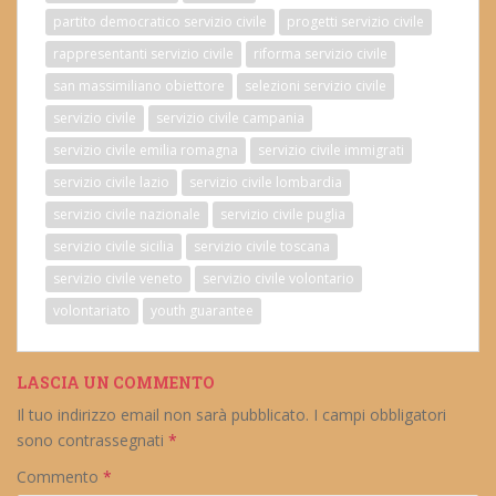
partito democratico servizio civile
progetti servizio civile
rappresentanti servizio civile
riforma servizio civile
san massimiliano obiettore
selezioni servizio civile
servizio civile
servizio civile campania
servizio civile emilia romagna
servizio civile immigrati
servizio civile lazio
servizio civile lombardia
servizio civile nazionale
servizio civile puglia
servizio civile sicilia
servizio civile toscana
servizio civile veneto
servizio civile volontario
volontariato
youth guarantee
LASCIA UN COMMENTO
Il tuo indirizzo email non sarà pubblicato.
I campi obbligatori
sono contrassegnati
*
Commento
*