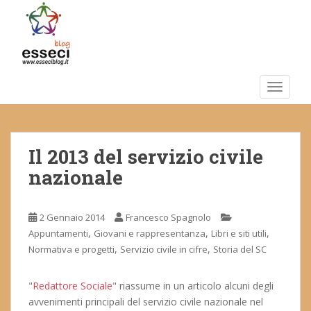
S
k
i
p
t
o
TOGGLE
m
a
i
Il 2013 del servizio civile
n
c
nazionale
o
n
t
2 Gennaio 2014
Francesco Spagnolo
e
,
,
,
Appuntamenti
Giovani e rappresentanza
Libri e siti utili
n
,
,
Normativa e progetti
Servizio civile in cifre
Storia del SC
t
"
Redattore Sociale
" riassume in un articolo alcuni degli
avvenimenti principali del servizio civile nazionale nel