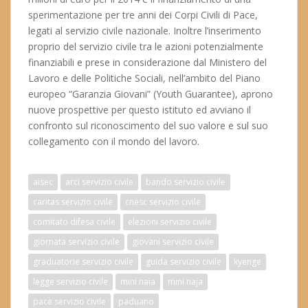
sperimentazione per tre anni dei Corpi Civili di Pace,
legati al servizio civile nazionale. Inoltre l’inserimento
proprio del servizio civile tra le azioni potenzialmente
finanziabili e prese in considerazione dal Ministero del
Lavoro e delle Politiche Sociali, nell’ambito del Piano
europeo “Garanzia Giovani” (Youth Guarantee), aprono
nuove prospettive per questo istituto ed avviano il
confronto sul riconoscimento del suo valore e sul suo
collegamento con il mondo del lavoro.
aisec
arci servizio civile
bando servizio civile
caritas servizio civile
cnesc servizio civile
comitato difesa civile
elezioni servizio civile
giornata servizio civile
giovani servizio civile
graduatorie servizio civile
guida servizio civile
kyenge
legge servizio civile
mini naia
mini naja
pace servizio civile
paduano