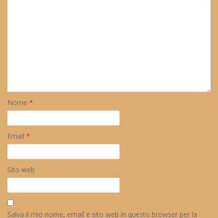
Nome
*
Email
*
Sito web
Salva il mio nome, email e sito web in questo browser per la