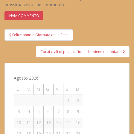
prossima volta che commento.
Navigazione
Felice anno e Giornata della Pace
articoli
Corpi civili di pace, un’idea che viene da lontano
Agosto 2026
L
M
M
G
V
S
D
1
2
3
4
5
6
7
8
9
10
11
12
13
14
15
16
17
18
19
20
21
22
23