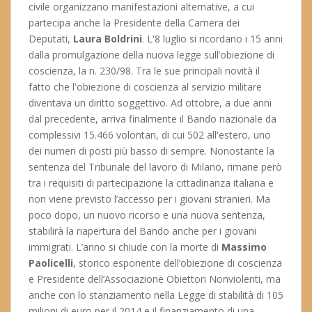
civile organizzano manifestazioni alternative, a cui
partecipa anche la Presidente della Camera dei
Deputati,
Laura Boldrini
. L'8 luglio si ricordano i 15 anni
dalla promulgazione della nuova legge sull’obiezione di
coscienza, la n. 230/98. Tra le sue principali novità il
fatto che l'obiezione di coscienza al servizio militare
diventava un diritto soggettivo. Ad ottobre, a due anni
dal precedente, arriva finalmente il Bando nazionale da
complessivi 15.466 volontari, di cui 502 all'estero, uno
dei numeri di posti più basso di sempre. Nonostante la
sentenza del Tribunale del lavoro di Milano, rimane però
tra i requisiti di partecipazione la cittadinanza italiana e
non viene previsto l’accesso per i giovani stranieri. Ma
poco dopo, un nuovo ricorso e una nuova sentenza,
stabilirà la riapertura del Bando anche per i giovani
immigrati. L’anno si chiude con la morte di
Massimo
Paolicelli
, storico esponente dell’obiezione di coscienza
e Presidente dell’Associazione Obiettori Nonviolenti, ma
anche con lo stanziamento nella Legge di stabilità di 105
milioni di euro per il 2014 e il finanziamento di una