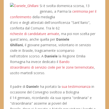
Si è svolta domenica scorsa, 13
gennaio, a Parma la
cerimonia per il
conferimento
della medaglia
d'oro e degli attestati dell'onorificenza "Sant'Ilario",
conferita dal Comune. Tra le 62
richieste di candidature arrivate
, ma poi non scelta per
quest'anno, anche quella per
Daniele
Ghillani
, il giovane parmense, volontario in servizio
civile in Brasile, tragicamente scomparso
nell'ottobre scorso. A
Daniele
la Regione Emilia
Romagna ha invece dedicato il
Bando
straordinario di servizio civile per le zone terremotate
,
uscito martedì scorso.
Il padre di
Daniel
e ha portato la
sua testimonianza
in
occasione del Convegno svoltosi a Bologna
il 14 gennaio, ricordando «la sua opera "ordinaria" e
"straordinaria" assieme ai poveri del
Brasile, dove si è recato a Natale per visitare i luoghi e