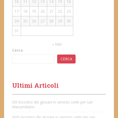
10
11
12
13
14
15
16
17
18
19
20
21
22
23
24
25
26
27
28
29
30
31
« Mar
Cerca
CERCA
Ultimi Articoli
XIX Incontro dei giovani in servizio civile per san
Massimiliano
XVIII Incontro dei giovani in servizio civile per san