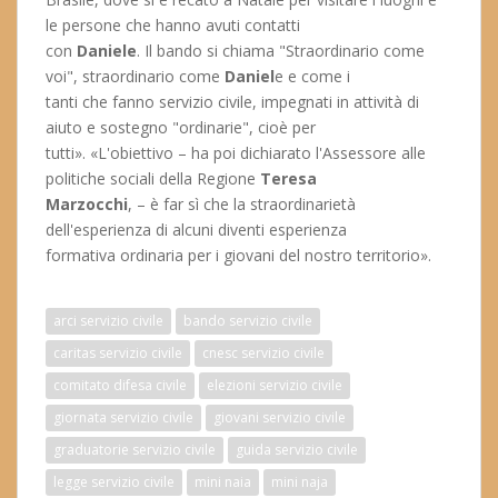
le persone che hanno avuti contatti
con
Daniele
. Il bando si chiama "Straordinario come
voi", straordinario come
Daniel
e e come i
tanti che fanno servizio civile, impegnati in attività di
aiuto e sostegno "ordinarie", cioè per
tutti». «L'obiettivo – ha poi dichiarato l'Assessore alle
politiche sociali della Regione
Teresa
Marzocchi
, – è far sì che la straordinarietà
dell'esperienza di alcuni diventi esperienza
formativa ordinaria per i giovani del nostro territorio».
arci servizio civile
bando servizio civile
caritas servizio civile
cnesc servizio civile
comitato difesa civile
elezioni servizio civile
giornata servizio civile
giovani servizio civile
graduatorie servizio civile
guida servizio civile
legge servizio civile
mini naia
mini naja