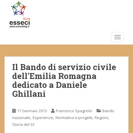
S
k
i
p
t
o
TOGGLE
m
a
i
Il Bando di servizio civile
n
c
dell’Emilia Romagna
o
dedicato a Daniele
n
Ghillani
t
e
n
17 Gennaio 2013
Francesco Spagnolo
Bando
t
,
,
,
,
nazionale
Esperienze
Normativa e progetti
Regioni
Storia del SC