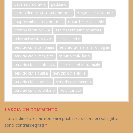
pace servizio civile
paduano
partito democratico servizio civile
progetti servizio civile
rappresentanti servizio civile
riccardi servizio civile
riforma servizio civile
san massimiliano obiettore
selezioni servizio civile
servizio civile
servizio civile campania
servizio civile emilia romagna
servizio civile immigrati
servizio civile lazio
servizio civile lombardia
servizio civile nazionale
servizio civile puglia
servizio civile sicilia
servizio civile toscana
servizio civile veneto
servizio civile volontario
volontariato
LASCIA UN COMMENTO
Il tuo indirizzo email non sarà pubblicato.
I campi obbligatori
sono contrassegnati
*