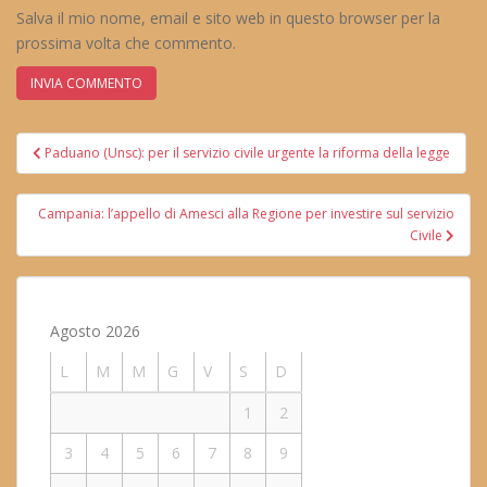
Salva il mio nome, email e sito web in questo browser per la
prossima volta che commento.
Navigazione
Paduano (Unsc): per il servizio civile urgente la riforma della legge
articoli
Campania: l’appello di Amesci alla Regione per investire sul servizio
Civile
Agosto 2026
L
M
M
G
V
S
D
1
2
3
4
5
6
7
8
9