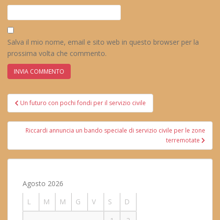
Salva il mio nome, email e sito web in questo browser per la
prossima volta che commento.
Navigazione
Un futuro con pochi fondi per il servizio civile
articoli
Riccardi annuncia un bando speciale di servizio civile per le zone
terremotate
Agosto 2026
L
M
M
G
V
S
D