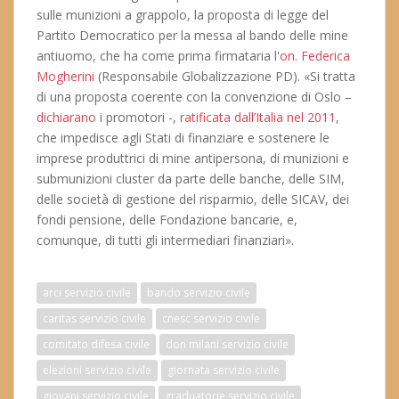
sulle munizioni a grappolo, la proposta di legge del
Partito Democratico per la messa al bando delle mine
antiuomo, che ha come prima firmataria l'
on. Federica
Mogherini
(Responsabile Globalizzazione PD). «Si tratta
di una proposta coerente con la convenzione di Oslo –
dichiarano
i promotori -,
ratificata dall’Italia nel 2011
,
che impedisce agli Stati di finanziare e sostenere le
imprese produttrici di mine antipersona, di munizioni e
submunizioni cluster da parte delle banche, delle SIM,
delle società di gestione del risparmio, delle SICAV, dei
fondi pensione, delle Fondazione bancarie, e,
comunque, di tutti gli intermediari finanziari».
arci servizio civile
bando servizio civile
caritas servizio civile
cnesc servizio civile
comitato difesa civile
don milani servizio civile
elezioni servizio civile
giornata servizio civile
giovani servizio civile
graduatorie servizio civile