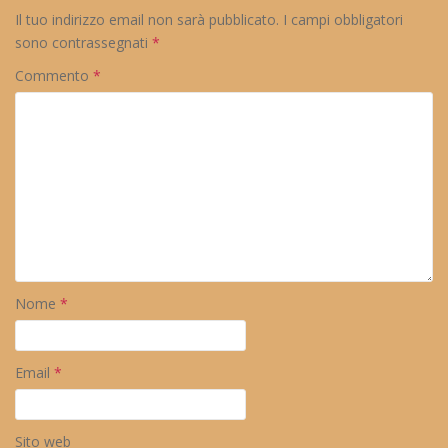
Il tuo indirizzo email non sarà pubblicato.
I campi obbligatori
sono contrassegnati
*
Commento
*
Nome
*
Email
*
Sito web