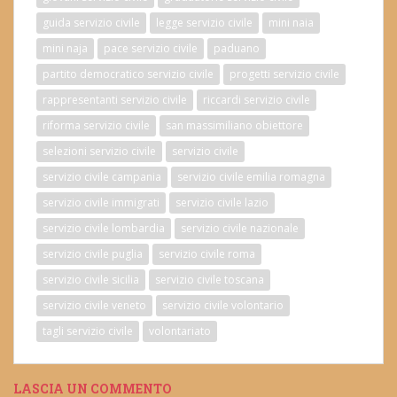
guida servizio civile
legge servizio civile
mini naia
mini naja
pace servizio civile
paduano
partito democratico servizio civile
progetti servizio civile
rappresentanti servizio civile
riccardi servizio civile
riforma servizio civile
san massimiliano obiettore
selezioni servizio civile
servizio civile
servizio civile campania
servizio civile emilia romagna
servizio civile immigrati
servizio civile lazio
servizio civile lombardia
servizio civile nazionale
servizio civile puglia
servizio civile roma
servizio civile sicilia
servizio civile toscana
servizio civile veneto
servizio civile volontario
tagli servizio civile
volontariato
LASCIA UN COMMENTO