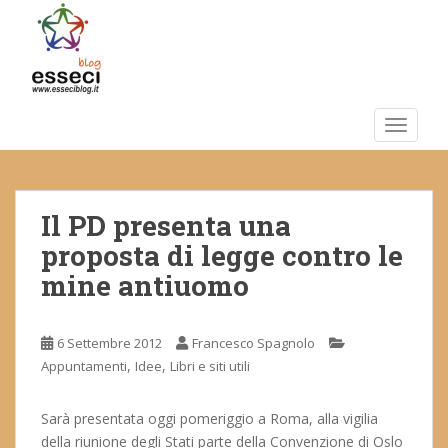
S
k
i
p
t
o
TOGGLE
m
a
i
Il PD presenta una
n
c
proposta di legge contro le
o
mine antiuomo
n
t
e
6 Settembre 2012
Francesco Spagnolo
n
,
,
Appuntamenti
Idee
Libri e siti utili
t
Sarà presentata oggi pomeriggio a Roma, alla vigilia
della riunione degli Stati parte della Convenzione di Oslo