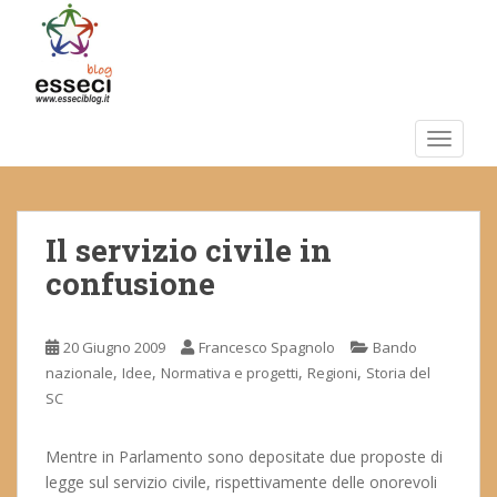
S
k
i
p
t
o
TOGGLE
m
a
i
Il servizio civile in
n
c
confusione
o
n
t
20 Giugno 2009
Francesco Spagnolo
Bando
e
,
,
,
,
nazionale
Idee
Normativa e progetti
Regioni
Storia del
n
SC
t
Mentre in Parlamento sono depositate due proposte di
legge sul servizio civile, rispettivamente delle onorevoli