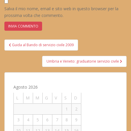
Salva il mio nome, email e sito web in questo browser per la
prossima volta che commento.
Navigazione
Guida al Bando di servizio civile 2009
articoli
Umbria e Veneto: graduatorie servizio civile
Agosto 2026
L
M
M
G
V
S
D
1
2
3
4
5
6
7
8
9
10
11
12
13
14
15
16