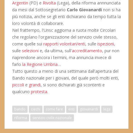
Argentin
(PD) e
Rivolta
(Lega), della riforma annnunciata
da mesi dal Sottosegretario
Carlo Giovanardi
non si ha
più notizia, anche se gli enti dichiarano da tempo tutta la
loro volontà di collaborare.
Nel frattempo, l'Unsc aggiorna a ruota molte Circolari
che regolano l'organizzazione del servizio civile stesso,
come quelle sui
rapporti volontari/enti
, sulle
ispezioni
,
sulle
selezioni
e, da ultima, sull'
accreditamento
, pur non
riaprendone ancora i termini, ma annuncia invece di
farlo
la Regione Umbria
…
Tutto questo a meno di una settimana dall'apertura del
Bando nazionale per i giovani, del quale però molti enti,
piccoli
e
grandi
, si sono dichiarati già scontenti e
qualcuno
protesta
.
bando
ciechi
come fare
enti
giovanardi
lega
riforma
servizio civile nazionale