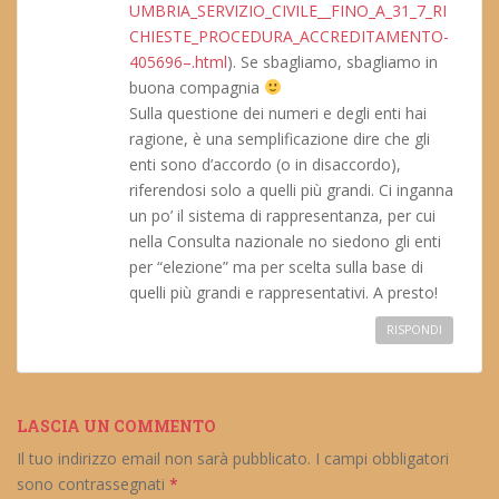
UMBRIA_SERVIZIO_CIVILE__FINO_A_31_7_RI
CHIESTE_PROCEDURA_ACCREDITAMENTO-
405696–.html
). Se sbagliamo, sbagliamo in
buona compagnia
Sulla questione dei numeri e degli enti hai
ragione, è una semplificazione dire che gli
enti sono d’accordo (o in disaccordo),
riferendosi solo a quelli più grandi. Ci inganna
un po’ il sistema di rappresentanza, per cui
nella Consulta nazionale no siedono gli enti
per “elezione” ma per scelta sulla base di
quelli più grandi e rappresentativi. A presto!
RISPONDI
LASCIA UN COMMENTO
Il tuo indirizzo email non sarà pubblicato.
I campi obbligatori
sono contrassegnati
*