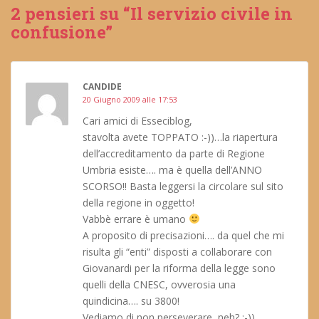
2 pensieri su “Il servizio civile in
confusione”
CANDIDE
20 Giugno 2009 alle 17:53
Cari amici di Esseciblog,
stavolta avete TOPPATO :-))…la riapertura
dell’accreditamento da parte di Regione
Umbria esiste…. ma è quella dell’ANNO
SCORSO!! Basta leggersi la circolare sul sito
della regione in oggetto!
Vabbè errare è umano
A proposito di precisazioni…. da quel che mi
risulta gli “enti” disposti a collaborare con
Giovanardi per la riforma della legge sono
quelli della CNESC, ovverosia una
quindicina…. su 3800!
Vediamo di non perseverare, neh? :-))