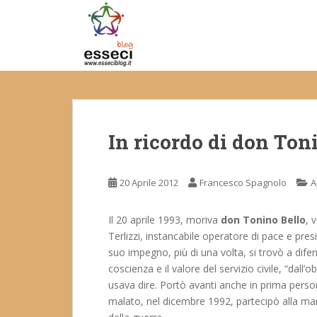
S
k
i
p
t
o
m
a
In ricordo di don Ton
i
n
c
20 Aprile 2012
Francesco Spagnolo
A
o
n
t
Il 20 aprile 1993, moriva
don Tonino Bello
, 
e
Terlizzi, instancabile operatore di pace e pres
n
suo impegno, più di una volta, si trovò a dife
t
coscienza e il valore del servizio civile, “dall
usava dire. Portò avanti anche in prima per
malato, nel dicembre 1992, partecipò alla ma