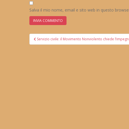
Salva il mio nome, email e sito web in questo brows
Navigazione
Servizio civile: il Movimento Nonviolento chiede l’impegno
articoli