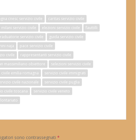
na cnesc servizio civile
caritas servizio civile
milani servizio civile
elezioni servizio civile
fauttilli
raduatorie servizio civile
guida servizio civile
ini naja
pace servizio civile
zio civile
rappresentanti servizio civile
an massimiliano obiettore
selezioni servizio civile
o civile emilia romagna
servizio civile immigrati
ervizio civile nazionale
servizio civile puglia
io civile toscana
servizio civile veneto
lontariato
ligatori sono contrassegnati
*