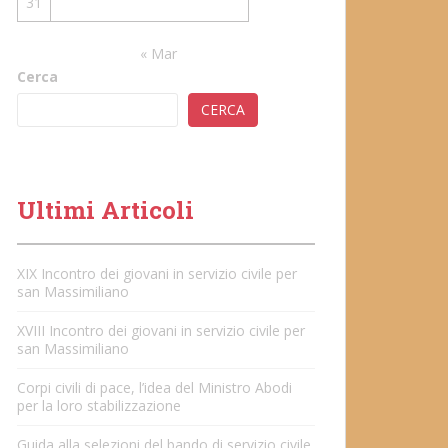
31
« Mar
Cerca
CERCA
Ultimi Articoli
XIX Incontro dei giovani in servizio civile per
san Massimiliano
XVIII Incontro dei giovani in servizio civile per
san Massimiliano
Corpi civili di pace, l’idea del Ministro Abodi
per la loro stabilizzazione
Guida alla selezioni del bando di servizio civile