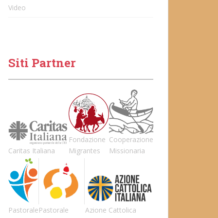
Video
Siti Partner
Fondazione
Cooperazione
Caritas Italiana
Migrantes
Missionaria
Pastorale
Pastorale
Azione Cattolica