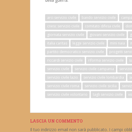
della guerra.
arci servizio civile
bando servizio civile
campag
cnesc servizio civile
comitato difesa civile
don 
giornata servizio civile
giovani servizio civile
g
italia caritas
legge servizio civile
mini naia
m
partito democratico servizio civile
progetti servi
riccardi servizio civile
riforma servizio civile
s
servizio civile
servizio civile campania
servizi
servizio civile lazio
servizio civile lombardia
s
servizio civile roma
servizio civile sicilia
serviz
servizio civile volontario
tagli servizio civile
vo
LASCIA UN COMMENTO
Il tuo indirizzo email non sarà pubblicato.
I campi obb