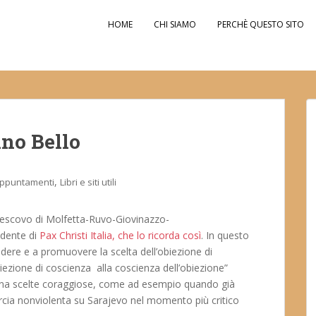
HOME
CHI SIAMO
PERCHÈ QUESTO SITO
ino Bello
,
ppuntamenti
Libri e siti utili
vescovo di Molfetta-Ruvo-Giovinazzo-
idente di
Pax Christi Italia, che lo ricorda così
. In questo
ndere e a promuovere la scelta dell’obiezione di
’obiezione di coscienza alla coscienza dell’obiezione”
sona scelte coraggiose, come ad esempio quando già
rcia nonviolenta su Sarajevo nel momento più critico