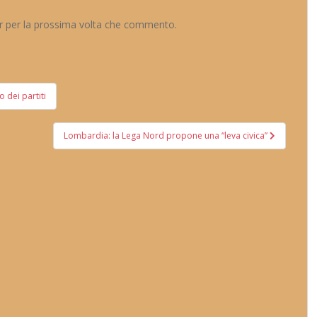
er per la prossima volta che commento.
 dei partiti
Lombardia: la Lega Nord propone una “leva civica”