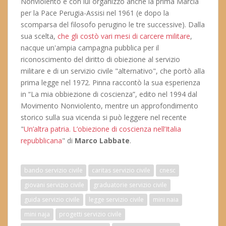
Nonviolento e con lui organizzò anche la prima Marcia
per la Pace Perugia-Assisi nel 1961 (e dopo la
scomparsa del filosofo perugino le tre successive). Dalla
sua scelta,
che gli costò vari mesi di carcere militare
,
nacque un'ampia campagna pubblica per il
riconoscimento del diritto di obiezione al servizio
militare e di un servizio civile "alternativo", che portò alla
prima legge nel 1972. Pinna raccontò la sua esperienza
in “La mia obbiezione di coscienza”, edito nel 1994 dal
Movimento Nonviolento, mentre un approfondimento
storico sulla sua vicenda si può leggere nel recente
"
Un’altra patria. L’obiezione di coscienza nell’Italia
repubblicana
" di
Marco Labbate
.
bando servizio civile
caritas servizio civile
cnesc
giovani servizio civile
graduatorie servizio civile
guida servizio civile
legge servizio civile
mini naia
mini naja
progetti servizio civile