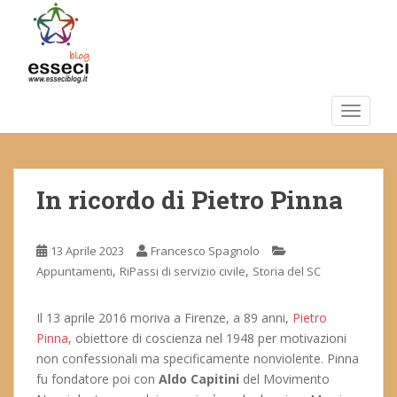
S
k
i
p
t
o
TOGGLE
m
a
i
In ricordo di Pietro Pinna
n
c
o
13 Aprile 2023
Francesco Spagnolo
n
,
,
Appuntamenti
RiPassi di servizio civile
Storia del SC
t
e
n
Il 13 aprile 2016 moriva a Firenze, a 89 anni,
Pietro
t
Pinna
, obiettore di coscienza nel 1948 per motivazioni
non confessionali ma specificamente nonviolente. Pinna
fu fondatore poi con
Aldo Capitini
del Movimento