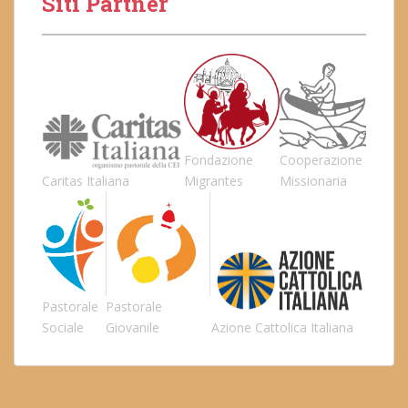
Siti Partner
Fondazione
Cooperazione
Caritas Italiana
Migrantes
Missionaria
Pastorale
Pastorale
Sociale
Giovanile
Azione Cattolica Italiana