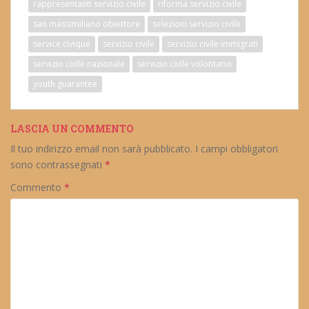
rappresentanti servizio civile
riforma servizio civile
san massimiliano obiettore
selezioni servizio civile
service civique
servizio civile
servizio civile immigrati
servizio civile nazionale
servizio civile volontario
youth guarantee
LASCIA UN COMMENTO
Il tuo indirizzo email non sarà pubblicato.
I campi obbligatori
sono contrassegnati
*
Commento
*