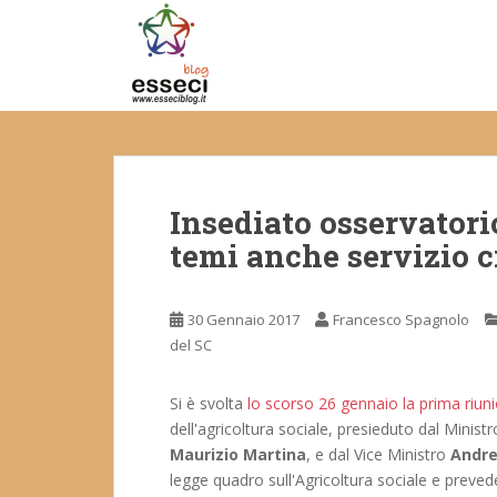
S
k
i
p
t
o
m
a
Insediato osservatorio
i
n
temi anche servizio c
c
o
n
30 Gennaio 2017
Francesco Spagnolo
t
del SC
e
n
Si è svolta
lo scorso 26 gennaio la prima riun
t
dell'agricoltura sociale, presieduto dal Ministro
Maurizio Martina
, e dal Vice Ministro
Andre
legge quadro sull'Agricoltura sociale e preved