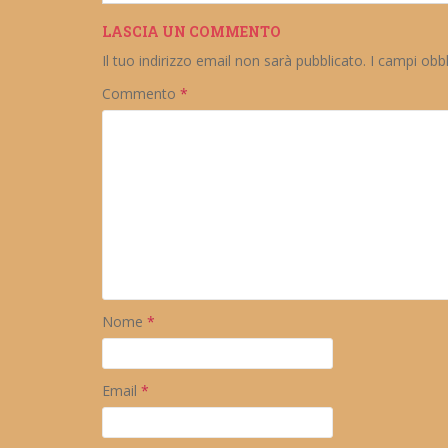
LASCIA UN COMMENTO
Il tuo indirizzo email non sarà pubblicato.
I campi obb
Commento
*
Nome
*
Email
*