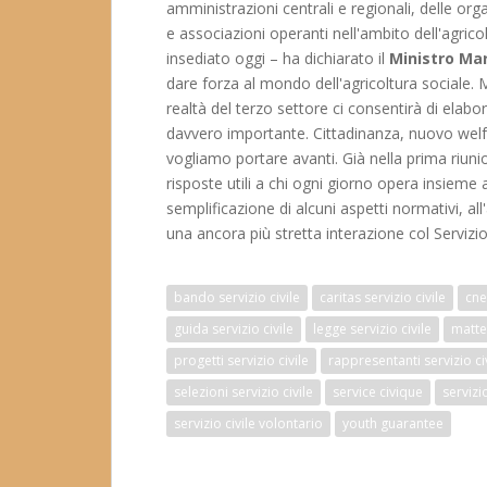
amministrazioni centrali e regionali, delle org
e associazioni operanti nell'ambito dell'agric
insediato oggi – ha dichiarato il
Ministro Ma
dare forza al mondo dell'agricoltura sociale. M
realtà del terzo settore ci consentirà di elabo
davvero importante. Cittadinanza, nuovo welfar
vogliamo portare avanti. Già nella prima riunio
risposte utili a chi ogni giorno opera insieme 
semplificazione di alcuni aspetti normativi, all
una ancora più stretta interazione col Servizio
bando servizio civile
caritas servizio civile
cne
guida servizio civile
legge servizio civile
matteo
progetti servizio civile
rappresentanti servizio ci
selezioni servizio civile
service civique
servizio
servizio civile volontario
youth guarantee