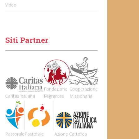
Video
Siti Partner
Fondazione
Cooperazione
Caritas Italiana
Migrantes
Missionaria
Pastorale
Pastorale
Azione Cattolica