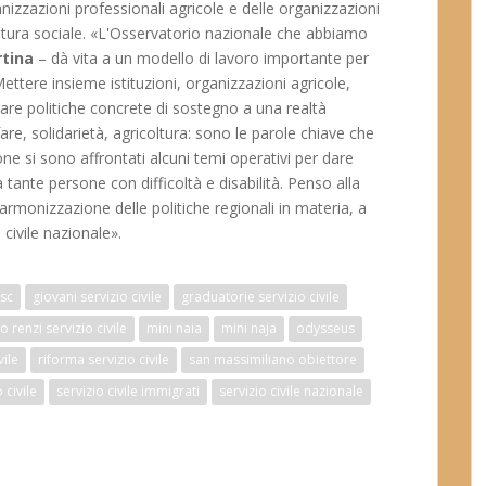
anizzazioni professionali agricole e delle organizzazioni
oltura sociale. «L'Osservatorio nazionale che abbiamo
rtina
– dà vita a un modello di lavoro importante per
ettere insieme istituzioni, organizzazioni agricole,
rare politiche concrete di sostegno a una realtà
e, solidarietà, agricoltura: sono le parole chiave che
ne si sono affrontati alcuni temi operativi per dare
a tante persone con difficoltà e disabilità. Penso alla
'armonizzazione delle politiche regionali in materia, a
 civile nazionale».
sc
giovani servizio civile
graduatorie servizio civile
 renzi servizio civile
mini naia
mini naja
odysseus
vile
riforma servizio civile
san massimiliano obiettore
 civile
servizio civile immigrati
servizio civile nazionale