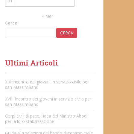
31
« Mar
Cerca
CERCA
Ultimi Articoli
XIX Incontro dei giovani in servizio civile per
san Massimiliano
XVIII Incontro dei giovani in servizio civile per
san Massimiliano
Corpi civili di pace, l’idea del Ministro Abodi
per la loro stabilizzazione
Guida alla selezioni del bando di servizio civile