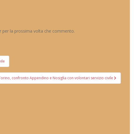
er per la prossima volta che commento.
ile
Torino, confronto Appendino e Nosiglia con volontari servizio civile