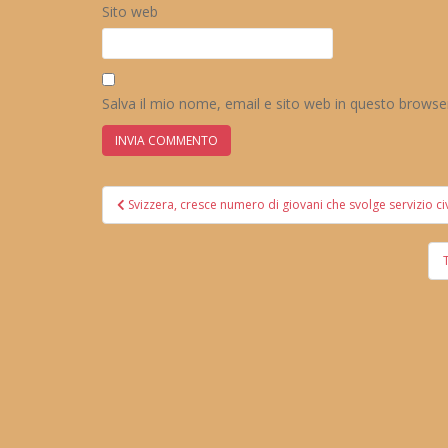
Sito web
Salva il mio nome, email e sito web in questo brows
Navigazione
Svizzera, cresce numero di giovani che svolge servizio civ
articoli