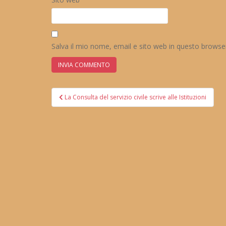
Salva il mio nome, email e sito web in questo brows
Navigazione
La Consulta del servizio civile scrive alle Istituzioni
articoli