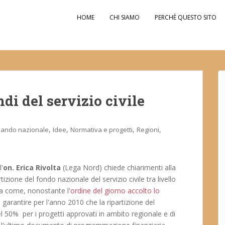
HOME
CHI SIAMO
PERCHÈ QUESTO SITO
di del servizio civile
,
,
,
,
ando nazionale
Idee
Normativa e progetti
Regioni
'
on. Erica Rivolta
(Lega Nord) chiede chiarimenti alla
tizione del fondo nazionale del servizio civile tra livello
da come, nonostante l'
ordine del giorno accolto lo
garantire per l'anno 2010 che la ripartizione del
el 50% per i progetti approvati in ambito regionale e di