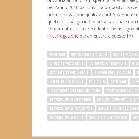
provincia autonoma (rispetto al 46% attuale)
per l'anno 2010 dell'Unsc ha proposto invece 
nell'interrogazione quali azioni il Governo in
quel che si sa, già in Consulta nazionale non
confermata quella precedente che assegna alle 
l'interrogazione parlamentare a questo link.
alternaja
amicus servizio civile
arci servizio ci
cnesc servizio civile
comitato difesa civile
elez
giornata servizio civile
giovani servizio civile
g
legge servizio civile
mini naia
mini naja
oliv
rappresentanti servizio civile
riforma servizio civ
servizio civile campania
servizio civile emilia r
servizio civile lombardia
servizio civile nazional
servizio civile sicilia
servizio civile toscana
ser