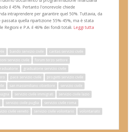
, l'ultimo documento di programmazione finanziaria
solo il 45%. Pertanto l'onorevole chiede
tenda intraprendere per garantire quel 50%. Tuttavia, da
 è passata quella ripartizione 55%-45%, ma è stata
Regioni e P.A. il 46% dei fondi totali.
Leggi tutta
vile
bando servizio civile
caritas servizio civile
ioni servizio civile
forum terzo settore
raduatorie
graduatorie servizio civile
ero
pace servizio civile
progetti servizio civile
ile
san massimiliano obiettore
servizio civile
omagna
servizio civile immigrati
servizio civile lazio
e
servizio civile puglia
servizio civile roma
vizio civile veneto
servizio civile volontario
volontariato