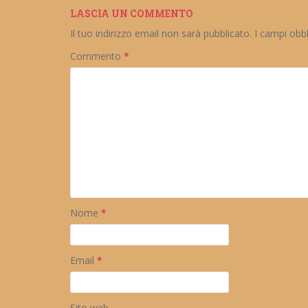
LASCIA UN COMMENTO
Il tuo indirizzo email non sarà pubblicato.
I campi obb
Commento
*
Nome
*
Email
*
Sito web