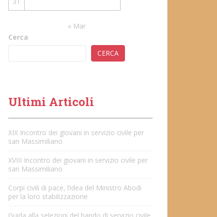
31
« Mar
Cerca
CERCA
Ultimi Articoli
XIX Incontro dei giovani in servizio civile per
san Massimiliano
XVIII Incontro dei giovani in servizio civile per
san Massimiliano
Corpi civili di pace, l’idea del Ministro Abodi
per la loro stabilizzazione
Guida alla selezioni del bando di servizio civile