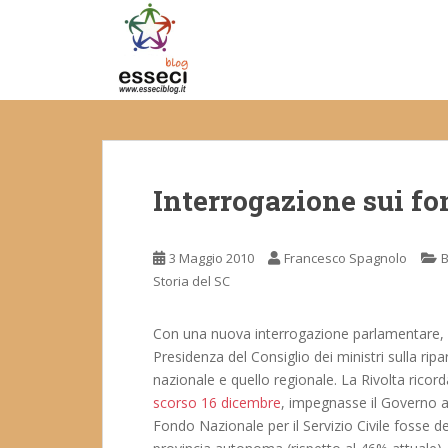
S
k
i
p
t
o
m
a
Interrogazione sui fon
i
n
c
3 Maggio 2010
Francesco Spagnolo
B
o
Storia del SC
n
t
e
Con una nuova interrogazione parlamentare, l
n
Presidenza del Consiglio dei ministri sulla ripar
t
nazionale e quello regionale. La Rivolta ricor
scorso 16 dicembre
, impegnasse il Governo a 
Fondo Nazionale per il Servizio Civile fosse d