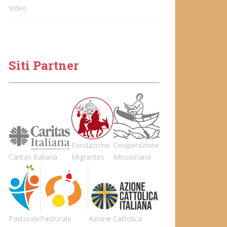
Video
Siti Partner
Fondazione
Cooperazione
Caritas Italiana
Migrantes
Missionaria
Pastorale
Pastorale
Azione Cattolica