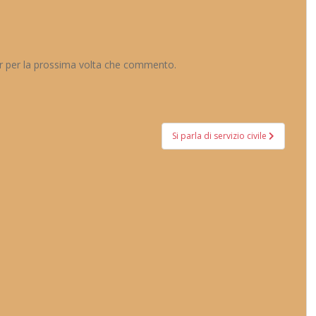
er per la prossima volta che commento.
Si parla di servizio civile