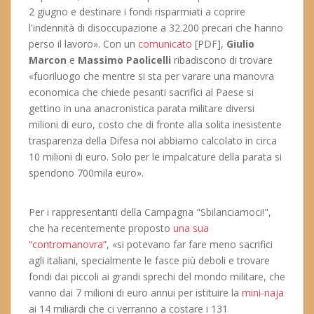
2 giugno e destinare i fondi risparmiati a coprire
l'indennità di disoccupazione a 32.200 precari che hanno
perso il lavoro». Con un
comunicato
[PDF],
Giulio
Marcon
e
Massimo Paolicelli
ribadiscono di trovare
«fuoriluogo che mentre si sta per varare una manovra
economica che chiede pesanti sacrifici al Paese si
gettino in una anacronistica parata militare diversi
milioni di euro, costo che di fronte alla solita inesistente
trasparenza della Difesa noi abbiamo calcolato in circa
10 milioni di euro. Solo per le impalcature della parata si
spendono 700mila euro».
Per i rappresentanti della Campagna "Sbilanciamoci!",
che ha recentemente proposto
una sua
“contromanovra”
, «si potevano far fare meno sacrifici
agli italiani, specialmente le fasce più deboli e trovare
fondi dai piccoli ai grandi sprechi del mondo militare, che
vanno dai 7 milioni di euro annui per istituire la
mini-naja
ai 14 miliardi che ci verranno a costare i 131