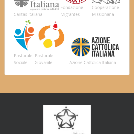
Fondazione
Cooperazione
Caritas Italiana
Migrantes
Missionaria
Pastorale
Pastorale
Sociale
Giovanile
Azione Cattolica Italiana