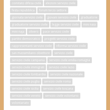
comitato difesa civile
elezioni servizio civile
festa repubblica
forum terzo settore
giornata servizio civile
giovani servizio civile
graduatorie
graduatorie servizio civile
legge servizio civile
mini naia
mini naja
olivero
pace servizio civile
partito democratico
progetti servizio civile
rappresentanti servizio civile
riforma servizio civile
san massimiliano obiettore
servizio civile
servizio civile campania
servizio civile emilia romagna
servizio civile immigrati
servizio civile lazio
servizio civile lombardia
servizio civile nazionale
servizio civile puglia
servizio civile roma
servizio civile sicilia
servizio civile toscana
servizio civile veneto
servizio civile volontario
volontariato