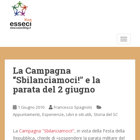
S
k
i
p
t
o
TOGGLE
m
a
i
La Campagna
n
c
“Sbilanciamoci!” e la
o
parata del 2 giugno
n
t
e
1 Giugno 2010
Francesco Spagnolo
n
,
,
,
Appuntamenti
Esperienze
Libri e siti utili
Storia del SC
t
La
Campagna "Sbilanciamoci!"
, in vista della Festa della
Repubblica, chiede di «sospendere la parata militare del