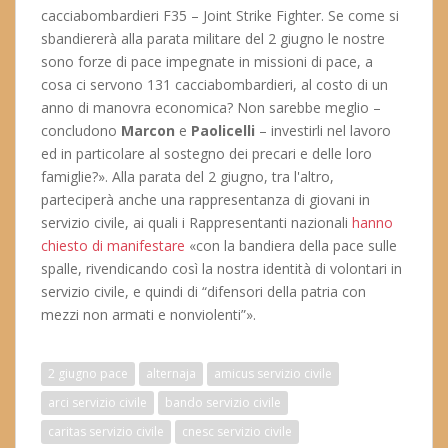
cacciabombardieri F35 – Joint Strike Fighter. Se come si
sbandiererà alla parata militare del 2 giugno le nostre
sono forze di pace impegnate in missioni di pace, a
cosa ci servono 131 cacciabombardieri, al costo di un
anno di manovra economica? Non sarebbe meglio –
concludono
Marcon
e
Paolicelli
– investirli nel lavoro
ed in particolare al sostegno dei precari e delle loro
famiglie?». Alla parata del 2 giugno, tra l'altro,
parteciperà anche una rappresentanza di giovani in
servizio civile, ai quali i Rappresentanti nazionali
hanno
chiesto di manifestare
«con la bandiera della pace sulle
spalle, rivendicando così la nostra identità di volontari in
servizio civile, e quindi di “difensori della patria con
mezzi non armati e nonviolenti”».
2 giugno pace
alternaja
amicus servizio civile
arci servizio civile
bando servizio civile
caritas servizio civile
cnesc servizio civile