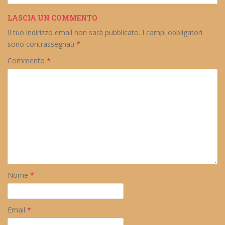
LASCIA UN COMMENTO
Il tuo indirizzo email non sarà pubblicato.
I campi obbligatori
sono contrassegnati
*
Commento
*
Nome
*
Email
*