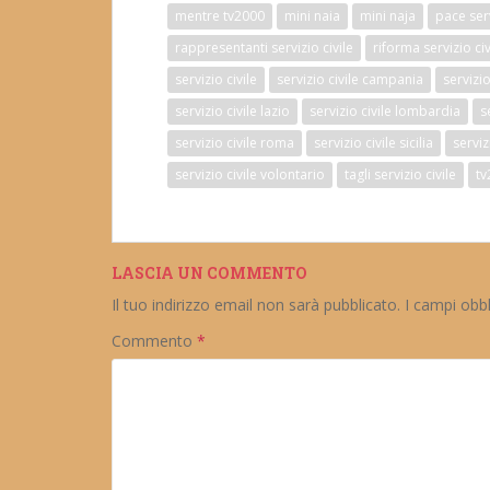
mentre tv2000
mini naia
mini naja
pace serv
rappresentanti servizio civile
riforma servizio civ
servizio civile
servizio civile campania
servizi
servizio civile lazio
servizio civile lombardia
s
servizio civile roma
servizio civile sicilia
serviz
servizio civile volontario
tagli servizio civile
tv
LASCIA UN COMMENTO
Il tuo indirizzo email non sarà pubblicato.
I campi obb
Commento
*