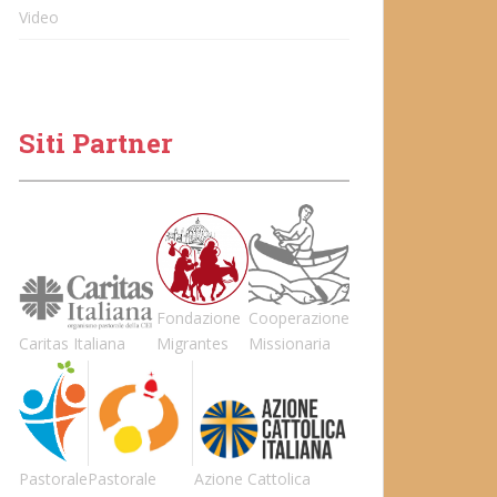
Video
Siti Partner
Fondazione
Cooperazione
Caritas Italiana
Migrantes
Missionaria
Pastorale
Pastorale
Azione Cattolica