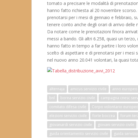
tornato a precisare le modalità di prenotazione
hanno fatto richiesta al 20 novembre scorso.
prenotarsi per i mesi di gennaio e febbraio, s
tenere conto anche degli orari di arrivo delle 
Da notare come le prenotazioni finora arrivat
messi a bando. Gli altri 6.258, quasi un terzo, 
hanno fatto in tempo a far partire i loro volo
scelto di aspettare e di prenotarsi per i mesi 
nel nuovo anno 20.041 volontari, la quasi tota
alternaja
amicus servizio civile
anno europeo 
bnl
borea servizio civile
campagna cnesc servi
comitato difesa civile
Corpo volontario europe
elezioni servizio civile
forte boccea
forum ter
giovanardi servizio civile
giovani servizio civile
guida orientamento servizio civile
guida servizio 