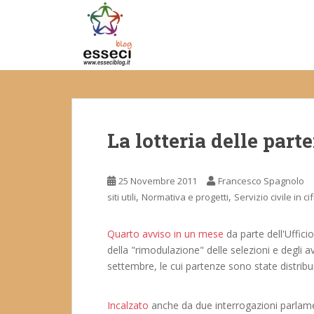
S
k
i
p
t
o
m
a
La lotteria delle part
i
n
c
25 Novembre 2011
Francesco Spagnolo
o
,
,
siti utili
Normativa e progetti
Servizio civile in ci
n
t
e
Quarto avviso in un mese
da parte dell'Uffici
n
della "rimodulazione" delle selezioni e degli a
t
settembre, le cui partenze sono state distribu
Incalzato
anche da due interrogazioni parlam