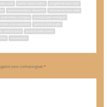
izio civile
partito democratico
progetti servizio civile
ile
san massimiliano obiettore
selezioni servizio civile
o civile emilia romagna
servizio civile immigrati
ervizio civile nazionale
servizio civile puglia
io civile toscana
servizio civile veneto
2000
volontariato
ligatori sono contrassegnati
*