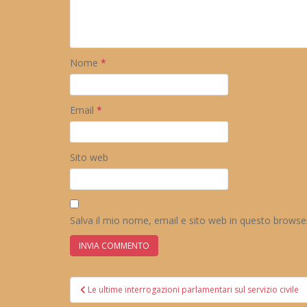
Nome
*
Email
*
Sito web
Salva il mio nome, email e sito web in questo brows
Navigazione
Le ultime interrogazioni parlamentari sul servizio civile
articoli