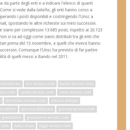
 da parte degli enti e a indicare l'elenco di quanti
 Come si vede dalla
tabella
, gli enti hanno corso a
uperando i posti disponibili e costringendo l'Unsc a
mail, spostando le altre richieste sui mesi successivi.
e siano per complessivi 13.685 posti, rispetto ai 20.123
non si sa ad oggi come siano distributi tra gli enti che
ntari prima del 15 novembre, e quelli che invece hanno
successivi. Comunque l'Unsc ha previsto di far partire
lità di quelli messi a Bando nel 2011.
volontariato
arci servizio civile
bando servizio civile
zio civile
caritas servizio civile
cnesc servizio civile
o
don milani servizio civile
elezioni delegati
zo settore
giornata della pace
giornata servizio civile
graduatorie
graduatorie servizio civile
civile
italia caritas
legge servizio civile