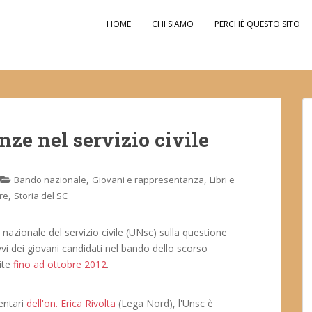
HOME
CHI SIAMO
PERCHÈ QUESTO SITO
enze nel servizio civile
,
,
Bando nazionale
Giovani e rappresentanza
Libri e
,
fre
Storia del SC
o nazionale del servizio civile (UNsc) sulla questione
vvi dei giovani candidati nel bando dello scorso
ite
fino ad ottobre 2012
.
entari
dell'on. Erica Rivolta
(Lega Nord), l'Unsc è