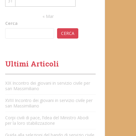
31
« Mar
Cerca
CERCA
Ultimi Articoli
XIX Incontro dei giovani in servizio civile per
san Massimiliano
XVIII Incontro dei giovani in servizio civile per
san Massimiliano
Corpi civili di pace, l’idea del Ministro Abodi
per la loro stabilizzazione
Guida alla selezioni del bando di servizio civile