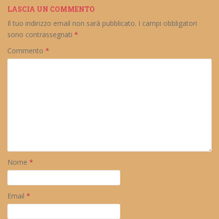
LASCIA UN COMMENTO
Il tuo indirizzo email non sarà pubblicato.
I campi obbligatori
sono contrassegnati
*
Commento
*
Nome
*
Email
*