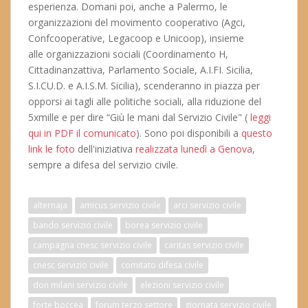
esperienza. Domani poi, anche a Palermo, le
organizzazioni del movimento cooperativo (Agci,
Confcooperative, Legacoop e Unicoop), insieme
alle organizzazioni sociali (Coordinamento H,
Cittadinanzattiva, Parlamento Sociale, A.I.FI. Sicilia,
S.I.CU.D. e A.I.S.M. Sicilia), scenderanno in piazza per
opporsi ai tagli alle politiche sociali, alla riduzione del
5xmille e per dire “Giù le mani dal Servizio Civile" (
leggi
qui in PDF il comunicato
). Sono poi disponibili a
questo
link le foto
dell'iniziativa
realizzata lunedì a Genova
,
sempre a difesa del servizio civile.
alternaja
amicus servizio civile
arci servizio civile
bando servizio civile
borea servizio civile
campagna cnesc servizio civile
caritas servizio civile
cnesc servizio civile
comitato difesa civile
don milani servizio civile
elezioni servizio civile
forte boccea
forum terzo settore
giornata servizio civile