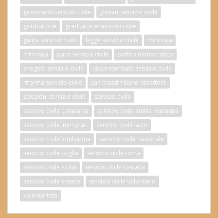
giovanardi servizio civile
giovani servizio civile
graduatorie
graduatorie servizio civile
guida servizio civile
legge servizio civile
mini naia
mini naja
pace servizio civile
partito democratico
progetti servizio civile
rappresentanti servizio civile
riforma servizio civile
san massimiliano obiettore
selezioni servizio civile
servizio civile
servizio civile campania
servizio civile emilia romagna
servizio civile immigrati
servizio civile lazio
servizio civile lombardia
servizio civile nazionale
servizio civile puglia
servizio civile roma
servizio civile sicilia
servizio civile toscana
servizio civile veneto
servizio civile volontario
volontariato