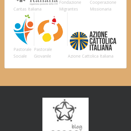
Fondazione
Cooperazione
Caritas Italiana
Migrantes
Missionaria
Pastorale
Pastorale
Sociale
Giovanile
Azione Cattolica Italiana