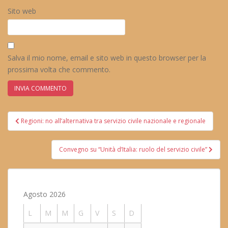
Sito web
Salva il mio nome, email e sito web in questo browser per la
prossima volta che commento.
Navigazione
Regioni: no all’alternativa tra servizio civile nazionale e regionale
articoli
Convegno su “Unità d’Italia: ruolo del servizio civile”
Agosto 2026
L
M
M
G
V
S
D