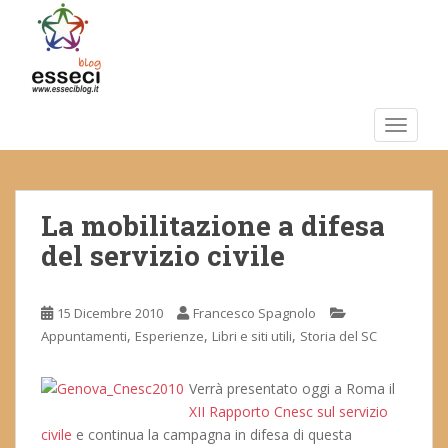
S
k
i
p
t
o
TOGGLE
m
a
i
La mobilitazione a difesa
n
c
del servizio civile
o
n
t
15 Dicembre 2010
Francesco Spagnolo
e
,
,
,
Appuntamenti
Esperienze
Libri e siti utili
Storia del SC
n
t
Verrà presentato oggi a Roma il
XII Rapporto Cnesc sul servizio
civile
e continua la campagna in difesa di questa