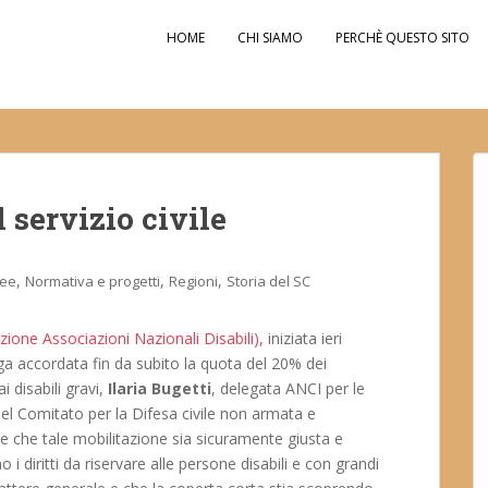
HOME
CHI SIAMO
PERCHÈ QUESTO SITO
l servizio civile
,
,
,
dee
Normativa e progetti
Regioni
Storia del SC
ione Associazioni Nazionali Disabili)
, iniziata ieri
ga accordata fin da subito la quota del 20% dei
ai disabili gravi,
Ilaria Bugetti
, delegata ANCI per le
del Comitato per la Difesa civile non armata e
ne che tale mobilitazione sia sicuramente giusta e
 i diritti da riservare alle persone disabili e con grandi