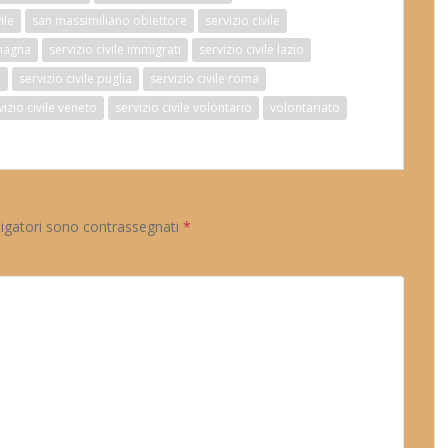
ile
san massimiliano obiettore
servizio civile
omagna
servizio civile immigrati
servizio civile lazio
e
servizio civile puglia
servizio civile roma
vizio civile veneto
servizio civile volontario
volontariato
ligatori sono contrassegnati
*