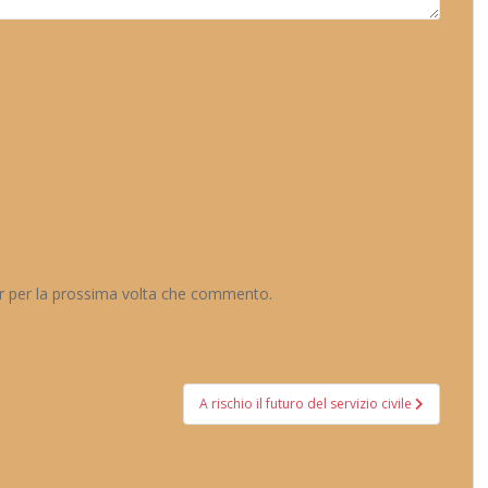
er per la prossima volta che commento.
A rischio il futuro del servizio civile