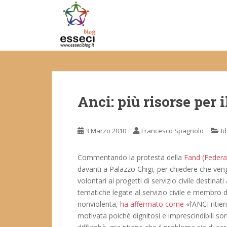
S
k
i
p
t
o
m
a
Anci: più risorse per i
i
n
c
3 Marzo 2010
Francesco Spagnolo
I
o
n
t
Commentando la protesta della
Fand (Federaz
e
davanti a Palazzo Chigi, per chiedere che ven
n
volontari ai progetti di servizio civile destinati 
t
tematiche legate al servizio civile e membro 
nonviolenta,
ha affermato come
«l’ANCI ritie
motivata poichè dignitosi e imprescindibili sono