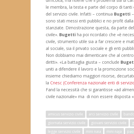
difficoltà, ma ritiene che il problema sia di c
le membra, la testa e parte del corpo di tanti
del servizio civile. Infatti – continua
Bugetti
–
sono stati messi enti pubblici e no profit dall
stanziate. Dimostrazione questa, da parte del
civile».
Bugetti
ha poi ricordato che «è neces
civile, strumento utile sia a far crescere e mat
al sociale, sia il privato sociale e gli enti pu
Non dobbiamo mai dimenticare che al centro va
diritti». «La battaglia giusta – conclude
Buget
uniti a difendere il lavoro e la promozione soci
insieme chiediamo maggiori risorse, decurtate 
la
Cnesc (Conferenza nazionale enti di servizio
Fand la necessità che si garantisse «ad almeno
civile nazionale» ma di non essere disposta «
amicus servizio civile
arci servizio civile
bando 
giornata servizio civile
giovani servizio civile
g
legge servizio civile
mini naia
mini naja
pace