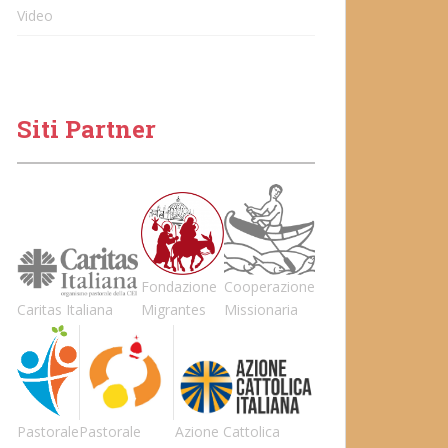
Video
Siti Partner
Fondazione
Cooperazione
Caritas Italiana
Migrantes
Missionaria
Pastorale
Pastorale
Azione Cattolica