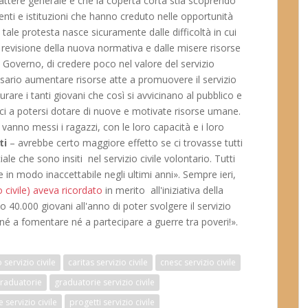
arattere generale e che la coperta corta stia scoprendo
 enti e istituzioni che hanno creduto nelle opportunità
 tale protesta nasce sicuramente dalle difficoltà in cui
a revisione della nuova normativa e dalle misere risorse
 Governo, di credere poco nel valore del servizio
sario aumentare risorse atte a promuovere il servizio
urare i tanti giovani che così si avvicinano al pubblico e
bblici a potersi dotare di nuove e motivate risorse umane.
nno messi i ragazzi, con le loro capacità e i loro
ti
– avrebbe certo maggiore effetto se ci trovasse tutti
ale che sono insiti nel servizio civile volontario. Tutti
in modo inaccettabile negli ultimi anni». Sempre ieri,
 civile) aveva ricordato
in merito all'iniziativa della
 40.000 giovani all'anno di poter svolgere il servizio
né a fomentare né a partecipare a guerre tra poveri!».
servizio civile
caritas servizio civile
cnesc servizio civile
raduatorie
graduatorie servizio civile
 servizio civile
progetti servizio civile