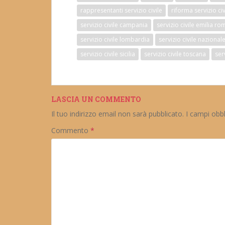
rappresentanti servizio civile
riforma servizio civ
servizio civile campania
servizio civile emilia r
servizio civile lombardia
servizio civile nazional
servizio civile sicilia
servizio civile toscana
ser
LASCIA UN COMMENTO
Il tuo indirizzo email non sarà pubblicato.
I campi obb
Commento
*