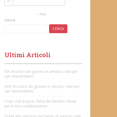
31
« Mar
Cerca
CERCA
Ultimi Articoli
XIX Incontro dei giovani in servizio civile per
san Massimiliano
XVIII Incontro dei giovani in servizio civile per
san Massimiliano
Corpi civili di pace, l’idea del Ministro Abodi
per la loro stabilizzazione
Guida alla selezioni del bando di servizio civile