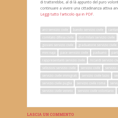
di tratterebbe, al di là appunto del puro volont
continuare a vivere una cittadinanza attiva a
Leggi tutto l'articolo qui in PDF
.
arci servizio civile
bando servizio civile
caritas
comitato difesa civile
don milani servizio civile
giovani servizio civile
graduatorie servizio civile
mini naja
pace servizio civile
paduano
part
rappresentanti servizio civile
riccardi servizio civ
selezioni servizio civile
servizio civile
servizio
servizio civile immigrati
servizio civile lazio
se
servizio civile puglia
servizio civile roma
serviz
servizio civile veneto
servizio civile volontario
LASCIA UN COMMENTO