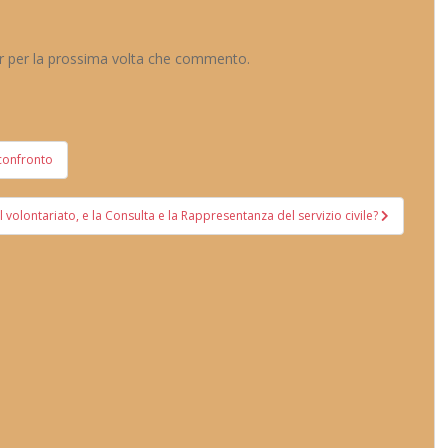
er per la prossima volta che commento.
 confronto
l volontariato, e la Consulta e la Rappresentanza del servizio civile?