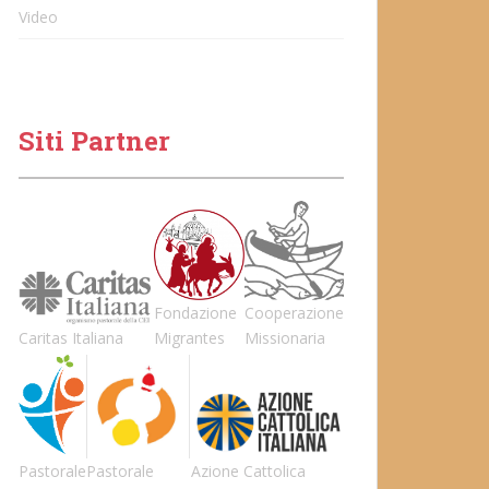
Video
Siti Partner
Fondazione
Cooperazione
Caritas Italiana
Migrantes
Missionaria
Pastorale
Pastorale
Azione Cattolica