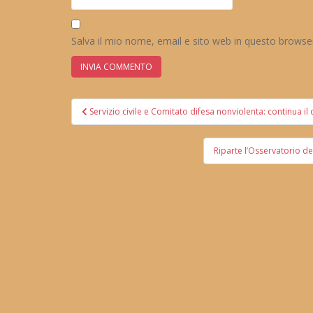
Salva il mio nome, email e sito web in questo brows
Navigazione
Servizio civile e Comitato difesa nonviolenta: continua il
articoli
Riparte l’Osservatorio de