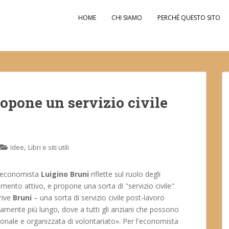
HOME
CHI SIAMO
PERCHÈ QUESTO SITO
opone un servizio civile
,
Idee
Libri e siti utili
l'economista
Luigino Bruni
riflette sul ruolo degli
iamento attivo, e propone una sorta di "servizio civile"
rive
Bruni
– una sorta di servizio civile post-lavoro
iamente più lungo, dove a tutti gli anziani che possono
zionale e organizzata di volontariato». Per l'economista