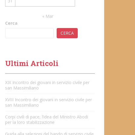
31
« Mar
Cerca
CERCA
Ultimi Articoli
XIX Incontro dei giovani in servizio civile per
san Massimiliano
XVIII Incontro dei giovani in servizio civile per
san Massimiliano
Corpi civili di pace, l’idea del Ministro Abodi
per la loro stabilizzazione
Guida alla selezioni del bando di servizio civile