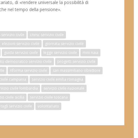
ariato, di «rendere universale la possibilità di
nche nel tempo della pensione».
 servizio civile
cnesc servizio civile
elezioni servizio civile
giornata servizio civile
guida servizio civile
legge servizio civile
mini naia
ito democratico servizio civile
progetti servizio civile
ile
riforma servizio civile
san massimiliano obiettore
 civile campania
servizio civile emilia romagna
rvizio civile lombardia
servizio civile nazionale
io civile sicilia
servizio civile toscana
tagli servizio civile
volontariato