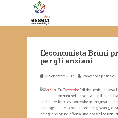
S
k
i
p
t
o
m
a
L’economista Bruni pr
i
n
per gli anziani
c
o
n
25 Settembre 2012
Francesco Spagnolo
t
e
Su "
Avvenire
" di domenica scorsa 
n
anziani nella società e sull'invecch
t
anche per loro. «Si potrebbe immaginare – sc
(analogo a quello pre-lavoro dei giovani), ovv
e vogliono viene offerta una possibilità istitu