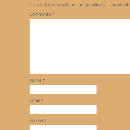
Il tuo indirizzo email non sarà pubblicato.
I campi obb
Commento
*
Nome
*
Email
*
Sito web