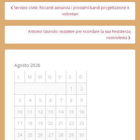
Navigazione
Servizio civile: Riccardi annuncia i prossimi bandi progettazione e
articoli
volontari
Antonio Giuriolo: iniziative per ricordare la sua Resistenza
nonviolenta
Agosto 2026
L
M
M
G
V
S
D
1
2
3
4
5
6
7
8
9
10
11
12
13
14
15
16
17
18
19
20
21
22
23
24
25
26
27
28
29
30