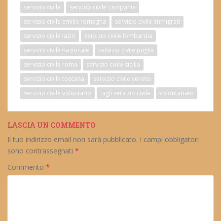
servizio civile
servizio civile campania
servizio civile emilia romagna
servizio civile immigrati
servizio civile lazio
servizio civile lombardia
servizio civile nazionale
servizio civile puglia
servizio civile roma
servizio civile sicilia
servizio civile toscana
servizio civile veneto
servizio civile volontario
tagli servizio civile
volontariato
LASCIA UN COMMENTO
Il tuo indirizzo email non sarà pubblicato.
I campi obbligatori
sono contrassegnati
*
Commento
*