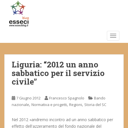
S
k
i
p
t
o
TOGGLE
m
a
i
Liguria: “2012 un anno
n
c
sabbatico per il servizio
o
civile”
n
t
e
7 Giugno 2012
Francesco Spagnolo
Bando
n
,
,
,
nazionale
Normativa e progetti
Regioni
Storia del SC
t
Nel 2012 «andremo incontro ad un anno sabbatico per
effetto dell'azzeramento del fondo nazionale del