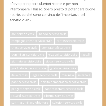
sforzo per reperire ulteriori risorse e per non
interrompere il flusso. Spero presto di poter dare buone
notizie, perchè sono convinto dell'importanza del
servizio civile».
arci servizio civile
bando servizio civile
campagna cnesc servizio civile
caritas servizio civile
cnesc servizio civile
comitato difesa civile
don milani servizio civile
elezioni servizio civile
fauttilli
giornata servizio civile
giovani servizio civile
graduatorie servizio civile
guida servizio civile
italia caritas
legge servizio civile
mini naia
mini naja
pace servizio civile
partito democratico servizio civile
progetti servizio civile
rappresentanti servizio civile
riccardi servizio civile
riforma servizio civile
san massimiliano obiettore
selezioni servizio civile