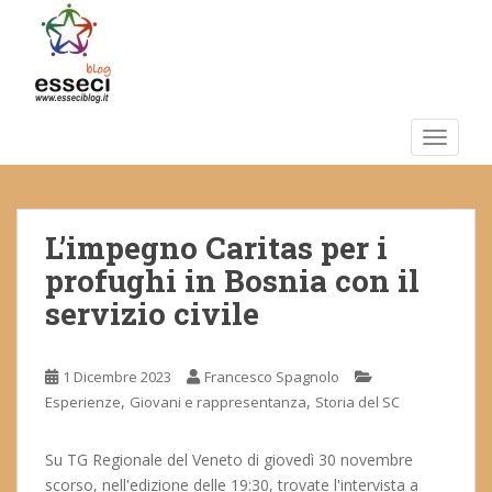
S
k
i
p
t
o
TOGGLE
m
a
i
L’impegno Caritas per i
n
c
profughi in Bosnia con il
o
servizio civile
n
t
e
1 Dicembre 2023
Francesco Spagnolo
n
,
,
Esperienze
Giovani e rappresentanza
Storia del SC
t
Su TG Regionale del Veneto di giovedì 30 novembre
scorso, nell'edizione delle 19:30, trovate l'intervista a