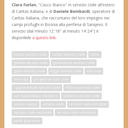
Clara Furlan
, "Casco Bianco" in servizio civile all'estero
di Caritas Italiana, e di
Daniele Bombardi
, operatore di
Caritas Italiana, che raccontano del loro impegno nei
campi profughi in Bosnia alla periferia di Sarajevo. Il
servizio (dal minuto 12':18" al minuto 14':24") è
disponibile
a questo link
.
bando servizio civile
caritas servizio civile
cnesc
giovani servizio civile
graduatorie servizio civile
guida servizio civile
legge servizio civile
mini naia
mini naja
progetti servizio civile
rappresentanti servizio civile
riforma servizio civile
san massimiliano obiettore
selezioni servizio civile
service civique
servizio civile
servizio civile immigrati
servizio civile nazionale
servizio civile volontario
youth guarantee