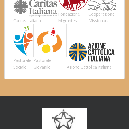
Fondazione
Cooperazione
Caritas Italiana
Migrantes
Missionaria
Pastorale
Pastorale
Sociale
Giovanile
Azione Cattolica Italiana