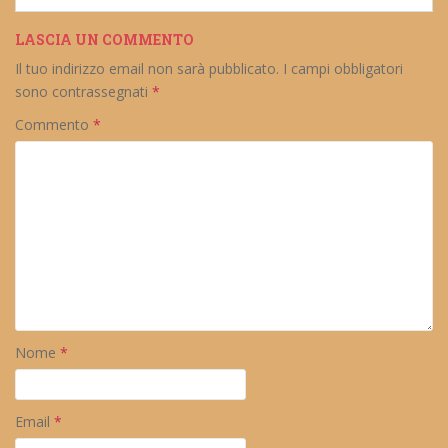
LASCIA UN COMMENTO
Il tuo indirizzo email non sarà pubblicato.
I campi obbligatori
sono contrassegnati
*
Commento
*
Nome
*
Email
*