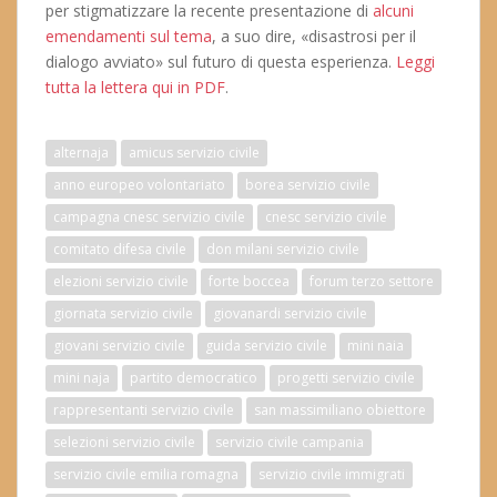
per stigmatizzare la recente presentazione di
alcuni
emendamenti sul tema
, a suo dire, «disastrosi per il
dialogo avviato» sul futuro di questa esperienza.
Leggi
tutta la lettera qui in PDF
.
alternaja
amicus servizio civile
anno europeo volontariato
borea servizio civile
campagna cnesc servizio civile
cnesc servizio civile
comitato difesa civile
don milani servizio civile
elezioni servizio civile
forte boccea
forum terzo settore
giornata servizio civile
giovanardi servizio civile
giovani servizio civile
guida servizio civile
mini naia
mini naja
partito democratico
progetti servizio civile
rappresentanti servizio civile
san massimiliano obiettore
selezioni servizio civile
servizio civile campania
servizio civile emilia romagna
servizio civile immigrati