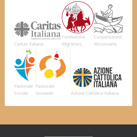
Fondazione
Cooperazione
Caritas Italiana
Migrantes
Missionaria
Pastorale
Pastorale
Sociale
Giovanile
Azione Cattolica Italiana