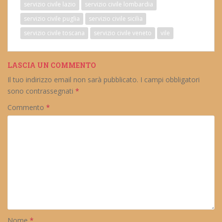
servizio civile lazio
servizio civile lombardia
servizio civile puglia
servizio civile sicilia
servizio civile toscana
servizio civile veneto
vile
LASCIA UN COMMENTO
Il tuo indirizzo email non sarà pubblicato.
I campi obbligatori
sono contrassegnati
*
Commento
*
Nome
*