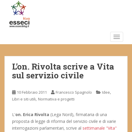
S
k
i
p
t
o
TOGGLE
m
a
i
L’on. Rivolta scrive a Vita
n
c
sul servizio civile
o
n
t
,
10 Febbraio 2011
Francesco Spagnolo
Idee
e
,
Libri e siti utili
Normativa e progetti
n
t
L'
on. Erica Rivolta
(Lega Nord), firmataria di una
proposta di legge di riforma del servizio civile e di varie
interrogazioni parlamentari, scrive al
settimanale "Vita"