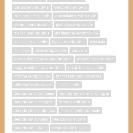
caritas servizio civile
cnesc servizio civile
comitato difesa civile
don milani servizio civile
elezioni servizio civile
giornata servizio civile
giovani servizio civile
graduatorie servizio civile
guida servizio civile
legge servizio civile
mini naia
mini naja
pace servizio civile
paduano
partito democratico servizio civile
progetti servizio civile
rappresentanti servizio civile
riccardi servizio civile
riforma servizio civile
san massimiliano obiettore
selezioni servizio civile
servizio civile
servizio civile campania
servizio civile emilia romagna
servizio civile immigrati
servizio civile lazio
servizio civile lombardia
servizio civile nazionale
servizio civile puglia
servizio civile roma
servizio civile sicilia
servizio civile toscana