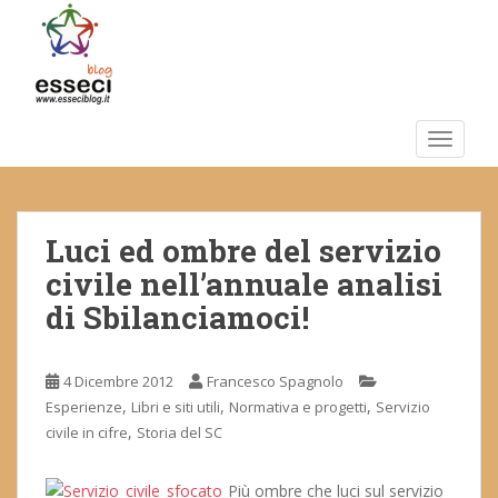
S
k
i
p
t
o
TOGGLE
m
a
i
Luci ed ombre del servizio
n
c
civile nell’annuale analisi
o
di Sbilanciamoci!
n
t
e
4 Dicembre 2012
Francesco Spagnolo
n
,
,
,
Esperienze
Libri e siti utili
Normativa e progetti
Servizio
t
,
civile in cifre
Storia del SC
Più ombre che luci sul servizio