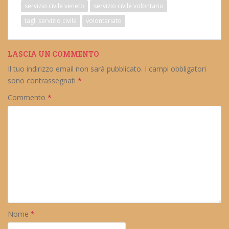
servizio civile veneto
servizio civile volontario
tagli servizio civile
volontariato
LASCIA UN COMMENTO
Il tuo indirizzo email non sarà pubblicato.
I campi obbligatori
sono contrassegnati
*
Commento
*
Nome
*