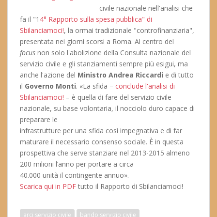
civile nazionale nell'analisi che
fa il "1
4° Rapporto sulla spesa pubblica" di
Sbilanciamoci!
, la ormai tradizionale "controfinanziaria",
presentata nei giorni scorsi a Roma. Al centro del
focus
non solo l'abolizione della Consulta nazionale del
servizio civile e gli stanziamenti sempre più esigui, ma
anche l'azione del
Ministro Andrea Riccardi
e di tutto
il
Governo Monti
. «La sfida –
conclude l'analisi di
Sbilanciamoci!
– è quella di fare del servizio civile
nazionale, su base volontaria, il nocciolo duro capace di
preparare le
infrastrutture per una sfida così impegnativa e di far
maturare il necessario consenso sociale. È in questa
prospettiva che serve stanziare nel 2013-2015 almeno
200 milioni l’anno per portare a circa
40.000 unità il contingente annuo».
Scarica qui in PDF
tutto il Rapporto di Sbilanciamoci!
arci servizio civile
bando servizio civile