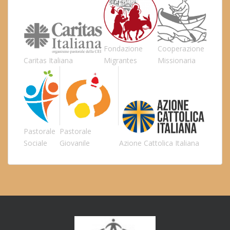
Fondazione
Cooperazione
Caritas Italiana
Migrantes
Missionaria
Pastorale
Pastorale
Sociale
Giovanile
Azione Cattolica Italiana