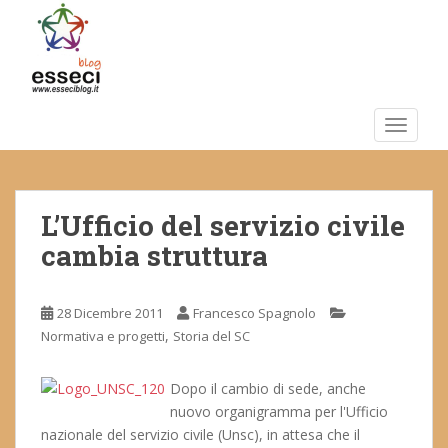
S
k
i
p
t
o
TOGGLE
m
a
i
L’Ufficio del servizio civile
n
c
cambia struttura
o
n
t
28 Dicembre 2011
Francesco Spagnolo
e
,
Normativa e progetti
Storia del SC
n
t
Dopo il cambio di sede, anche
nuovo organigramma per l'Ufficio
nazionale del servizio civile (Unsc), in attesa che il