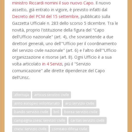
ministro Riccardi nomini il suo nuovo Capo
. Il nuovo
assetto, già entrato in vigore, è previsto infatti dal
Decreto del PCM del 15 settembre
, pubblicato sulla
Gazzetta Ufficiale n. 283 dello scorso 5 dicembre. Tra le
novità, proprio l'istituzione della figura del "Capo
dell'Ufficio nazionale" (art. 4), che sovraintende a due
direttori generali, uno dell'"Ufficio per il coordinamento
del servizio civile nazionale" (art. 6) e l'altro dell'"Ufficio
organizzazione e risorse (art. 8). Ogni Ufficio è a sua
volta articolato
in 4 Servizi
, più il "Servizio
comunicazione" alle dirette dipendenze del Capo
dell'Unsc.
alternaja
amicus servizio civile
anno europeo volontariato
arci servizio civile
bando servizio civile
bnl
borea servizio civile
campagna cnesc servizio civile
caritas servizio civile
cnesc servizio civile
comitato difesa civile