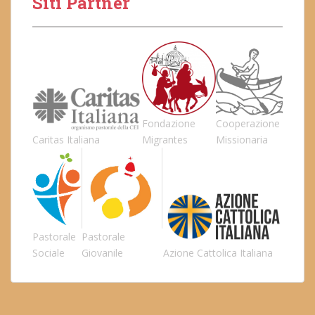
Siti Partner
Fondazione
Cooperazione
Caritas Italiana
Migrantes
Missionaria
Pastorale
Pastorale
Sociale
Giovanile
Azione Cattolica Italiana