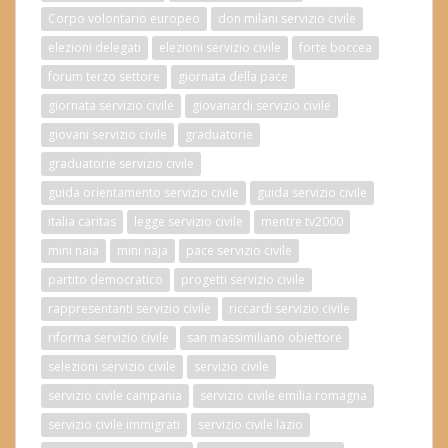
Corpo volontario europeo
don milani servizio civile
elezioni delegati
elezioni servizio civile
forte boccea
forum terzo settore
giornata della pace
giornata servizio civile
giovanardi servizio civile
giovani servizio civile
graduatorie
graduatorie servizio civile
guida orientamento servizio civile
guida servizio civile
italia caritas
legge servizio civile
mentre tv2000
mini naia
mini naja
pace servizio civile
partito democratico
progetti servizio civile
rappresentanti servizio civile
riccardi servizio civile
riforma servizio civile
san massimiliano obiettore
selezioni servizio civile
servizio civile
servizio civile campania
servizio civile emilia romagna
servizio civile immigrati
servizio civile lazio