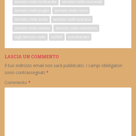
servizio civile lombardia
servizio civile nazionale
servizio civile puglia
servizio civile roma
servizio civile sicilia
servizio civile toscana
servizio civile veneto
servizio civile volontario
tagli servizio civile
tv2000
volontariato
LASCIA UN COMMENTO
Il tuo indirizzo email non sarà pubblicato.
I campi obbligatori
sono contrassegnati
*
Commento
*