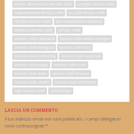
partito democratico servizio civile
progetti servizio civile
rappresentanti servizio civile
riccardi servizio civile
riforma servizio civile
san massimiliano obiettore
selezioni servizio civile
servizio civile
servizio civile campania
servizio civile emilia romagna
servizio civile immigrati
servizio civile lazio
servizio civile lombardia
servizio civile nazionale
servizio civile puglia
servizio civile roma
servizio civile sicilia
servizio civile toscana
servizio civile veneto
servizio civile volontario
tagli servizio civile
volontariato
LASCIA UN COMMENTO
Il tuo indirizzo email non sarà pubblicato.
I campi obbligatori
sono contrassegnati
*