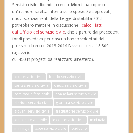
Servizio civile dipende, con cui
Monti
ha imposto
un’ulteriore stretta interna sulle spese. Se approvati, i
nuovi stanziamenti della Legge di stabilità 2013
potrebbero mettere in discussione
i calcoli fatti
dall'Ufficio del servizio civile
, che a partire dai precedenti
fondi prevedeva per ciascun bando volontari del
prossimo biennio 2013-2014 l'avvio di circa 18.800
ragazzi (di
cui 450 in progetti da realizzarsi all'estero).
arci servizio civile
bando servizio civile
caritas servizio civile
cnesc servizio civile
comitato difesa civile
don milani servizio civile
elezioni servizio civile
giornata servizio civile
giovani servizio civile
graduatorie servizio civile
guida servizio civile
legge servizio civile
mini naia
mini naja
pace servizio civile
paduano