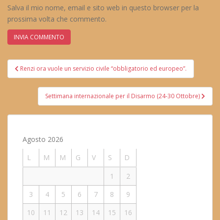
Salva il mio nome, email e sito web in questo browser per la
prossima volta che commento.
Navigazione
Renzi ora vuole un servizio civile “obbligatorio ed europeo”.
articoli
Settimana internazionale per il Disarmo (24-30 Ottobre)
Agosto 2026
L
M
M
G
V
S
D
1
2
3
4
5
6
7
8
9
10
11
12
13
14
15
16