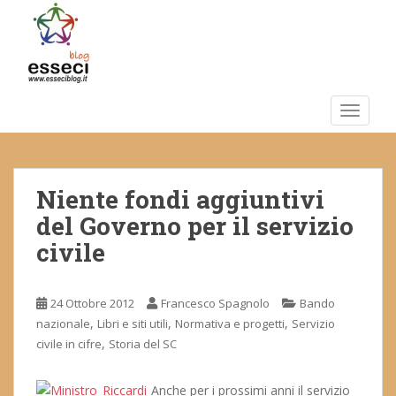
S
k
i
p
t
o
TOGGLE
m
a
i
Niente fondi aggiuntivi
n
c
del Governo per il servizio
o
civile
n
t
e
24 Ottobre 2012
Francesco Spagnolo
Bando
n
,
,
,
nazionale
Libri e siti utili
Normativa e progetti
Servizio
t
,
civile in cifre
Storia del SC
Anche per i prossimi anni il servizio