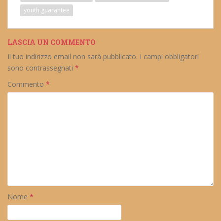
youth guarantee
LASCIA UN COMMENTO
Il tuo indirizzo email non sarà pubblicato.
I campi obbligatori
sono contrassegnati
*
Commento
*
Nome
*