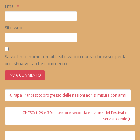
Email
*
Sito web
Salva il mio nome, email e sito web in questo browser per la
prossima volta che commento.
Navigazione
Papa Francesco: progresso delle nazioni non si misura con armi
articoli
CNESC: il 29 e 30 settembre seconda edizione del Festival del
Servizio Civile