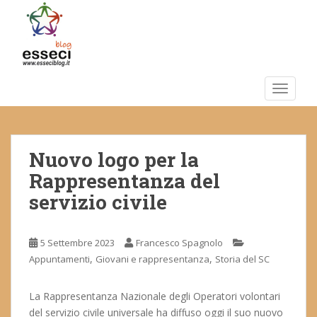
S
k
i
p
t
o
TOGGLE
m
a
i
Nuovo logo per la
n
c
Rappresentanza del
o
servizio civile
n
t
e
5 Settembre 2023
Francesco Spagnolo
n
,
,
Appuntamenti
Giovani e rappresentanza
Storia del SC
t
La Rappresentanza Nazionale degli Operatori volontari
del servizio civile universale ha diffuso oggi il suo nuovo