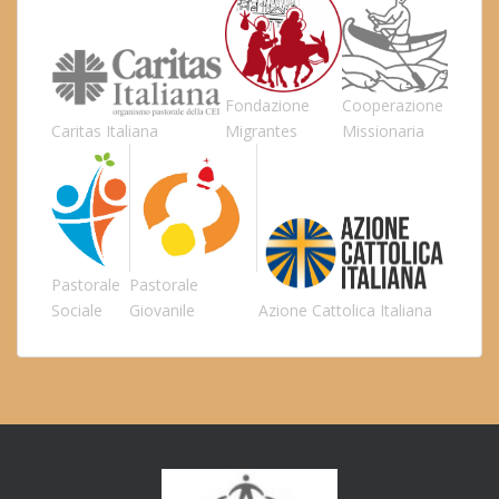
Fondazione
Cooperazione
Caritas Italiana
Migrantes
Missionaria
Pastorale
Pastorale
Sociale
Giovanile
Azione Cattolica Italiana