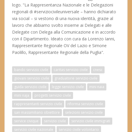
logo. "La Rappresentanza Nazionale e le Delegazioni
regionali di #serviziocivileuniversale – hanno dichiarato
via social – si vestono di una nuova identità, grazie al
lavoro che abbiamo svolto insieme ai Delegati e alle
Delegate con Delega alla Comunicazione e in accordo
con il Dipartimento. Ideato con cura da Lorenzo Ianni,
Rappresentante Regionale OV del Lazio e Simone
Paolillo, Rappresentante Regionale della Puglia".
bando servizio civile
caritas servizio civile
cnesc
giovani servizio civile
graduatorie servizio civile
guida servizio civile
legge servizio civile
mini naia
mini naja
progetti servizio civile
rappresentanti servizio civile
riforma servizio civile
san massimiliano obiettore
selezioni servizio civile
service civique
servizio civile
servizio civile immigrati
servizio civile nazionale
servizio civile volontario