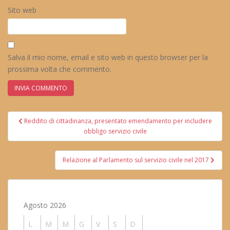
Sito web
Salva il mio nome, email e sito web in questo browser per la
prossima volta che commento.
Navigazione
Reddito di cittadinanza, presentato emendamento per includere
articoli
obbligo servizio civile
Relazione al Parlamento sul servizio civile nel 2017
Agosto 2026
L
M
M
G
V
S
D