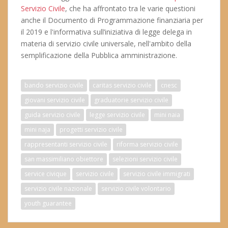
Servizio Civile
, che ha affrontato tra le varie questioni
anche il Documento di Programmazione finanziaria per
il 2019 e l'informativa sull’iniziativa di legge delega in
materia di servizio civile universale, nell'ambito della
semplificazione della Pubblica amministrazione.
bando servizio civile
caritas servizio civile
cnesc
giovani servizio civile
graduatorie servizio civile
guida servizio civile
legge servizio civile
mini naia
mini naja
progetti servizio civile
rappresentanti servizio civile
riforma servizio civile
san massimiliano obiettore
selezioni servizio civile
service civique
servizio civile
servizio civile immigrati
servizio civile nazionale
servizio civile volontario
youth guarantee