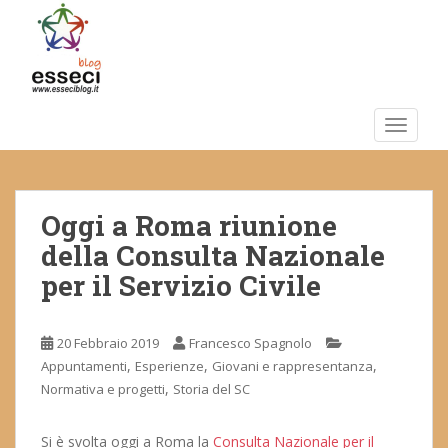
S
k
i
p
t
o
TOGGLE
m
a
i
Oggi a Roma riunione
n
c
della Consulta Nazionale
o
per il Servizio Civile
n
t
e
20 Febbraio 2019
Francesco Spagnolo
n
,
,
,
Appuntamenti
Esperienze
Giovani e rappresentanza
t
,
Normativa e progetti
Storia del SC
Si è svolta oggi a Roma la
Consulta Nazionale per il