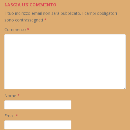
LASCIA UN COMMENTO
Il tuo indirizzo email non sarà pubblicato.
I campi obbligatori
sono contrassegnati
*
Commento
*
Nome
*
Email
*