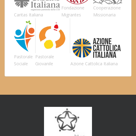
Fondazione
Cooperazione
Caritas Italiana
Migrantes
Missionaria
Pastorale
Pastorale
Sociale
Giovanile
Azione Cattolica Italiana