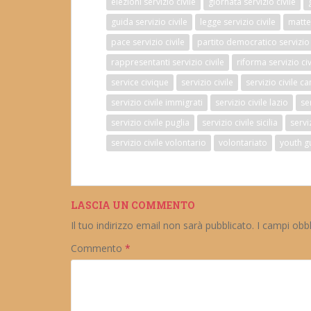
elezioni servizio civile
giornata servizio civile
guida servizio civile
legge servizio civile
matteo
pace servizio civile
partito democratico servizio 
rappresentanti servizio civile
riforma servizio civ
service civique
servizio civile
servizio civile 
servizio civile immigrati
servizio civile lazio
se
servizio civile puglia
servizio civile sicilia
servi
servizio civile volontario
volontariato
youth g
LASCIA UN COMMENTO
Il tuo indirizzo email non sarà pubblicato.
I campi obb
Commento
*