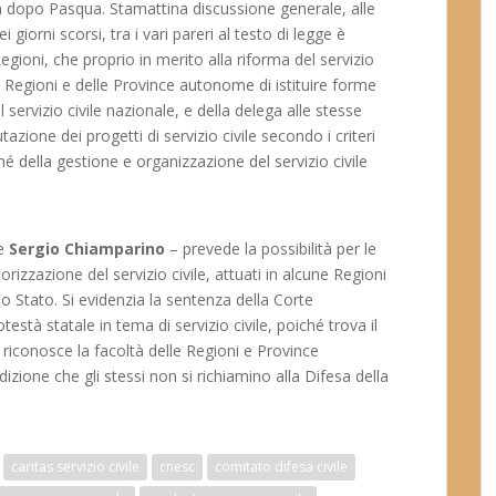
 a dopo Pasqua. Stamattina discussione generale, alle
i giorni scorsi, tra i vari pareri al testo di legge è
gioni, che proprio in merito alla riforma del servizio
e Regioni e delle Province autonome di istituire forme
dal servizio civile nazionale, e della delega alle stesse
azione dei progetti di servizio civile secondo i criteri
hé della gestione e organizzazione del servizio civile
te
Sergio Chiamparino
– prevede la possibilità per le
rizzazione del servizio civile, attuati in alcune Regioni
lo Stato. Si evidenzia la sentenza della Corte
està statale in tema di servizio civile, poiché trova il
riconosce la facoltà delle Regioni e Province
ndizione che gli stessi non si richiamino alla Difesa della
caritas servizio civile
cnesc
comitato difesa civile