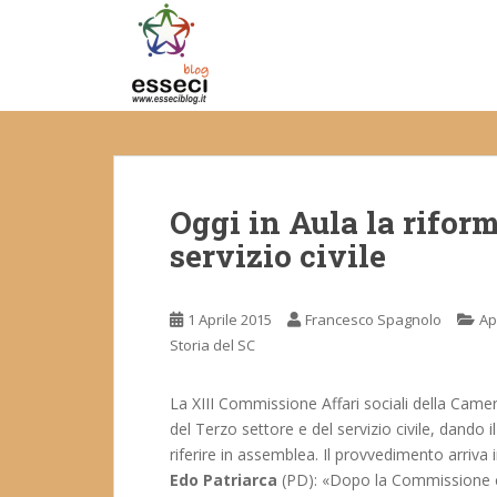
S
k
i
p
t
o
m
a
Oggi in Aula la riform
i
n
servizio civile
c
o
n
1 Aprile 2015
Francesco Spagnolo
Ap
t
Storia del SC
e
n
La XIII Commissione Affari sociali della Camera
t
del Terzo settore e del servizio civile, dando 
riferire in assemblea. Il provvedimento arriva
Edo Patriarca
(PD): «Dopo la Commissione capi