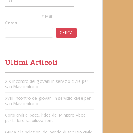
31
« Mar
Cerca
CERCA
Ultimi Articoli
XIX Incontro dei giovani in servizio civile per
san Massimiliano
XVIII Incontro dei giovani in servizio civile per
san Massimiliano
Corpi civili di pace, l’idea del Ministro Abodi
per la loro stabilizzazione
Guida alla selezioni del bando di servizio civile