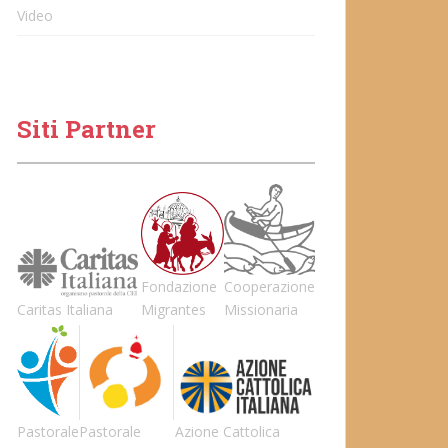
Video
Siti Partner
Fondazione
Cooperazione
Caritas Italiana
Migrantes
Missionaria
Pastorale
Pastorale
Azione Cattolica