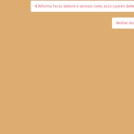
Navigazione
Riforma Terzo Settore e servizio civile, ecco i pareri de
articoli
Molise: do