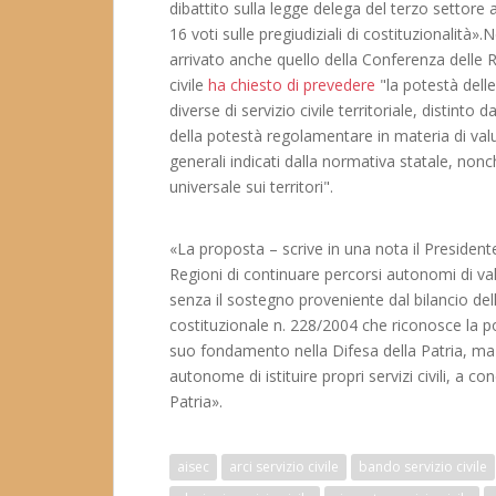
dibattito sulla legge delega del terzo settore
16 voti sulle pregiudiziali di costituzionalità».Ne
arrivato anche quello della Conferenza delle Re
civile
ha chiesto di prevedere
"la potestà dell
diverse di servizio civile territoriale, distinto 
della potestà regolamentare in materia di valut
generali indicati dalla normativa statale, nonc
universale sui territori".
«La proposta – scrive in una nota il Presiden
Regioni di continuare percorsi autonomi di valo
senza il sostegno proveniente dal bilancio del
costituzionale n. 228/2004 che riconosce la pot
suo fondamento nella Difesa della Patria, ma 
autonome di istituire propri servizi civili, a co
Patria».
aisec
arci servizio civile
bando servizio civile