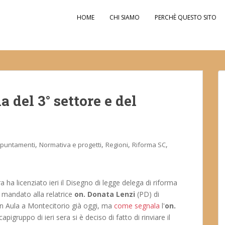
HOME
CHI SIAMO
PERCHÈ QUESTO SITO
a del 3° settore e del
,
,
,
,
puntamenti
Normativa e progetti
Regioni
Riforma SC
 ha licenziato ieri il Disegno di legge delega di riforma
il mandato alla relatrice
on. Donata Lenzi
(PD) di
 in Aula a Montecitorio già oggi, ma
come segnala
l'
on.
gruppo di ieri sera si è deciso di fatto di rinviare il