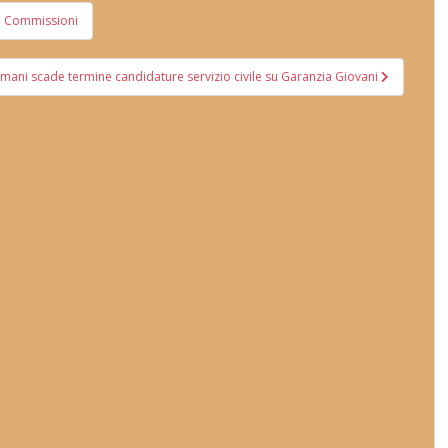
lle Commissioni
mani scade termine candidature servizio civile su Garanzia Giovani