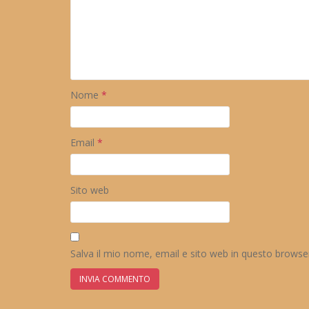
Nome
*
Email
*
Sito web
Salva il mio nome, email e sito web in questo brows