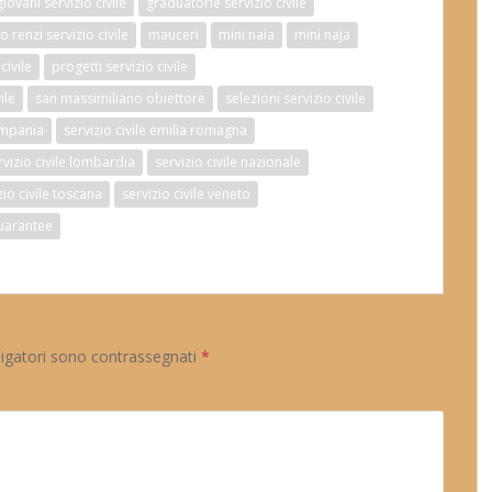
giovani servizio civile
graduatorie servizio civile
 renzi servizio civile
mauceri
mini naia
mini naja
civile
progetti servizio civile
ile
san massimiliano obiettore
selezioni servizio civile
campania
servizio civile emilia romagna
rvizio civile lombardia
servizio civile nazionale
zio civile toscana
servizio civile veneto
uarantee
ligatori sono contrassegnati
*