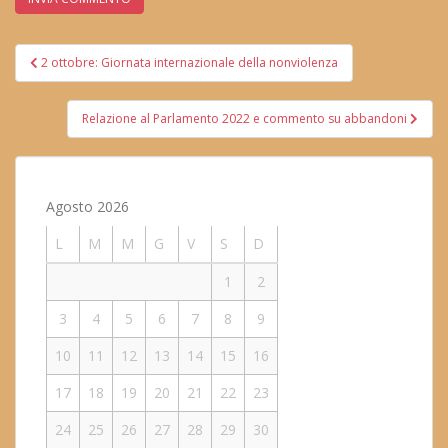
Navigazione
2 ottobre: Giornata internazionale della nonviolenza
articoli
Relazione al Parlamento 2022 e commento su abbandoni
Agosto 2026
L
M
M
G
V
S
D
1
2
3
4
5
6
7
8
9
10
11
12
13
14
15
16
17
18
19
20
21
22
23
24
25
26
27
28
29
30