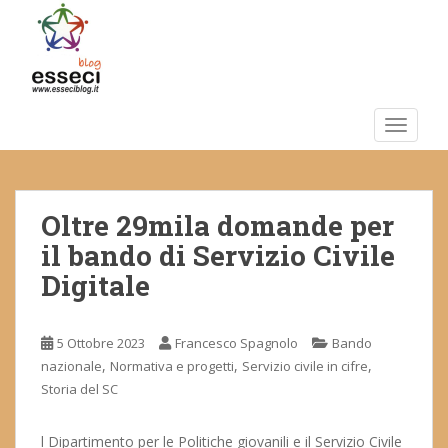
S
k
i
p
t
o
TOGGLE
m
a
i
Oltre 29mila domande per
n
c
il bando di Servizio Civile
o
Digitale
n
t
e
5 Ottobre 2023
Francesco Spagnolo
Bando
n
,
,
,
nazionale
Normativa e progetti
Servizio civile in cifre
t
Storia del SC
l Dipartimento per le Politiche giovanili e il Servizio Civile