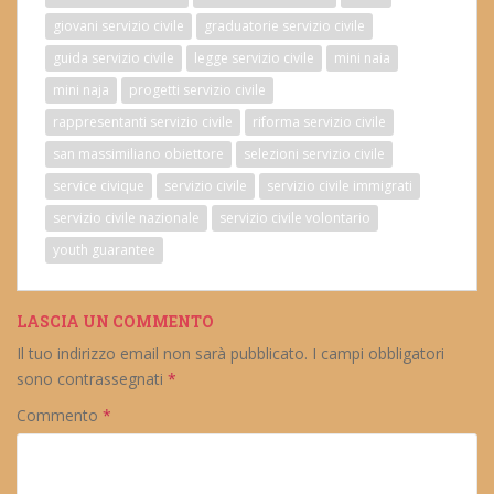
giovani servizio civile
graduatorie servizio civile
guida servizio civile
legge servizio civile
mini naia
mini naja
progetti servizio civile
rappresentanti servizio civile
riforma servizio civile
san massimiliano obiettore
selezioni servizio civile
service civique
servizio civile
servizio civile immigrati
servizio civile nazionale
servizio civile volontario
youth guarantee
LASCIA UN COMMENTO
Il tuo indirizzo email non sarà pubblicato.
I campi obbligatori
sono contrassegnati
*
Commento
*