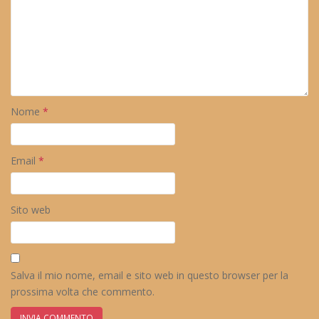
Nome
*
Email
*
Sito web
Salva il mio nome, email e sito web in questo browser per la
prossima volta che commento.