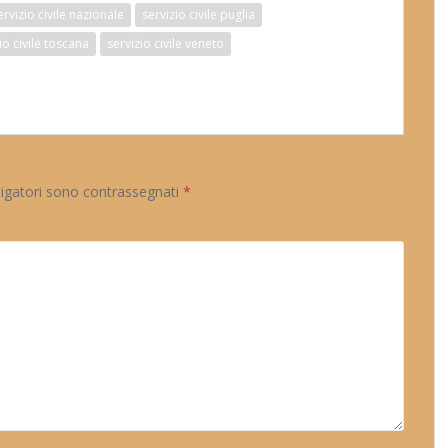
ervizio civile nazionale
servizio civile puglia
io civile toscana
servizio civile veneto
ligatori sono contrassegnati
*