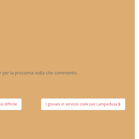
er per la prossima volta che commento.
ù difficile
I giovani in servizio civile per Lampedusa