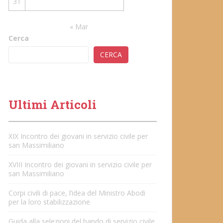
31
« Mar
Cerca
CERCA
Ultimi Articoli
XIX Incontro dei giovani in servizio civile per
san Massimiliano
XVIII Incontro dei giovani in servizio civile per
san Massimiliano
Corpi civili di pace, l’idea del Ministro Abodi
per la loro stabilizzazione
Guida alla selezioni del bando di servizio civile