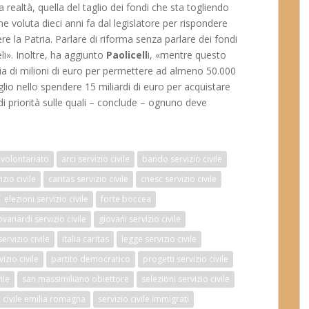
 realtà, quella del taglio dei fondi che sta togliendo
me voluta dieci anni fa dal legislatore per rispondere
e la Patria. Parlare di riforma senza parlare dei fondi
li». Inoltre, ha aggiunto
Paolicell
i, «mentre questo
ia di milioni di euro per permettere ad almeno 50.000
iglio nello spendere 15 miliardi di euro per acquistare
i priorità sulle quali – conclude – ognuno deve
volontariato
arci servizio civile
bando servizio civile
zio civile
caritas servizio civile
cnesc servizio civile
elezioni servizio civile
forte boccea
ovanardi servizio civile
giovani servizio civile
ervizio civile
italia caritas
legge servizio civile
izio civile
partito democratico
progetti servizio civile
ile
san massimiliano obiettore
selezioni servizio civile
o civile emilia romagna
servizio civile immigrati