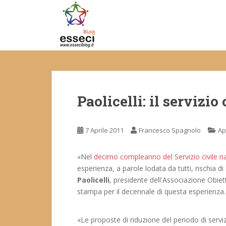
S
k
i
p
t
o
m
a
Paolicelli: il servizi
i
n
c
7 Aprile 2011
Francesco Spagnolo
Ap
o
n
t
«Nel
decimo compleanno del Servizio civile n
e
esperienza, a parole lodata da tutti, rischia d
n
Paolicelli
, presidente dell'Associazione Obie
t
stampa per il decennale di questa esperienza.
«Le proposte di riduzione del periodo di servi