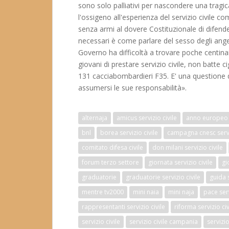
sono solo palliativi per nascondere una tragica
l'ossigeno all'esperienza del servizio civile co
senza armi al dovere Costituzionale di difender
necessari è come parlare del sesso degli ange
Governo ha difficoltà a trovare poche centina
giovani di prestare servizio civile, non batte c
131 cacciabombardieri F35. E' una questione d
assumersi le sue responsabilità».
alternaja
amicus servizio civile
anno europeo 
bnl
borea servizio civile
campagna cnesc servi
comitato difesa civile
don milani servizio civile
forum terzo settore
giornata servizio civile
gi
graduatorie
graduatorie servizio civile
guida s
mentre tv2000
mini naia
mini naja
pace serv
rappresentanti servizio civile
riforma servizio civ
servizio civile
servizio civile campania
servizi