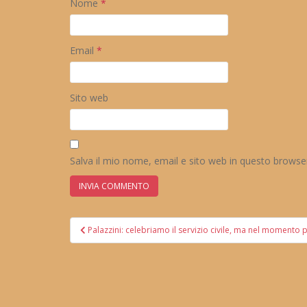
Nome
*
Email
*
Sito web
Salva il mio nome, email e sito web in questo brows
Navigazione
Palazzini: celebriamo il servizio civile, ma nel momento pi
articoli