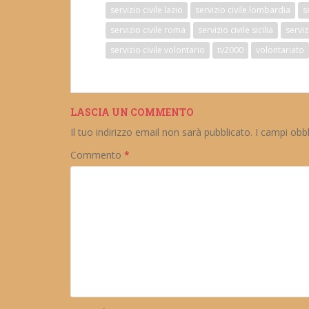
servizio civile lazio
servizio civile lombardia
s
servizio civile roma
servizio civile sicilia
serviz
servizio civile volontario
tv2000
volontariato
LASCIA UN COMMENTO
Il tuo indirizzo email non sarà pubblicato.
I campi obb
Commento
*