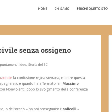
HOME
CHI SIAMO
PERCHÈ QUESTO SITO
o civile senza ossigeno
,
,
puntamenti
Idee
Storia del SC
azionale
la confusione regna sovrana, mentre questa
i spegnersi», è quanto ha affermato ieri
Massimo
ttori Nonviolenti, dopo lo svolgimento della conferenza
zio, o dell'orario – ha poi proseguuito
Paolicelli
–