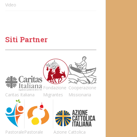
Video
Siti Partner
Fondazione
Cooperazione
Caritas Italiana
Migrantes
Missionaria
Pastorale
Pastorale
Azione Cattolica