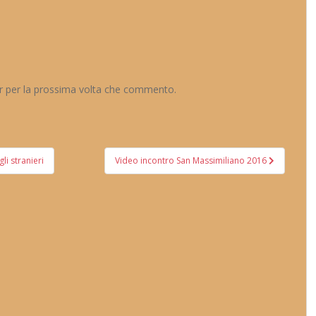
er per la prossima volta che commento.
li stranieri
Video incontro San Massimiliano 2016