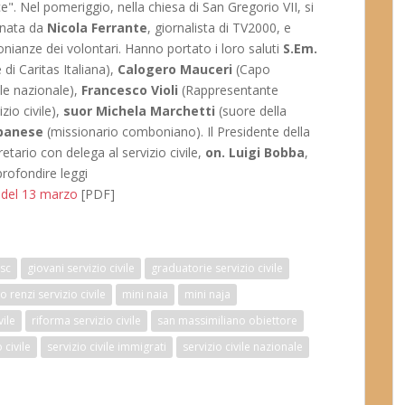
ce". Nel pomeriggio, nella chiesa di San Gregorio VII, si
dinata da
Nicola Ferrante
, giornalista di TV2000, e
ianze dei volontari. Hanno portato i loro saluti
S.Em.
di Caritas Italiana),
Calogero Mauceri
(Capo
ile nazionale),
Francesco Violi
(Rappresentante
zio civile),
suor Michela Marchetti
(suore della
lbanese
(missionario comboniano). Il Presidente della
retario con delega al servizio civile,
on. Luigi Bobba
,
profondire leggi
" del 13 marzo
[PDF]
sc
giovani servizio civile
graduatorie servizio civile
 renzi servizio civile
mini naia
mini naja
vile
riforma servizio civile
san massimiliano obiettore
 civile
servizio civile immigrati
servizio civile nazionale