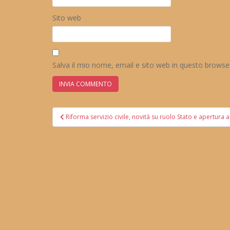
Sito web
Salva il mio nome, email e sito web in questo brows
Navigazione
Riforma servizio civile, novità su ruolo Stato e apertura ag
articoli