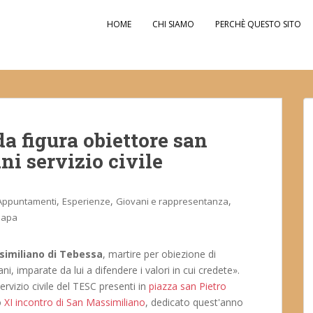
HOME
CHI SIAMO
PERCHÈ QUESTO SITO
a figura obiettore san
i servizio civile
,
,
,
Appuntamenti
Esperienze
Giovani e rappresentanza
Papa
similiano di Tebessa
, martire per obiezione di
, imparate da lui a difendere i valori in cui credete».
ervizio civile del TESC presenti in
piazza san Pietro
o
XI incontro di San Massimiliano
, dedicato quest'anno