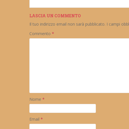
LASCIA UN COMMENTO
Il tuo indirizzo email non sarà pubblicato.
I campi obb
Commento
*
Nome
*
Email
*