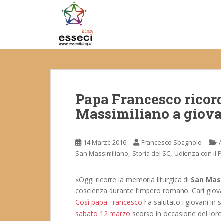
S
k
i
p
t
o
m
a
Papa Francesco ricord
i
n
Massimiliano a giovan
c
o
n
14 Marzo 2016
Francesco Spagnolo
t
,
,
San Massimiliano
Storia del SC
Udienza con il 
e
n
«Oggi ricorre la memoria liturgica di
San Mas
t
coscienza durante l’impero romano. Cari giovani
Così papa Francesco
ha salutato i giovani in s
sabato 12 marzo
scorso in occasione del lor