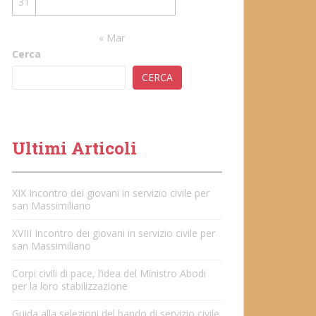
31
« Mar
Cerca
CERCA
Ultimi Articoli
XIX Incontro dei giovani in servizio civile per
san Massimiliano
XVIII Incontro dei giovani in servizio civile per
san Massimiliano
Corpi civili di pace, l’idea del Ministro Abodi
per la loro stabilizzazione
Guida alla selezioni del bando di servizio civile