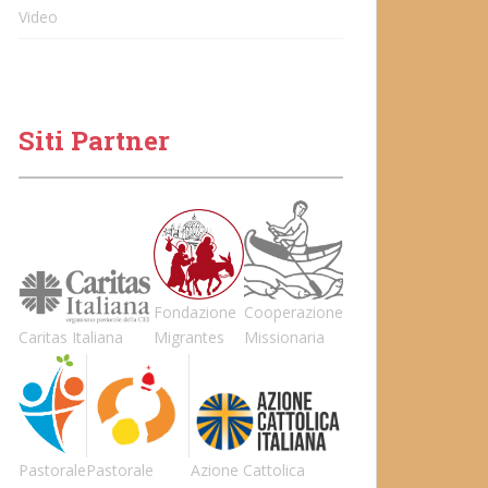
Video
Siti Partner
Fondazione
Cooperazione
Caritas Italiana
Migrantes
Missionaria
Pastorale
Pastorale
Azione Cattolica