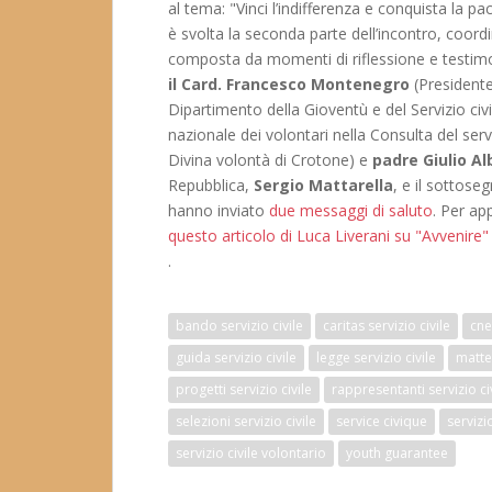
al tema: "Vinci l’indifferenza e conquista la pa
è svolta la seconda parte dell’incontro, coor
composta da momenti di riflessione e testimon
il Card. Francesco Montenegro
(Presidente 
Dipartimento della Gioventù e del Servizio civ
nazionale dei volontari nella Consulta del servi
Divina volontà di Crotone) e
padre Giulio A
Repubblica,
Sergio Mattarella
, e il sottoseg
hanno inviato
due messaggi di saluto
. Per ap
questo articolo di Luca Liverani su "Avvenire
.
bando servizio civile
caritas servizio civile
cne
guida servizio civile
legge servizio civile
matteo
progetti servizio civile
rappresentanti servizio ci
selezioni servizio civile
service civique
servizio
servizio civile volontario
youth guarantee