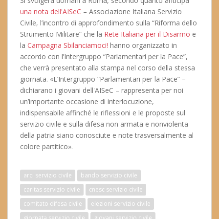
Si svolgerà domani a Roma, secondo quanto anticipa
una nota dell'AISeC
– Associazione Italiana Servizio
Civile, l’incontro di approfondimento sulla “Riforma dello
Strumento Militare” che la
Rete Italiana per il Disarmo
e
la
Campagna Sbilanciamoci!
hanno organizzato in
accordo con l’Intergruppo “Parlamentari per la Pace”,
che verrà presentato alla stampa nel corso della stessa
giornata. «L’Intergruppo “Parlamentari per la Pace” –
dichiarano i giovani dell'AISeC – rappresenta per noi
un’importante occasione di interlocuzione,
indispensabile affinché le riflessioni e le proposte sul
servizio civile e sulla difesa non armata e nonviolenta
della patria siano conosciute e note trasversalmente al
colore partitico».
arci servizio civile
bando servizio civile
caritas servizio civile
cnesc servizio civile
comitato difesa civile
elezioni servizio civile
giornata servizio civile
giovani servizio civile