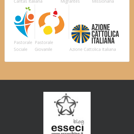
Caritas Italiana
Migrantes
Missionaria
Pastorale
Pastorale
Sociale
Giovanile
Azione Cattolica Italiana