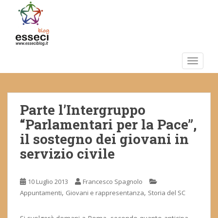
S
k
i
p
t
o
TOGGLE
m
a
i
Parte l’Intergruppo
n
c
“Parlamentari per la Pace”,
o
il sostegno dei giovani in
n
servizio civile
t
e
n
10 Luglio 2013
Francesco Spagnolo
t
,
,
Appuntamenti
Giovani e rappresentanza
Storia del SC