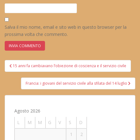
Salva il mio nome, email e sito web in questo browser per la
prossima volta che commento.
Navigazione
15 anni fa cambiavano l’obiezione di coscienza e il servizio civile
articoli
Francia: i giovani del servizio civile alla sfilata del 14 luglio
Agosto 2026
L
M
M
G
V
S
D
1
2