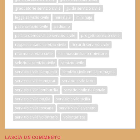
graduatorie servizio civile
guida servizio civile
legge servizio civile
mini naia
mini naja
pace servizio civile
paduano
partito democratico servizio civile
progetti servizio civile
rappresentanti servizio civile
riccardi servizio civile
riforma servizio civile
san massimiliano obiettore
selezioni servizio civile
servizio civile
servizio civile campania
servizio civile emilia romagna
servizio civile immigrati
servizio civile lazio
servizio civile lombardia
servizio civile nazionale
servizio civile puglia
servizio civile sicilia
servizio civile toscana
servizio civile veneto
servizio civile volontario
volontariato
LASCIA UN COMMENTO