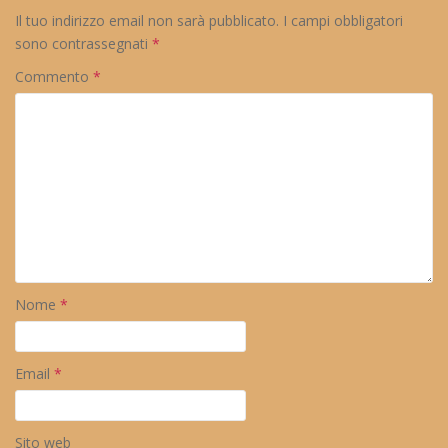
Il tuo indirizzo email non sarà pubblicato.
I campi obbligatori
sono contrassegnati
*
Commento
*
Nome
*
Email
*
Sito web