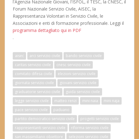
l'Agenzia Nazionale Giovani, l'ISFOL, il TESC, la CNESC, il
Forum Nazionale Servizio Civile, AISEC, la
Rappresentanza Volontari in Servizio Civile, le
Associazioni e enti di formazione professionale. Leggi il
programma dettagliato qui in PDF
.
aisec
arci servizio civile
bando servizio civile
caritas servizio civile
cnesc servizio civile
comitato difesa civile
elezioni servizio civile
giornata servizio civile
giovani servizio civile
graduatorie servizio civile
guida servizio civile
legge servizio civile
matteo renzi
mini naia
mini naja
pace servizio civile
paduano
partito democratico servizio civile
progetti servizio civile
rappresentanti servizio civile
riforma servizio civile
san massimiliano obiettore
selezioni servizio civile