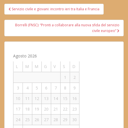
Navigazione
Servizio civile e giovani: incontro ieri tra Italia e Francia
articoli
Borrelli (FNSC): “Pronti a collaborare alla nuova sfida del servizio
civile europeo”
Agosto 2026
L
M
M
G
V
S
D
1
2
3
4
5
6
7
8
9
10
11
12
13
14
15
16
17
18
19
20
21
22
23
24
25
26
27
28
29
30