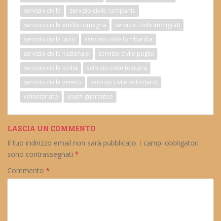
servizio civile
servizio civile campania
servizio civile emilia romagna
servizio civile immigrati
servizio civile lazio
servizio civile lombardia
servizio civile nazionale
servizio civile puglia
servizio civile sicilia
servizio civile toscana
servizio civile veneto
servizio civile volontario
volontariato
youth guarantee
LASCIA UN COMMENTO
Il tuo indirizzo email non sarà pubblicato.
I campi obbligatori
sono contrassegnati
*
Commento
*