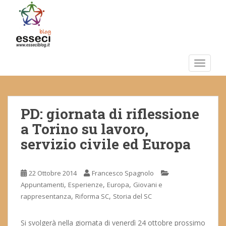
S
k
i
p
t
o
TOGGLE
m
a
i
PD: giornata di riflessione
n
c
a Torino su lavoro,
o
servizio civile ed Europa
n
t
e
22 Ottobre 2014
Francesco Spagnolo
n
,
,
,
Appuntamenti
Esperienze
Europa
Giovani e
t
,
,
rappresentanza
Riforma SC
Storia del SC
Si svolgerà nella giornata di venerdì 24 ottobre prossimo