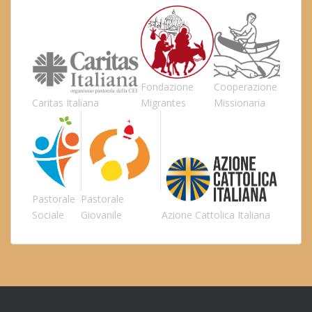
Fondazione
Cooperazione
Caritas Italiana
Migrantes
Missionaria
Pastorale
Pastorale
Sociale
Giovanile
Azione Cattolica Italiana