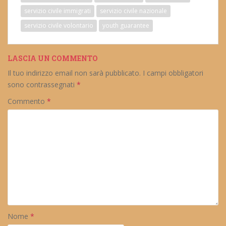
servizio civile immigrati
servizio civile nazionale
servizio civile volontario
youth guarantee
LASCIA UN COMMENTO
Il tuo indirizzo email non sarà pubblicato.
I campi obbligatori
sono contrassegnati
*
Commento
*
Nome
*