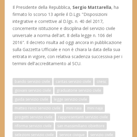
Il Presidente della Repubblica,
Sergio Mattarella
, ha
firmato lo scorso 13 aprile il D.Lgs "Disposizioni
integrative e correttive al D.lgs. n. 40 del 2017,
concernente istituzione e disciplina del servizio civile
universale a norma dell'art. 8 della legge n. 106 del
2016". Il decreto risulta ad oggi ancora in pubblicazione
sulla Gazzetta Ufficiale e non è chiara la data della sua
entrata in vigore, con relativa scadenza successiva per i
termini dell'accreditamento al SCU.
bando servizio civile
caritas servizio civile
cnesc
giovani servizio civile
graduatorie servizio civile
guida servizio civile
legge servizio civile
matteo renzi servizio civile
mini naia
mini naja
progetti servizio civile
rappresentanti servizio civile
riforma servizio civile
san massimiliano obiettore
selezioni servizio civile
service civique
servizio civile