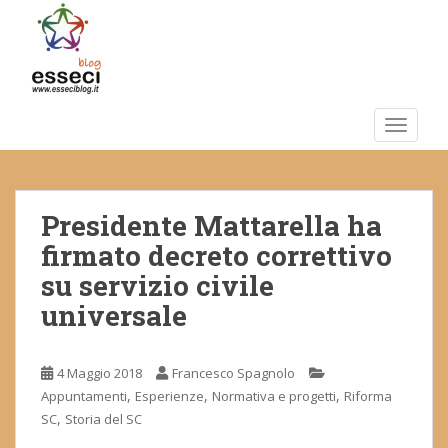
S
k
i
p
t
o
TOGGLE
m
a
i
Presidente Mattarella ha
n
c
firmato decreto correttivo
o
su servizio civile
n
universale
t
e
n
4 Maggio 2018
Francesco Spagnolo
t
,
,
,
Appuntamenti
Esperienze
Normativa e progetti
Riforma
,
SC
Storia del SC