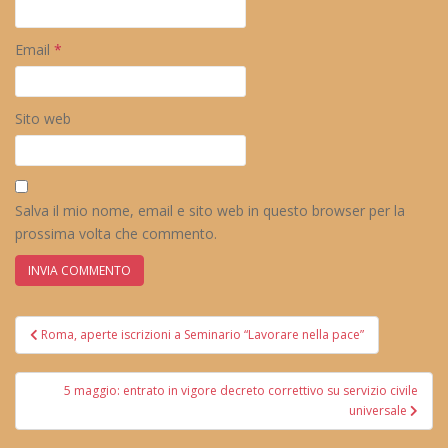
Email
*
Sito web
Salva il mio nome, email e sito web in questo browser per la
prossima volta che commento.
Navigazione
Roma, aperte iscrizioni a Seminario “Lavorare nella pace”
articoli
5 maggio: entrato in vigore decreto correttivo su servizio civile
universale